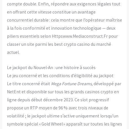
compte double. Enfin, répondre aux exigences légales tout
en offrant cette vitesse constitue un avantage
concurrentiel durable : cela montre que l’opérateur maîtrise
à la fois conformité et innovation technologique — deux
piliers essentiels selon Httpswww.Mediaconstruct.Fr pour
classer un site parmi les best crypto casino du marché
actuel.
Le jackpot du Nouvel‑An : une histoire à succès
Le jeu concerné et les conditions d’éligibilité au jackpot
Le titre concerné était
Mega Fortune Dreams
, développé par
NetEnt et disponible sur tous les grands casinos crypto en
ligne depuis début décembre 2023. Ce slot progressif
propose un RTP moyen de 96 % avec trois niveaux de
volatilité ; le jackpot ultime s’active uniquement lorsqu’un
symbole spécial « Gold Wheel » apparaît sur toutes les lignes