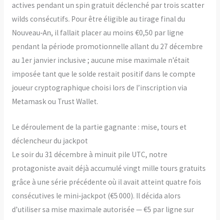
actives pendant un spin gratuit déclenché par trois scatter
wilds consécutifs. Pour être éligible au tirage final du
Nouveau‑An, il fallait placer au moins €0,50 par ligne
pendant la période promotionnelle allant du 27 décembre
au 1er janvier inclusive ; aucune mise maximale n’était
imposée tant que le solde restait positif dans le compte
joueur cryptographique choisi lors de l’inscription via
Metamask ou Trust Wallet.
Le déroulement de la partie gagnante : mise, tours et
déclencheur du jackpot
Le soir du 31 décembre à minuit pile UTC, notre
protagoniste avait déjà accumulé vingt mille tours gratuits
grâce à une série précédente où il avait atteint quatre fois
consécutives le mini‑jackpot (€5 000). Il décida alors
d’utiliser sa mise maximale autorisée — €5 par ligne sur