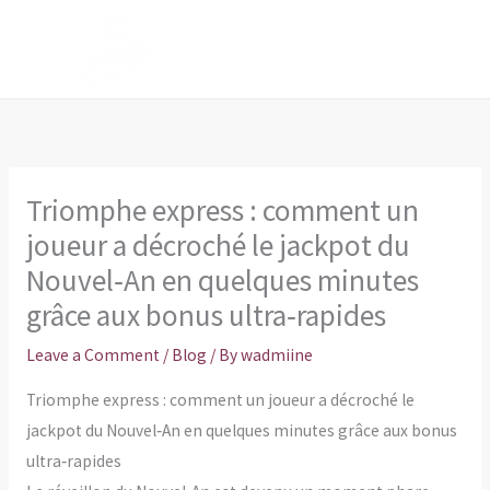
Skip
to
content
Triomphe express : comment un
joueur a décroché le jackpot du
Nouvel‑An en quelques minutes
grâce aux bonus ultra‑rapides
Leave a Comment
/
Blog
/ By
wadmiine
Triomphe express : comment un joueur a décroché le
jackpot du Nouvel‑An en quelques minutes grâce aux bonus
ultra‑rapides