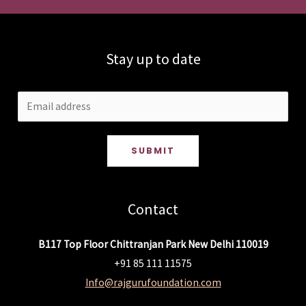
Stay up to date
SUBMIT
Contact
B117 Top Floor Chittranjan Park New Delhi 110019
+91 85 111 11575
Info@rajgurufoundation.com