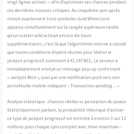
vingt lignes actives — afin d’optimiser ses chances pendant
ces dernières minutes critiques. Au cinquième spin après
minuit exactement trois symboles Gold Wheel sont
apparus simultanément sur la rangée supérieure tandis
qu’un scatter wild activait encore dix tours
supplémentaires ; c’est là que l’algorithme interne a calculé
que toutes conditions étaient réunies pour libérer le
jackpot progressif culminant à €1 247 862,. Le serveur a
immédiatement envoyé un message pop‑up confirmant
« Jackpot Won », suivi par une notification push vers son
portefeuille mobile indiquant « Transaction pending… ».
Analyse statistique : chances réelles vs perception du joueur
Statistiquement parlant, la probabilité théorique d’activer
ce type de jackpot progressif est estimée à environ 1 sur 12
millions pour chaque spin complet avec mise maximale—