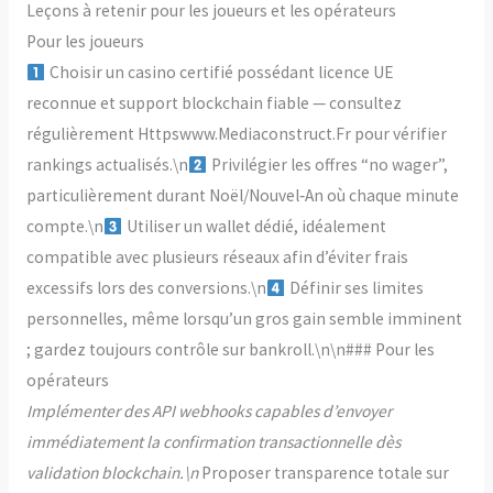
Leçons à retenir pour les joueurs et les opérateurs
Pour les joueurs
Choisir un casino certifié possédant licence UE
reconnue et support blockchain fiable — consultez
régulièrement Httpswww.Mediaconstruct.Fr pour vérifier
rankings actualisés.\n
Privilégier les offres “no wager”,
particulièrement durant Noël/Nouvel‑An où chaque minute
compte.\n
Utiliser un wallet dédié, idéalement
compatible avec plusieurs réseaux afin d’éviter frais
excessifs lors des conversions.\n
Définir ses limites
personnelles, même lorsqu’un gros gain semble imminent
; gardez toujours contrôle sur bankroll.\n\n### Pour les
opérateurs
Implémenter des API webhooks capables d’envoyer
immédiatement la confirmation transactionnelle dès
validation blockchain.\n
Proposer transparence totale sur