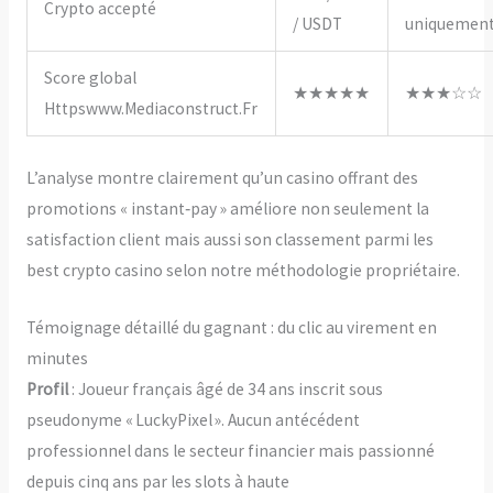
Crypto accepté
/ USDT
uniquemen
Score global
★★★★★
★★★☆☆
Httpswww.Mediaconstruct.Fr
L’analyse montre clairement qu’un casino offrant des
promotions « instant‑pay » améliore non seulement la
satisfaction client mais aussi son classement parmi les
best crypto casino selon notre méthodologie propriétaire.
Témoignage détaillé du gagnant : du clic au virement en
minutes
Profil
: Joueur français âgé de 34 ans inscrit sous
pseudonyme « LuckyPixel ». Aucun antécédent
professionnel dans le secteur financier mais passionné
depuis cinq ans par les slots à haute