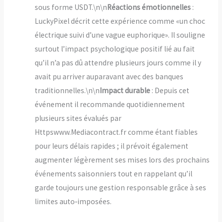
sous forme USDT.\n\n
Réactions émotionnelles
:
LuckyPixel décrit cette expérience comme «un choc
électrique suivi d’une vague euphorique». Il souligne
surtout l’impact psychologique positif lié au fait
qu’il n’a pas dû attendre plusieurs jours comme il y
avait pu arriver auparavant avec des banques
traditionnelles.\n\n
Impact durable
: Depuis cet
événement il recommande quotidiennement
plusieurs sites évalués par
Httpswww.Mediacontract.fr comme étant fiables
pour leurs délais rapides ; il prévoit également
augmenter légèrement ses mises lors des prochains
événements saisonniers tout en rappelant qu’il
garde toujours une gestion responsable grâce à ses
limites auto‑imposées.