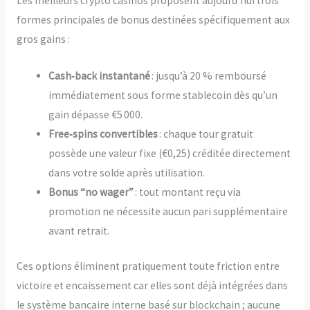
Les meilleurs crypto casinos proposent aujourd’hui trois
formes principales de bonus destinées spécifiquement aux
gros gains :
Cash‑back instantané
: jusqu’à 20 % remboursé
immédiatement sous forme stablecoin dès qu’un
gain dépasse €5 000.
Free‑spins convertibles
: chaque tour gratuit
possède une valeur fixe (€0,25) créditée directement
dans votre solde après utilisation.
Bonus “no wager”
: tout montant reçu via
promotion ne nécessite aucun pari supplémentaire
avant retrait.
Ces options éliminent pratiquement toute friction entre
victoire et encaissement car elles sont déjà intégrées dans
le système bancaire interne basé sur blockchain ; aucune