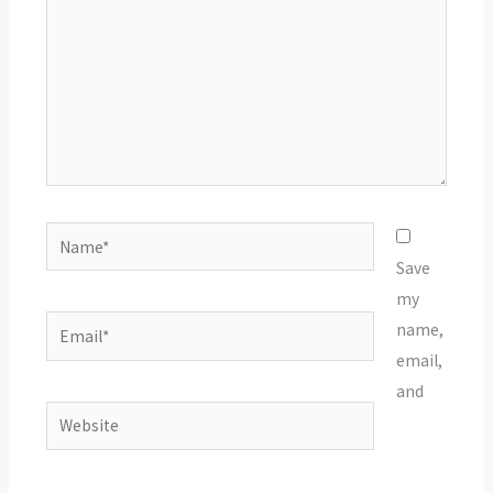
Name*
Save
my
Email*
name,
email,
and
Website