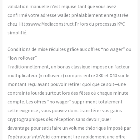
validation manuelle n’est requise tant que vous avez
confirmé votre adresse wallet préalablement enregistrée
chez Httpswww.Mediaconstruct.Fr lors du processus KYC
simplifié.
Conditions de mise réduites grâce aux offres “no wager” ou
“low rollover”
Traditionnellement, un bonus classique impose un facteur
multiplicateur (« rollover ») compris entre X30 et X40 sur le
montant reçu avant pouvoir retirer quoi que ce soit—une
contrainte lourde surtout lors des fêtes où chaque minute
compte. Les offres “no wager” suppriment totalement
cette exigence ; vous pouvez donc transférer vos gains
cryptographiques dès réception sans devoir jouer
davantage pour satisfaire un volume théorique imposé par
l’opérateur.\n\nVoici comment lire rapidement une offre :