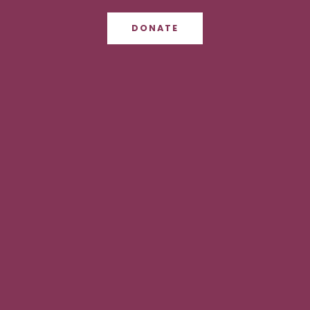
DONATE