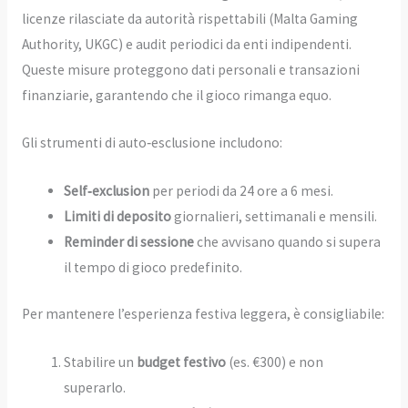
licenze rilasciate da autorità rispettabili (Malta Gaming
Authority, UKGC) e audit periodici da enti indipendenti.
Queste misure proteggono dati personali e transazioni
finanziarie, garantendo che il gioco rimanga equo.
Gli strumenti di auto‑esclusione includono:
Self‑exclusion
per periodi da 24 ore a 6 mesi.
Limiti di deposito
giornalieri, settimanali e mensili.
Reminder di sessione
che avvisano quando si supera
il tempo di gioco predefinito.
Per mantenere l’esperienza festiva leggera, è consigliabile:
Stabilire un
budget festivo
(es. €300) e non
superarlo.