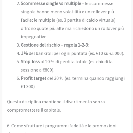
Scommesse single vs multiple
– le scommesse
singole hanno meno volatilità e un rollover più
facile; le multiple (es. 3 partite di calcio virtuale)
offrono quote più alte ma richiedono un rollover più
impegnativo.
Gestione del rischio – regola 1‑2‑3
:
1 %
del bankroll per ogni puntata (es. €10 su €1 000).
Stop‑loss
al 20 % di perdita totale (es. chiudi la
sessione a €800).
Profit target
del 30 % (es. termina quando raggiungi
€1 300).
Questa disciplina mantiene il divertimento senza
compromettere il capitale.
6. Come sfruttare i programmi fedeltà e le promozioni