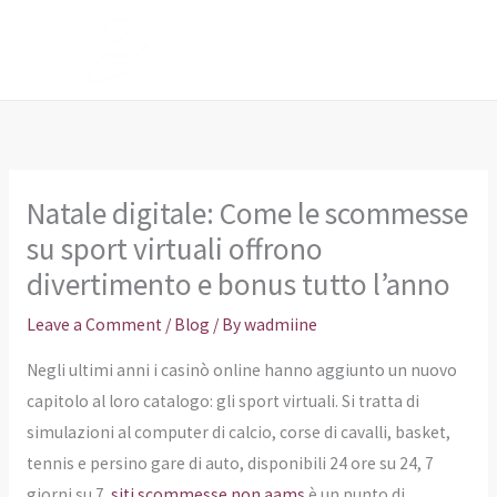
Skip
to
content
Natale digitale: Come le scommesse
su sport virtuali offrono
divertimento e bonus tutto l’anno
Leave a Comment
/
Blog
/ By
wadmiine
Negli ultimi anni i casinò online hanno aggiunto un nuovo
capitolo al loro catalogo: gli sport virtuali. Si tratta di
simulazioni al computer di calcio, corse di cavalli, basket,
tennis e persino gare di auto, disponibili 24 ore su 24, 7
giorni su 7.
siti scommesse non aams
è un punto di