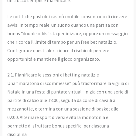
un trucco semplice ma efficace.
Le notifiche push dei casinò mobile consentono di ricevere
avvisi in tempo reale: un suono quando una partita con
bonus “double odds” sta per iniziare, oppure un messaggio
che ricorda il limite di tempo per un free bet natalizio.
Configurare questi alert riduce il rischio di perdere
opportunità e mantiene il gioco organizzato.
2.1. Pianificare le sessioni di betting natalizie
Una “maratona di scommesse” può trasformare la vigilia di
Natale in una festa di puntate virtuali. Inizia con una serie di
partite di calcio alle 18:00, seguita da corse di cavalli a
mezzanotte, e termina con una sessione di basket alle
02:00. Alternare sport diversi evita la monotonia e
permette di sfruttare bonus specifici per ciascuna
disciplina.