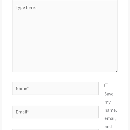
Type
here..
Name*
Save
my
Email*
name,
email,
and