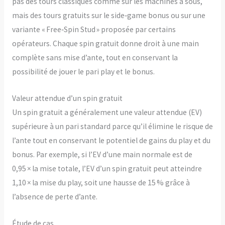
pas des tours classiques comme sur les machines à sous,
mais des tours gratuits sur le side‑game bonus ou sur une
variante « Free‑Spin Stud » proposée par certains
opérateurs. Chaque spin gratuit donne droit à une main
complète sans mise d’ante, tout en conservant la
possibilité de jouer le pari play et le bonus.
Valeur attendue d’un spin gratuit
Un spin gratuit a généralement une valeur attendue (EV)
supérieure à un pari standard parce qu’il élimine le risque de
l’ante tout en conservant le potentiel de gains du play et du
bonus. Par exemple, si l’EV d’une main normale est de
0,95 × la mise totale, l’EV d’un spin gratuit peut atteindre
1,10 × la mise du play, soit une hausse de 15 % grâce à
l’absence de perte d’ante.
Étude de cas