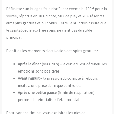
Définissez un budget “cupidon” : par exemple, 100 € pour la
soirée, répartis en 30 € d’ante, 50 € de play et 20 € réservés
aux spins gratuits et au bonus. Cette ventilation assure que
le capital dédié aux free spins ne vient pas du solde
principal.
Planifiez les moments d’activation des spins gratuits :
Après le dîner
(vers 20 h) – le cerveau est détendu, les
émotions sont positives.
Avant minuit
– la pression du compte à rebours
incite à une prise de risque contrôlée.
Après une petite pause
(5 min de respiration) –
permet de réinitialiser l’état mental.
En suivant ce timing, vous exploitez les pics de