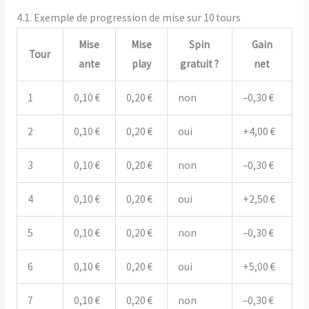
4.1. Exemple de progression de mise sur 10 tours
Mise
Mise
Spin
Gain
Tour
ante
play
gratuit ?
net
1
0,10 €
0,20 €
non
–0,30 €
2
0,10 €
0,20 €
oui
+4,00 €
3
0,10 €
0,20 €
non
–0,30 €
4
0,10 €
0,20 €
oui
+2,50 €
5
0,10 €
0,20 €
non
–0,30 €
6
0,10 €
0,20 €
oui
+5,00 €
7
0,10 €
0,20 €
non
–0,30 €