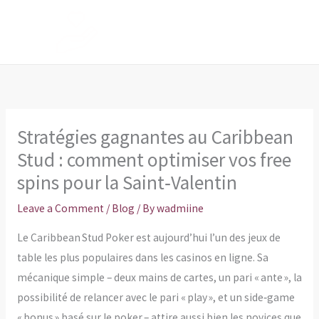
Skip
to
content
Stratégies gagnantes au Caribbean
Stud : comment optimiser vos free
spins pour la Saint‑Valentin
Leave a Comment
/
Blog
/ By
wadmiine
Le Caribbean Stud Poker est aujourd’hui l’un des jeux de
table les plus populaires dans les casinos en ligne. Sa
mécanique simple – deux mains de cartes, un pari « ante », la
possibilité de relancer avec le pari « play », et un side‑game
« bonus » basé sur le poker – attire aussi bien les novices que