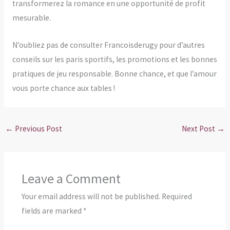
transformerez la romance en une opportunité de profit
mesurable.
N’oubliez pas de consulter Francoisderugy pour d’autres
conseils sur les paris sportifs, les promotions et les bonnes
pratiques de jeu responsable. Bonne chance, et que l’amour
vous porte chance aux tables !
←
Previous Post
Next Post
→
Leave a Comment
Your email address will not be published.
Required
fields are marked
*