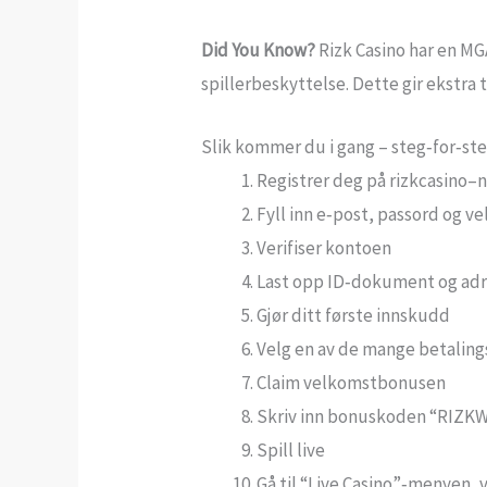
Did You Know?
Rizk Casino har en MGA
spillerbeskyttelse. Dette gir ekstra 
Slik kommer du i gang – steg‑for‑st
Registrer deg på rizkcasino–
Fyll inn e‑post, passord og ve
Verifiser kontoen
Last opp ID‑dokument og adres
Gjør ditt første innskudd
Velg en av de mange betalings
Claim velkomstbonusen
Skriv inn bonuskoden “RIZKWE
Spill live
Gå til “Live Casino”‑menyen, 