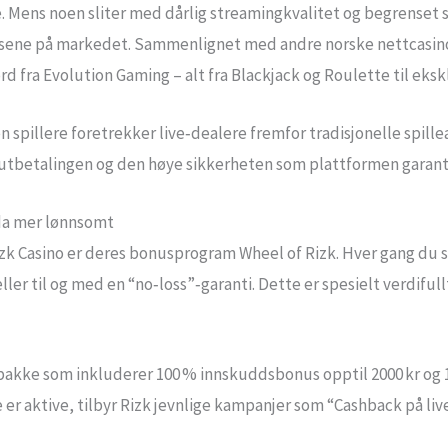
e. Mens noen sliter med dårlig streamingkvalitet og begrenset s
lsene på markedet. Sammenlignet med andre norske nettcasinoer
bord fra Evolution Gaming – alt fra Blackjack og Roulette til eks
n spillere foretrekker live‑dealere fremfor tradisjonelle spill
 utbetalingen og den høye sikkerheten som plattformen garant
nda mer lønnsomt
izk Casino er deres bonusprogram Wheel of Rizk. Hver gang du sp
ler til og med en “no‑loss”‑garanti. Dette er spesielt verdifullt 
stpakke som inkluderer 100 % innskuddsbonus opptil 2000 kr og 1
 er aktive, tilbyr Rizk jevnlige kampanjer som “Cashback på li