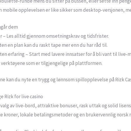
 Roulette‑runde mens du sitter på bussen, eller sette inn penge
n mobile opplevelsen er like sikker som desktop‑versjonen, me
nngår dem
r – Les alltid gjennom omsetningskrav og tidsfrister.
ten en plan kan du raskt tape mer enn du har råd til.
n erfaring – Start med lavere innsatser for å bli vant til live‑m
k verktøyene som er tilgjengelige på plattformen.
ene kan du nyte en trygg og lønnsom spillopplevelse på Rizk Ca
 Rizk for live casino
lg av live‑bord, attraktive bonuser, rask uttak og solid lisens
ke kroner, lokale betalingsmetoder og en brukervennlig norsk 