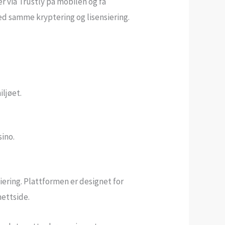
r via Trustly på mobilen og få
d samme kryptering og lisensiering.
iljøet.
sino.
iering. Plattformen er designet for
nettside.