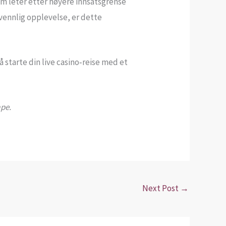
som leter etter høyere innsatsgrense
‑vennlig opplevelse, er dette
 starte din live casino‑reise med et
ape.
Next Post
→