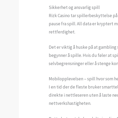
Sikkerhet og ansvarlig spill
Rizk Casino tar spillerbeskyttelse p
pause fra spill. All data er kryptert
rettferdighet.
Det er viktig å huske på at gambling
begynner å spille. Hvis du føler at sp
selvbegrensninger eller å stenge ko
Mobilopplevelsen – spill hvor som h
I en tid der de fleste bruker smartte
direkte i nettleseren uten å laste n
nettverkshastigheten.