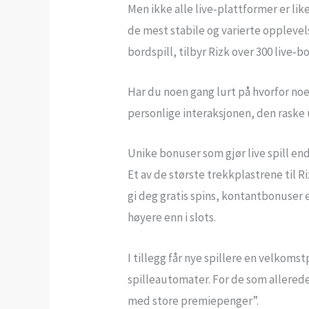
Men ikke alle live‑plattformer er lik
de mest stabile og varierte oppleve
bordspill, tilbyr Rizk over 300 live‑
Har du noen gang lurt på hvorfor noe
personlige interaksjonen, den raske
Unike bonuser som gjør live spill e
Et av de største trekkplastrene til R
gi deg gratis spins, kontantbonuser el
høyere enn i slots.
I tillegg får nye spillere en velkom
spilleautomater. For de som allerede
med store premiepenger”.