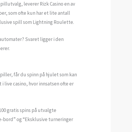
pillutvalg, leverer Rizk Casino en av
, som ofte kun har et lite antall
klusive spill som Lightning Roulette.
eautomater? Svaret ligger i den
erer.
iller, får du spinn på hjulet som kan
i live casino, hvor innsatsen ofte er
00 gratis spins på utvalgte
ve‑bord” og “Eksklusive turneringer