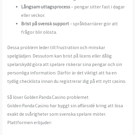
Långsam uttagsprocess
– pengar sitter fast i dagar
eller veckor.
Brist på svensk support
– språkbarriärer gör att
frågor blir olösta.
Dessa problem leder till frustration och minskar
spelglädjen. Dessutom kan brist på licens eller dålig
spelarskydd göra att spelare riskerar sina pengar och sin
personliga information. Därför är det viktigt att ha en
tydlig checklista innan du registrerar dig på ett nytt casino.
Så löser Golden Panda Casino problemet
Golden Panda Casino har byggt sin affärsidé kring att lösa
exakt de svårigheter som svenska spelare möter.
Plattformen erbjuder: