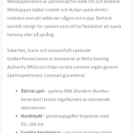
Mobilupplevelsen är optimerad för både iOS och Android.
Webbappen laddar snabbt och du kan spela direkt i
mobilen utan att ladda ner någon extra app. Detta är
särskilt viktigt för spelare som vill ha flexibilitet att spela
hemma eller på språng.
Säkerhet, licens och ansvarsfullt spelande
Golden Panda Casino är licensierat av Malta Gaming
Authority (MGA) och följer strikta svenska regler genom
Spelinspektionen. Licensen garanterar:
Rättvis spel
– spelens RNG (Random Number
Generator) testas regelbundet av oberoende
laboratorier.
Kundskydd
– personuppgifter krypteras med
SSL‑256‑bit.
Snabba betalningar
– alla transaktioner följer