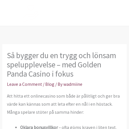
Skip
to
content
Så bygger du en trygg och lönsam
spelupplevelse – med Golden
Panda Casino i fokus
Leave a Comment
/
Blog
/ By
wadmiine
Att hitta ett onlinecasino som både är pålitligt och ger bra
värde kan kännas som att leta efter en nål i en höstack.
Många spelare stöter på samma hinder:
Oklara bonusvillkor
– ofta göms kraven i liten text.