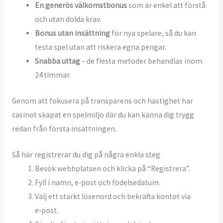
En generös välkomstbonus
som är enkel att förstå
och utan dolda krav.
Bonus utan insättning
för nya spelare, så du kan
testa spel utan att riskera egna pengar.
Snabba uttag
– de flesta metoder behandlas inom
24 timmar.
Genom att fokusera på transparens och hastighet har
casinot skapat en spelmiljö där du kan känna dig trygg
redan från första insättningen.
Så här registrerar du dig på några enkla steg
Besök webbplatsen och klicka på “Registrera”.
Fyll i namn, e‑post och födelsedatum.
Välj ett starkt lösenord och bekräfta kontot via
e‑post.