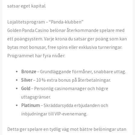
satsar eget kapital.
Lojalitetsprogram – “Panda‑klubben”
Golden Panda Casino belönar återkommande spelare med
ett poängsystem. Varje krona du satsar ger poäng som kan
bytas mot bonusar, free spins eller exklusiva turneringar.
Programmet har fyra nivåer:
Bronze
– Grundläggande förmåner, snabbare uttag.
Silver
– 10 % extra bonus på återbetalningar.
Gold
– Personlig casinomanager och högre
uttagsgränser.
Platinum
– Skräddarsydda erbjudanden och
inbjudningar till VIP‑evenemang.
Detta ger spelare en tydlig väg mot bättre belöningar utan