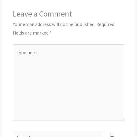
Leave a Comment
Your email address will not be published.
Required
fields are marked
*
Type
here..
Name*