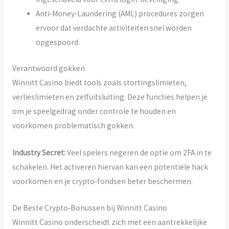
Anti‑Money‑Laundering (AML) procedures zorgen
ervoor dat verdachte activiteiten snel worden
opgespoord.
Verantwoord gokken
Winnitt Casino biedt tools zoals stortingslimieten,
verlieslimieten en zelfuitsluiting. Deze functies helpen je
om je speelgedrag onder controle te houden en
voorkomen problematisch gokken.
Industry Secret:
Veel spelers negeren de optie om 2FA in te
schakelen. Het activeren hiervan kan een potentiële hack
voorkomen en je crypto‑fondsen beter beschermen.
De Beste Crypto‑Bonussen bij Winnitt Casino
Winnitt Casino onderscheidt zich met een aantrekkelijke