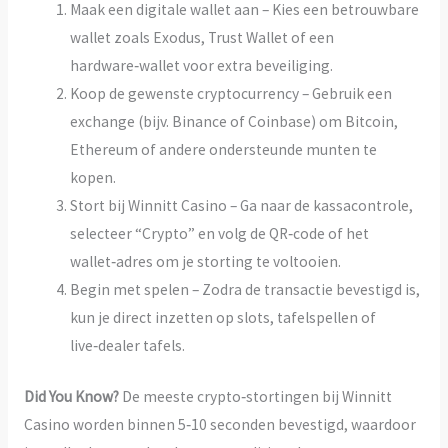
Maak een digitale wallet aan – Kies een betrouwbare
wallet zoals Exodus, Trust Wallet of een
hardware‑wallet voor extra beveiliging.
Koop de gewenste cryptocurrency – Gebruik een
exchange (bijv. Binance of Coinbase) om Bitcoin,
Ethereum of andere ondersteunde munten te
kopen.
Stort bij Winnitt Casino – Ga naar de kassacontrole,
selecteer “Crypto” en volg de QR‑code of het
wallet‑adres om je storting te voltooien.
Begin met spelen – Zodra de transactie bevestigd is,
kun je direct inzetten op slots, tafelspellen of
live‑dealer tafels.
Did You Know?
De meeste crypto‑stortingen bij Winnitt
Casino worden binnen 5‑10 seconden bevestigd, waardoor