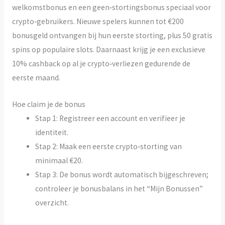
welkomstbonus en een geen‑stortingsbonus speciaal voor
crypto‑gebruikers. Nieuwe spelers kunnen tot €200
bonusgeld ontvangen bij hun eerste storting, plus 50 gratis
spins op populaire slots. Daarnaast krijg je een exclusieve
10% cashback op al je crypto‑verliezen gedurende de
eerste maand.
Hoe claim je de bonus
Stap 1: Registreer een account en verifieer je
identiteit.
Stap 2: Maak een eerste crypto‑storting van
minimaal €20.
Stap 3: De bonus wordt automatisch bijgeschreven;
controleer je bonusbalans in het “Mijn Bonussen”
overzicht.