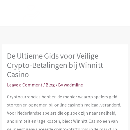
Skip
to
content
De Ultieme Gids voor Veilige
Crypto‑Betalingen bij Winnitt
Casino
Leave a Comment
/
Blog
/ By
wadmiine
Cryptocurrencies hebben de manier waarop spelers geld
storten en opnemen bij online casino’s radicaal veranderd.
Voor Nederlandse spelers die op zoek zijn naar snelheid,
anonimiteit en lage kosten, biedt Winnitt Casino een van
de meest geavanceerde crypto‑platforms in de markt. In