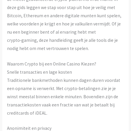
deze gids leggen we stap voor stap uit hoe je veilig met
Bitcoin, Ethereum en andere digitale munten kunt spelen,
welke voordelen je krijgt en hoe je valkuilen vermijdt. Of je
nu een beginner bent of al ervaring hebt met
crypto‑gaming, deze handleiding geeft je alle tools die je
nodig hebt om met vertrouwen te spelen.
Waarom Crypto bij een Online Casino Kiezen?
Snelle transacties en lage kosten
Traditionele bankmethoden kunnen dagen duren voordat
een opname is verwerkt. Met crypto‑betalingen zie je je
winst meestal binnen enkele minuten. Bovendien zijn de
transactiekosten vaak een fractie van wat je betaalt bij
creditcards of iDEAL.
Anonimiteit en privacy