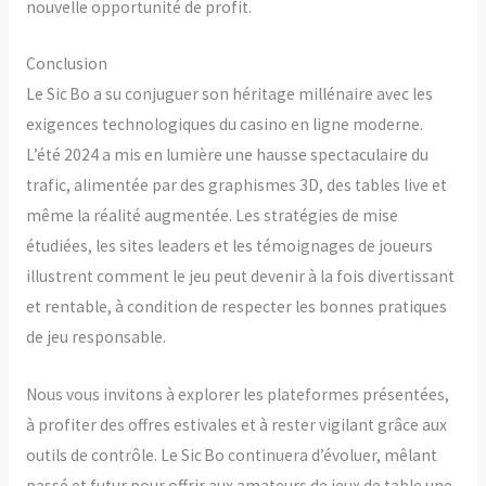
nouvelle opportunité de profit.
Conclusion
Le Sic Bo a su conjuguer son héritage millénaire avec les
exigences technologiques du casino en ligne moderne.
L’été 2024 a mis en lumière une hausse spectaculaire du
trafic, alimentée par des graphismes 3D, des tables live et
même la réalité augmentée. Les stratégies de mise
étudiées, les sites leaders et les témoignages de joueurs
illustrent comment le jeu peut devenir à la fois divertissant
et rentable, à condition de respecter les bonnes pratiques
de jeu responsable.
Nous vous invitons à explorer les plateformes présentées,
à profiter des offres estivales et à rester vigilant grâce aux
outils de contrôle. Le Sic Bo continuera d’évoluer, mêlant
passé et futur pour offrir aux amateurs de jeux de table une