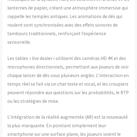
lanternes de papier, créant une atmosphère immersive qui
rappelle les temples antiques. Les animations de dés qui
roulent sont synchronisées avec des effets sonores de
tambours traditionnels, renforçant l’expérience
sensorielle.
Les tables « live dealer » utilisent des caméras HD 4K et des
microphones directionnels, permettant aux joueurs de voir
chaque lancer de dés sous plusieurs angles. L’interaction en
temps réel se fait via un chat texte et vocal, et les croupiers
peuvent répondre aux questions sur les probabilités, le RTP
ou les stratégies de mise.
L’intégration de la réalité augmentée (AR) est la nouveauté
la plus marquante. En pointant simplement leur
smartphone sur une surface plane, les joueurs voient le