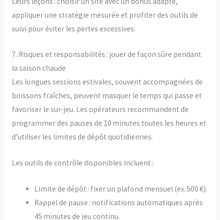
Leurs leçons : choisir un site avec un bonus adapté,
appliquer une stratégie mesurée et profiter des outils de
suivi pour éviter les pertes excessives.
7. Risques et responsabilités : jouer de façon sûre pendant
la saison chaude
Les longues sessions estivales, souvent accompagnées de
boissons fraîches, peuvent masquer le temps qui passe et
favoriser le sur‑jeu. Les opérateurs recommandent de
programmer des pauses de 10 minutes toutes les heures et
d’utiliser les limites de dépôt quotidiennes.
Les outils de contrôle disponibles incluent :
Limite de dépôt : fixer un plafond mensuel (ex. 500 €).
Rappel de pause : notifications automatiques après
45 minutes de jeu continu.