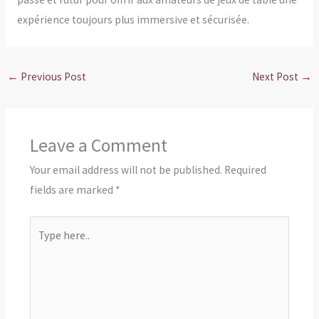
expérience toujours plus immersive et sécurisée.
←
Previous Post
Next Post
→
Leave a Comment
Your email address will not be published.
Required
fields are marked
*
Type
here..