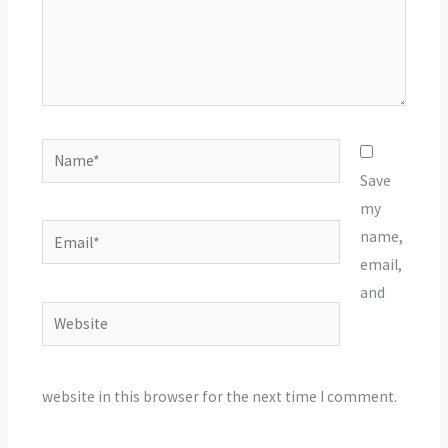
Name*
Save
my
Email*
name,
email,
and
Website
website in this browser for the next time I comment.