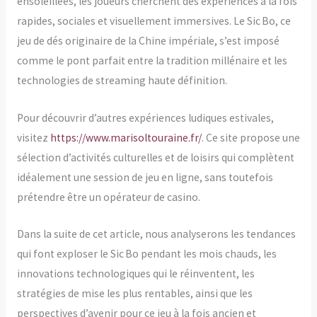
ensoleillées, les joueurs cherchent des expériences à la fois
rapides, sociales et visuellement immersives. Le Sic Bo, ce
jeu de dés originaire de la Chine impériale, s’est imposé
comme le pont parfait entre la tradition millénaire et les
technologies de streaming haute définition.
Pour découvrir d’autres expériences ludiques estivales,
visitez
https://www.marisoltouraine.fr/
. Ce site propose une
sélection d’activités culturelles et de loisirs qui complètent
idéalement une session de jeu en ligne, sans toutefois
prétendre être un opérateur de casino.
Dans la suite de cet article, nous analyserons les tendances
qui font exploser le Sic Bo pendant les mois chauds, les
innovations technologiques qui le réinventent, les
stratégies de mise les plus rentables, ainsi que les
perspectives d’avenir pour ce jeu à la fois ancien et