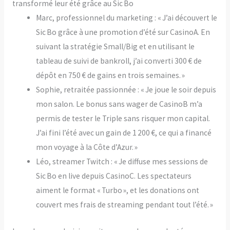
transformé leur été grâce au Sic Bo
Marc, professionnel du marketing : « J’ai découvert le
Sic Bo grâce à une promotion d’été sur CasinoA. En
suivant la stratégie Small/Big et en utilisant le
tableau de suivi de bankroll, j’ai converti 300 € de
dépôt en 750 € de gains en trois semaines. »
Sophie, retraitée passionnée : « Je joue le soir depuis
mon salon. Le bonus sans wager de CasinoB m’a
permis de tester le Triple sans risquer mon capital.
J’ai fini l’été avec un gain de 1 200 €, ce qui a financé
mon voyage à la Côte d’Azur. »
Léo, streamer Twitch : « Je diffuse mes sessions de
Sic Bo en live depuis CasinoC. Les spectateurs
aiment le format « Turbo », et les donations ont
couvert mes frais de streaming pendant tout l’été. »