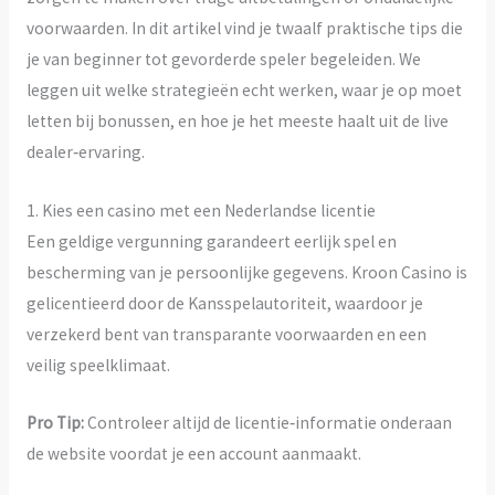
voorwaarden. In dit artikel vind je twaalf praktische tips die
je van beginner tot gevorderde speler begeleiden. We
leggen uit welke strategieën echt werken, waar je op moet
letten bij bonussen, en hoe je het meeste haalt uit de live
dealer‑ervaring.
1. Kies een casino met een Nederlandse licentie
Een geldige vergunning garandeert eerlijk spel en
bescherming van je persoonlijke gegevens. Kroon Casino is
gelicentieerd door de Kansspelautoriteit, waardoor je
verzekerd bent van transparante voorwaarden en een
veilig speelklimaat.
Pro Tip:
Controleer altijd de licentie‑informatie onderaan
de website voordat je een account aanmaakt.