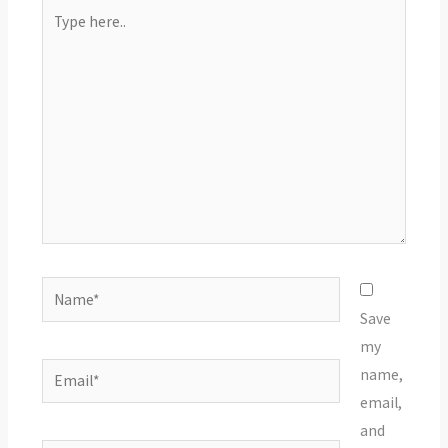
Type
here..
Name*
Save
my
Email*
name,
email,
and