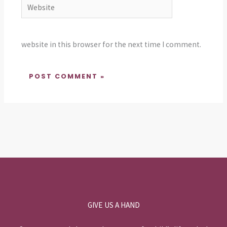
Website
website in this browser for the next time I comment.
GIVE US A HAND