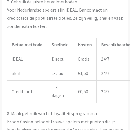
7. Gebruik de juiste betaalmethoden
Voor Nederlandse spelers zijn iDEAL, Bancontact en
creditcards de populairste opties. Ze zijn veilig, snel en vaak
zonder extra kosten.
Betaalmethode
Snelheid
Kosten
Beschikbaarhe
iDEAL
Direct
Gratis
24/7
Skrill
1‑2 uur
€1,50
24/7
1‑3
Creditcard
€0,50
24/7
dagen
8. Maak gebruik van het loyaliteitsprogramma
Kroon Casino beloont trouwe spelers met punten die je
kunt inwisselen voor bonusgeld of gratis spins. Hoe meer je