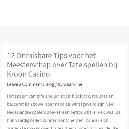
Skip
to
content
12 Onmisbare Tips voor het
Meesterschap over Tafelspellen bij
Kroon Casino
Leave a Comment
/
Blog
/ By
wadmiine
Het spelen van tafelspellen zoals blackjack, roulette en
baccarat kan zowel spannend als winstgevend zijn. Veel
Nederlandse spelers zoeken een betrouwbare plek waar ze
hun vaardigheden kunnen aanscherpen, zonder zich
zorgen te maken over trage uitbetalingen of onduidelijke