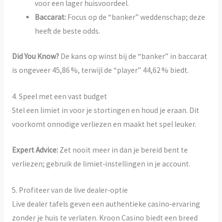
voor een lager huisvoordeel.
Baccarat:
Focus op de “banker” weddenschap; deze
heeft de beste odds.
Did You Know?
De kans op winst bij de “banker” in baccarat
is ongeveer 45,86 %, terwijl de “player” 44,62 % biedt.
4. Speel met een vast budget
Stel een limiet in voor je stortingen en houd je eraan. Dit
voorkomt onnodige verliezen en maakt het spel leuker.
Expert Advice:
Zet nooit meer in dan je bereid bent te
verliezen; gebruik de limiet‑instellingen in je account.
5. Profiteer van de live dealer‑optie
Live dealer tafels geven een authentieke casino‑ervaring
zonder je huis te verlaten. Kroon Casino biedt een breed