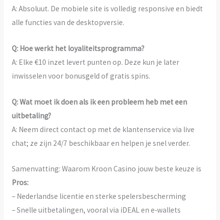
A: Absoluut. De mobiele site is volledig responsive en biedt
alle functies van de desktopversie.
Q: Hoe werkt het loyaliteitsprogramma?
A: Elke €10 inzet levert punten op. Deze kun je later
inwisselen voor bonusgeld of gratis spins.
Q: Wat moet ik doen als ik een probleem heb met een
uitbetaling?
A: Neem direct contact op met de klantenservice via live
chat; ze zijn 24/7 beschikbaar en helpen je snel verder.
Samenvatting: Waarom Kroon Casino jouw beste keuze is
Pros:
– Nederlandse licentie en sterke spelersbescherming
– Snelle uitbetalingen, vooral via iDEAL en e‑wallets