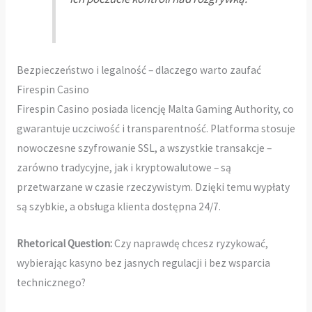
Bezpieczeństwo i legalność – dlaczego warto zaufać
Firespin Casino
Firespin Casino posiada licencję Malta Gaming Authority, co
gwarantuje uczciwość i transparentność. Platforma stosuje
nowoczesne szyfrowanie SSL, a wszystkie transakcje –
zarówno tradycyjne, jak i kryptowalutowe – są
przetwarzane w czasie rzeczywistym. Dzięki temu wypłaty
są szybkie, a obsługa klienta dostępna 24/7.
Rhetorical Question:
Czy naprawdę chcesz ryzykować,
wybierając kasyno bez jasnych regulacji i bez wsparcia
technicznego?