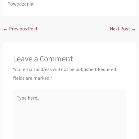
Powodzenia!
←
Previous Post
Next Post
→
Leave a Comment
Your email address will not be published.
Required
fields are marked
*
Type
here..