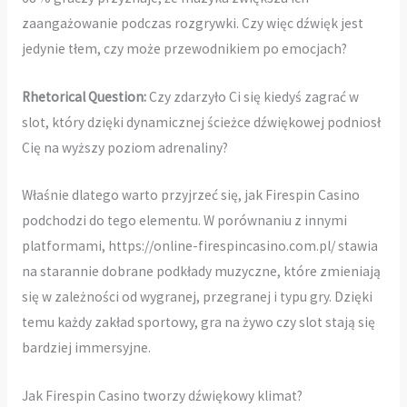
zaangażowanie podczas rozgrywki. Czy więc dźwięk jest
jedynie tłem, czy może przewodnikiem po emocjach?
Rhetorical Question:
Czy zdarzyło Ci się kiedyś zagrać w
slot, który dzięki dynamicznej ścieżce dźwiękowej podniosł
Cię na wyższy poziom adrenaliny?
Właśnie dlatego warto przyjrzeć się, jak Firespin Casino
podchodzi do tego elementu. W porównaniu z innymi
platformami, https://online-firespincasino.com.pl/ stawia
na starannie dobrane podkłady muzyczne, które zmieniają
się w zależności od wygranej, przegranej i typu gry. Dzięki
temu każdy zakład sportowy, gra na żywo czy slot stają się
bardziej immersyjne.
Jak Firespin Casino tworzy dźwiękowy klimat?