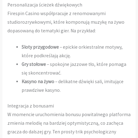
Personalizacja ścieżek dźwiękowych
Firespin Casino współpracuje z renomowanymi
studiorozrywkowymi, które komponują muzykę na żywo
dopasowaną do tematyki gier. Na przykład:
Sloty przygodowe
– epickie orkiestralne motywy,
które podkreślają akcję.
Gry stołowe
– spokojne jazzowe tło, które pomaga
się skoncentrować.
Kasyno na żywo
– delikatne dźwięki sali, imitujące
prawdziwe kasyno.
Integracja z bonusami
W momencie uruchomienia bonusu powitalnego platforma
zmienia melodię na bardziej optymistyczną, co zachęca
gracza do dalszej gry. Ten prosty trik psychologiczny