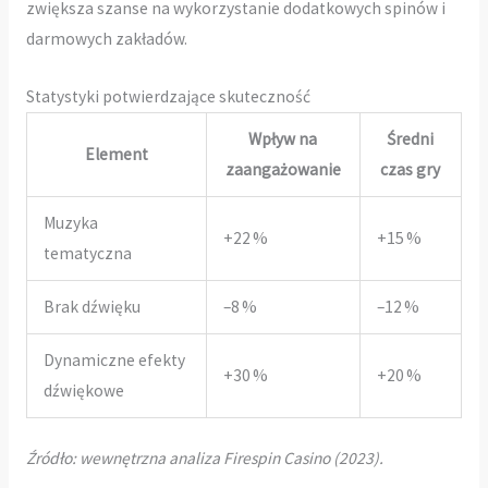
zwiększa szanse na wykorzystanie dodatkowych spinów i
darmowych zakładów.
Statystyki potwierdzające skuteczność
Wpływ na
Średni
Element
zaangażowanie
czas gry
Muzyka
+22 %
+15 %
tematyczna
Brak dźwięku
–8 %
–12 %
Dynamiczne efekty
+30 %
+20 %
dźwiękowe
Źródło: wewnętrzna analiza Firespin Casino (2023).