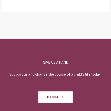
GIVE US A HAND
Support us and change the course of a child’s life today!
DONATE