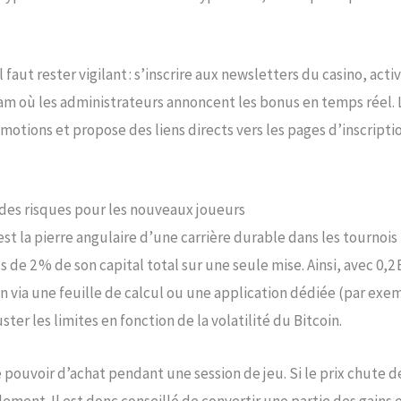
l faut rester vigilant : s’inscrire aux newsletters du casino, acti
m où les administrateurs annoncent les bonus en temps réel. 
motions et propose des liens directs vers les pages d’inscript
 des risques pour les nouveaux joueurs
t la pierre angulaire d’une carrière durable dans les tournois 
de 2 % de son capital total sur une seule mise. Ainsi, avec 0,2
ien via une feuille de calcul ou une application dédiée (par ex
juster les limites en fonction de la volatilité du Bitcoin.
e pouvoir d’achat pendant une session de jeu. Si le prix chute 
ement. Il est donc conseillé de convertir une partie des gains 