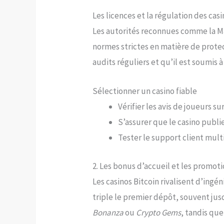
Les licences et la régulation des cas
Les autorités reconnues comme la Ma
normes strictes en matière de protec
audits réguliers et qu’il est soumis 
Sélectionner un casino fiable
Vérifier les avis de joueurs 
S’assurer que le casino publi
Tester le support client multi
2. Les bonus d’accueil et les promot
Les casinos Bitcoin rivalisent d’ingé
triple le premier dépôt, souvent jus
Bonanza
ou
Crypto Gems
, tandis que