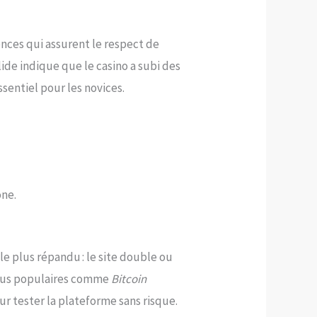
nces qui assurent le respect de
ide indique que le casino a subi des
ssentiel pour les novices.
one.
le plus répandu : le site double ou
 sous populaires comme
Bitcoin
ur tester la plateforme sans risque.