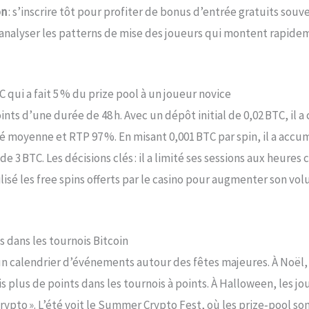
on
: s’inscrire tôt pour profiter de bonus d’entrée gratuits souve
 analyser les patterns de mise des joueurs qui montent rapide
 qui a fait 5 % du prize pool à un joueur novice
oints d’une durée de 48 h. Avec un dépôt initial de 0,02 BTC, il 
lité moyenne et RTP 97 %. En misant 0,001 BTC par spin, il a accu
e 3 BTC. Les décisions clés : il a limité ses sessions aux heures 
ilisé les free spins offerts par le casino pour augmenter son vo
s dans les tournois Bitcoin
un calendrier d’événements autour des fêtes majeures. À Noël,
s plus de points dans les tournois à points. À Halloween, les j
Crypto ». L’été voit le Summer Crypto Fest, où les prize‑pool s