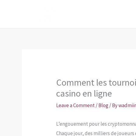
Skip
to
content
Comment les tournois
casino en ligne
Leave a Comment
/
Blog
/ By
wadmii
L’engouement pour les cryptomonnaies 
Chaque jour, des milliers de joueurs