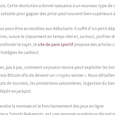
 nuls. Cette révolution a donné naissance à un nouveau type de c
s satoshis pour gagner des prize‑pool souvent bien supérieurs à
s pour être accessibles aux débutants. Il suffit d’un petit dé
rire, suivre le classement en temps réel et, surtout, profiter 
rofondir le sujet, le
site de paris sportif
propose des articles 
stratégies de cashout.
trer, pas à pas, comment un joueur novice peut exploiter les bo
ois Bitcoin afin de devenir un « crypto‑winner ». Nous détaillero
mats de tournois, les promotions saisonnières, la gestion du ba
dépôt en jackpot.
prendre la monnaie et le fonctionnement des jeux en ligne
térieux Satoshi Nakamoto, est une monnaie numérique décentral