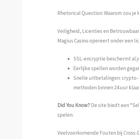
Rhetorical Question: Waarom zou je k
Veiligheid, Licenties en Betrouwbaa
Magius Casino opereert onder een li
SSL‑encryptie beschermt al j
Eerlijke spellen worden gega
Snelle uitbetalingen: crypto
methoden binnen 24 uur klaa
Did You Know?
De site biedt een “Se
spelen.
Veelvoorkomende Fouten bij Cross‑