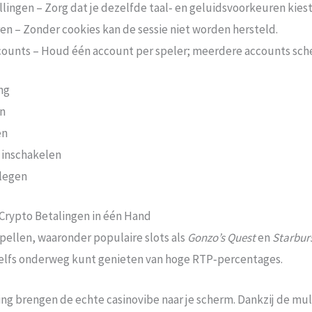
llingen – Zorg dat je dezelfde taal‑ en geluidsvoorkeuren kiest
en – Zonder cookies kan de sessie niet worden hersteld.
ccounts – Houd één account per speler; meerdere accounts sc
ng
en
en
 inschakelen
 legen
 Crypto Betalingen in één Hand
pellen, waaronder populaire slots als
Gonzo’s Quest
en
Starbur
zelfs onderweg kunt genieten van hoge RTP‑percentages.
ing brengen de echte casinovibe naar je scherm. Dankzij de mu