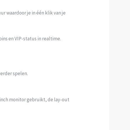
r waardoor je in één klik van je
ins en VIP‑status in realtime.
verder spelen.
‑inch monitor gebruikt, de lay‑out