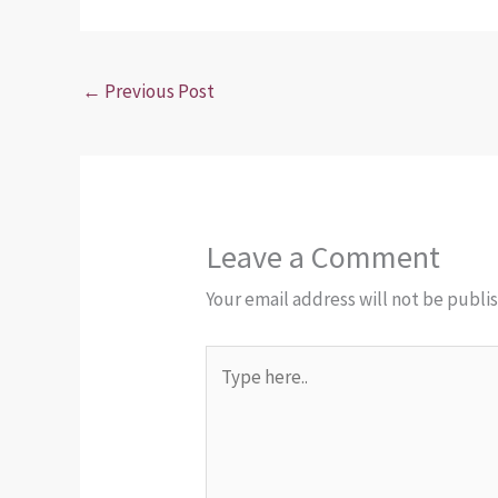
←
Previous Post
Leave a Comment
Your email address will not be publi
Type
here..