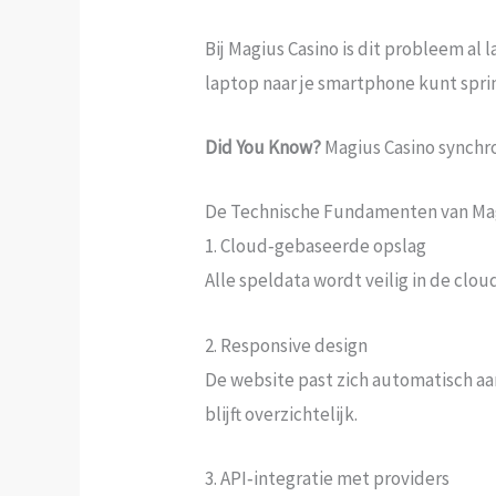
Bij Magius Casino is dit probleem al
laptop naar je smartphone kunt sprin
Did You Know?
Magius Casino synchron
De Technische Fundamenten van Magi
1. Cloud‑gebaseerde opslag
Alle speldata wordt veilig in de clo
2. Responsive design
De website past zich automatisch aan
blijft overzichtelijk.
3. API‑integratie met providers