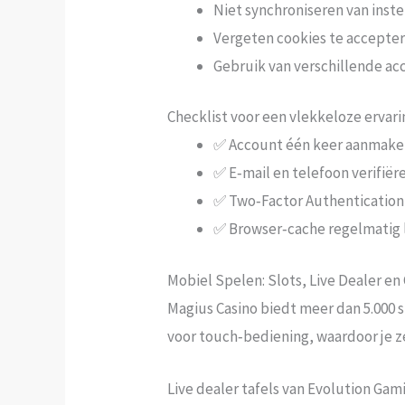
Niet synchroniseren van inste
Vergeten cookies te accepter
Gebruik van verschillende a
Checklist voor een vlekkeloze ervari
✅ Account één keer aanmak
✅ E‑mail en telefoon verifiër
✅ Two‑Factor Authentication
✅ Browser‑cache regelmatig
Mobiel Spelen: Slots, Live Dealer en
Magius Casino biedt meer dan 5.000 s
voor touch‑bediening, waardoor je 
Live dealer tafels van Evolution Gam