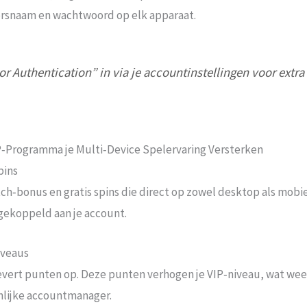
ersnaam en wachtwoord op elk apparaat.
 Authentication” in via je accountinstellingen voor extra 
P‑Programma je Multi‑Device Spelervaring Versterken
pins
atch‑bonus en gratis spins die direct op zowel desktop als mobi
gekoppeld aan je account.
iveaus
evert punten op. Deze punten verhogen je VIP‑niveau, wat weer
nlijke accountmanager.