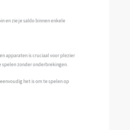
in en zie je saldo binnen enkele
n apparaten is cruciaal voor plezier
 te spelen zonder onderbrekingen.
 eenvoudig het is om te spelen op