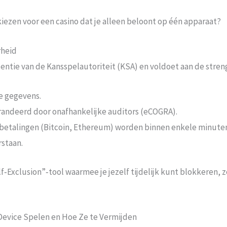
iezen voor een casino dat je alleen beloont op één apparaat?
rheid
centie van de Kansspelautoriteit (KSA) en voldoet aan de stre
e gegevens.
randeerd door onafhankelijke auditors (eCOGRA).
‑betalingen (Bitcoin, Ethereum) worden binnen enkele minuten 
rstaan.
lf‑Exclusion”‑tool waarmee je jezelf tijdelijk kunt blokkeren, 
Device Spelen en Hoe Ze te Vermijden