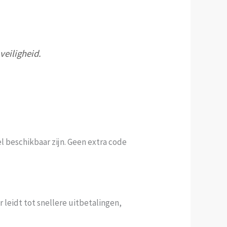
veiligheid.
el beschikbaar zijn. Geen extra code
 leidt tot snellere uitbetalingen,