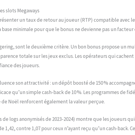
r les slots Megaways
ésenter un taux de retour au joueur (RTP) compatible avec le 
a base minimale pour que le bonus ne devienne pas un facteur 
gering, sont le deuxième critère. Un bon bonus propose un mult
parence totale sur les jeux exclus. Les opérateurs qui cachent 
fiance des joueurs.
luence son attractivité : un dépôt boosté de 150 % accompagné 
cace qu’un simple cash‑back de 10 %. Les programmes de fidéli
 de Noël renforcent également la valeur perçue.
s de logs anonymisés de 2023‑2024) montre que les joueurs qui
e 1,42, contre 1,07 pour ceux n’ayant reçu qu’un cash‑back. Cet