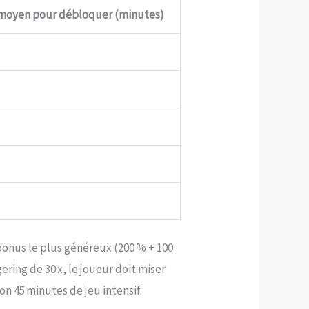
moyen pour débloquer (minutes)
bonus le plus généreux (200 % + 100
gering de 30 x, le joueur doit miser
on 45 minutes de jeu intensif.