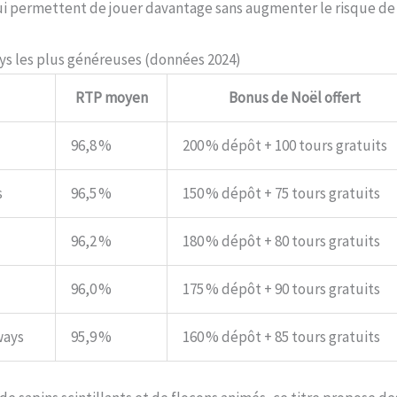
ui permettent de jouer davantage sans augmenter le risque de 
ys les plus généreuses (données 2024)
RTP moyen
Bonus de Noël offert
96,8 %
200 % dépôt + 100 tours gratuits
s
96,5 %
150 % dépôt + 75 tours gratuits
96,2 %
180 % dépôt + 80 tours gratuits
96,0 %
175 % dépôt + 90 tours gratuits
ways
95,9 %
160 % dépôt + 85 tours gratuits