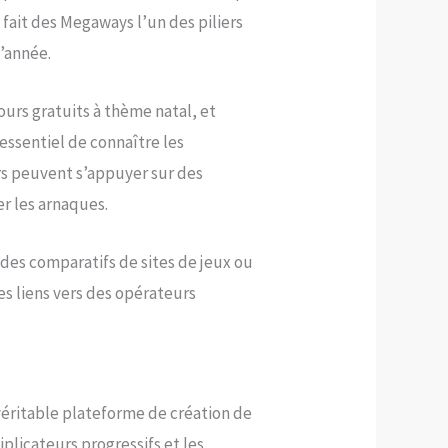
a fait des Megaways l’un des piliers
d’année.
rs gratuits à thème natal, et
essentiel de connaître les
s peuvent s’appuyer sur des
er les arnaques.
des comparatifs de sites de jeux ou
es liens vers des opérateurs
véritable plateforme de création de
plicateurs progressifs et les