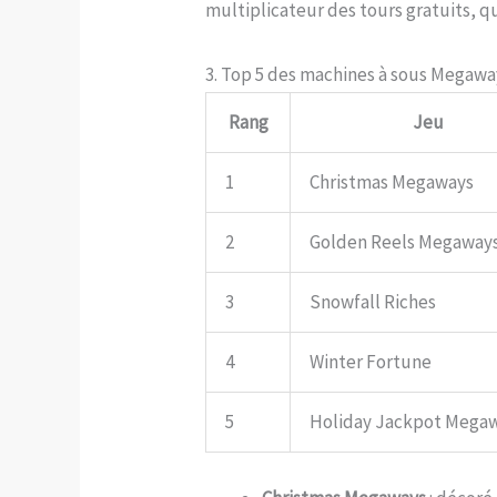
multiplicateur des tours gratuits, q
3. Top 5 des machines à sous Megawa
Rang
Jeu
1
Christmas Megaways
2
Golden Reels Megaway
3
Snowfall Riches
4
Winter Fortune
5
Holiday Jackpot Mega