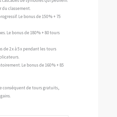
des cascades de symboles qui peuvent
der du classement.
progressif. Le bonus de 150 % + 75
es. Le bonus de 180 % + 80 tours
 de 2 x à 5 x pendant les tours
plicateurs.
atoirement. Le bonus de 160 % + 85
e conséquent de tours gratuits,
gains.