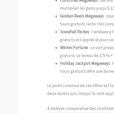
Christmas Megaways
: décoré
multiplier les gains jusqu’à 1
Golden Reels Megaways
: ins
tours gratuits reste très comp
Snowfall Riches
: l’ambiance 
gratuits est apprécié pour son
Winter Fortune
: ce slot prop
gratuits. Le bonus de 175 % + 
Holiday Jackpot Megaways
: 
tours gratuits offre une bon
Le point commun de ces offres est 
deux leviers qui, lorsqu’ils sont appl
4. Analyse comparative des conditio