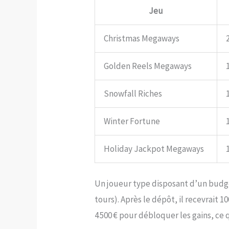
Jeu
Christmas Megaways
Golden Reels Megaways
Snowfall Riches
Winter Fortune
Holiday Jackpot Megaways
Un joueur type disposant d’un budge
tours). Après le dépôt, il recevrait 1
4 500 € pour débloquer les gains, ce