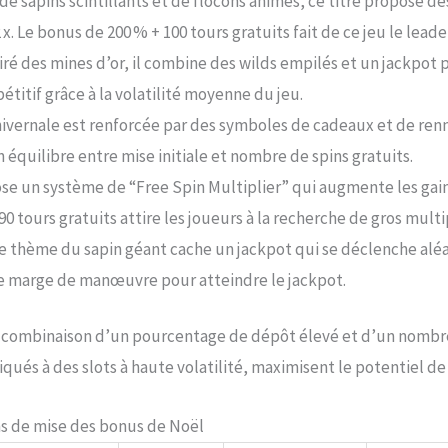
 de sapins scintillants et de flocons animés, ce titre propose 
2 x. Le bonus de 200 % + 100 tours gratuits fait de ce jeu le lea
piré des mines d’or, il combine des wilds empilés et un jackpot 
étitif grâce à la volatilité moyenne du jeu.
hivernale est renforcée par des symboles de cadeaux et de renn
 équilibre entre mise initiale et nombre de spins gratuits.
ose un système de “Free Spin Multiplier” qui augmente les gains
90 tours gratuits attire les joueurs à la recherche de gros multi
le thème du sapin géant cache un jackpot qui se déclenche alé
ne marge de manœuvre pour atteindre le jackpot.
la combinaison d’un pourcentage de dépôt élevé et d’un nombr
iqués à des slots à haute volatilité, maximisent le potentiel de 
ns de mise des bonus de Noël