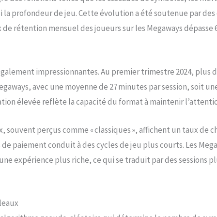
 la profondeur de jeu. Cette évolution a été soutenue par des d
ux de rétention mensuel des joueurs sur les Megaways dépasse 6
également impressionnantes. Au premier trimestre 2024, plus de 
egaways, avec une moyenne de 27 minutes par session, soit une
ion élevée reflète la capacité du format à maintenir l’attention
ux, souvent perçus comme « classiques », affichent un taux de 
 de paiement conduit à des cycles de jeu plus courts. Les Mega
 une expérience plus riche, ce qui se traduit par des sessions p
uleaux