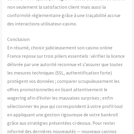
non seulement la satisfaction client mais aussi la
conformité réglementaire grâce à une traçabilité accrue
des interactions utilisateur‑casino.
Conclusion
En résumé, choisir judicieusement son casino online
France repose sur trois piliers essentiels : vérifier la licence
délivrée par une autorité reconnue et s’assurer que toutes
les mesures techniques (SSL, authentification forte)
protègent vos données ; comparer scrupuleusement les
offres promotionnelles en lisant attentivement le
wagering afin d’éviter les mauvaises surprises ; enfin
sélectionner les jeux qui correspondent à votre profil tout
en appliquant une gestion rigoureuse de votre bankroll
grâce aux stratégies présentées ci‑dessus. Pour rester
informé des dernières nouveautés — nouveaux casinos