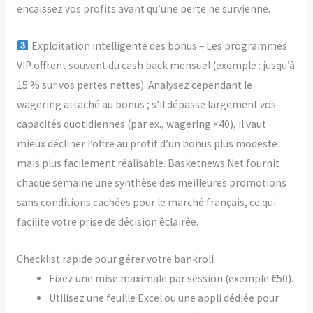
encaissez vos profits avant qu’une perte ne survienne.
Exploitation intelligente des bonus – Les programmes
VIP offrent souvent du cash back mensuel (exemple : jusqu’à
15 % sur vos pertes nettes). Analysez cependant le
wagering attaché au bonus ; s’il dépasse largement vos
capacités quotidiennes (par ex., wagering ×40), il vaut
mieux décliner l’offre au profit d’un bonus plus modeste
mais plus facilement réalisable. Basketnews.Net fournit
chaque semaine une synthèse des meilleures promotions
sans conditions cachées pour le marché français, ce qui
facilite votre prise de décision éclairée.
Checklist rapide pour gérer votre bankroll
Fixez une mise maximale par session (exemple €50).
Utilisez une feuille Excel ou une appli dédiée pour