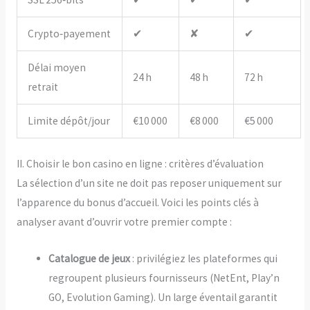
Crypto‑payement
✔︎
✘
✔︎
Délai moyen
24 h
48 h
72 h
retrait
Limite dépôt/jour
€10 000
€8 000
€5 000
II. Choisir le bon casino en ligne : critères d’évaluation
La sélection d’un site ne doit pas reposer uniquement sur
l’apparence du bonus d’accueil. Voici les points clés à
analyser avant d’ouvrir votre premier compte :
Catalogue de jeux
: privilégiez les plateformes qui
regroupent plusieurs fournisseurs (NetEnt, Play’n
GO, Evolution Gaming). Un large éventail garantit