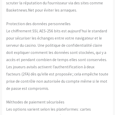
scruter la réputation du fournisseur via des sites comme
Basketnews.Net pour éviter les arnaques.
Protection des données personnelles
Le chiffrement SSL AES‑256 bits est aujourd’hui le standard
pour sécuriser les échanges entre votre navigateur et le
serveur du casino. Une politique de confidentialité claire
doit expliquer comment les données sont stockées, qui y a
accès et pendant combien de temps elles sont conservées.
Les joueurs avisés activent l’authentification à deux
facteurs (2FA) dès qu’elle est proposée ; cela empêche toute
prise de contrôle non autorisée du compte même si le mot
de passe est compromis.
Méthodes de paiement sécurisées
Les options varient selon les plateformes : cartes