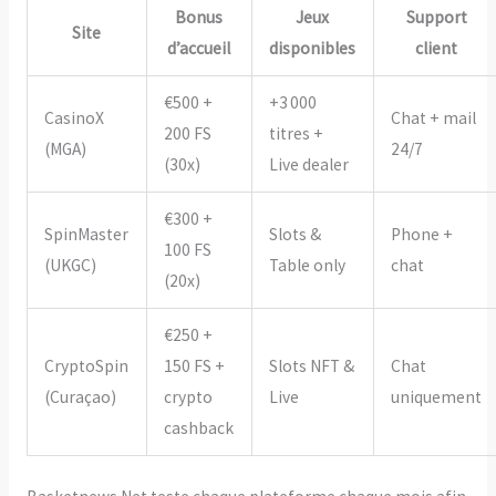
Bonus
Jeux
Support
Site
d’accueil
disponibles
client
€500 +
+3 000
CasinoX
Chat + mail
200 FS
titres +
(MGA)
24/7
(30x)
Live dealer
€300 +
SpinMaster
Slots &
Phone +
100 FS
(UKGC)
Table only
chat
(20x)
€250 +
CryptoSpin
150 FS +
Slots NFT &
Chat
(Curaçao)
crypto
Live
uniquement
cashback