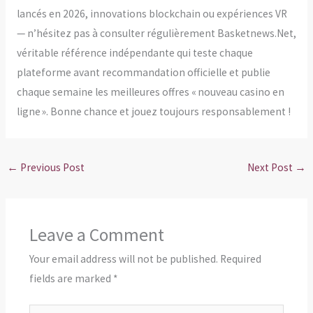
lancés en 2026, innovations blockchain ou expériences VR
— n’hésitez pas à consulter régulièrement Basketnews.Net,
véritable référence indépendante qui teste chaque
plateforme avant recommandation officielle et publie
chaque semaine les meilleures offres « nouveau casino en
ligne ». Bonne chance et jouez toujours responsablement !
←
Previous Post
Next Post
→
Leave a Comment
Your email address will not be published.
Required
fields are marked
*