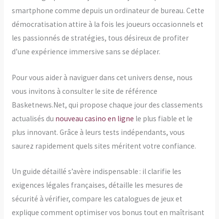
smartphone comme depuis un ordinateur de bureau. Cette
démocratisation attire à la fois les joueurs occasionnels et
les passionnés de stratégies, tous désireux de profiter
d’une expérience immersive sans se déplacer.
Pour vous aider à naviguer dans cet univers dense, nous
vous invitons à consulter le site de référence
Basketnews.Net, qui propose chaque jour des classements
actualisés du
nouveau casino en ligne
le plus fiable et le
plus innovant. Grâce à leurs tests indépendants, vous
saurez rapidement quels sites méritent votre confiance.
Un guide détaillé s’avère indispensable : il clarifie les
exigences légales françaises, détaille les mesures de
sécurité à vérifier, compare les catalogues de jeux et
explique comment optimiser vos bonus tout en maîtrisant