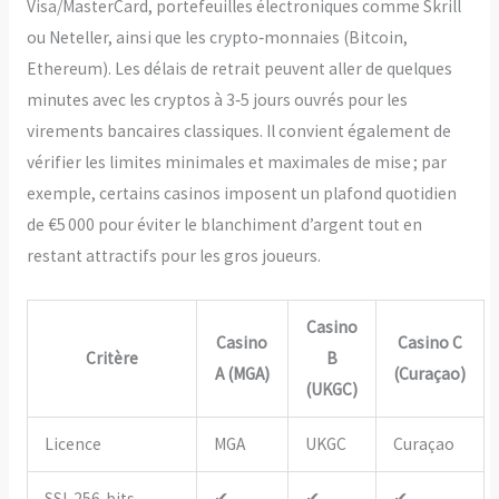
Visa/MasterCard, portefeuilles électroniques comme Skrill
ou Neteller, ainsi que les crypto‑monnaies (Bitcoin,
Ethereum). Les délais de retrait peuvent aller de quelques
minutes avec les cryptos à 3‑5 jours ouvrés pour les
virements bancaires classiques. Il convient également de
vérifier les limites minimales et maximales de mise ; par
exemple, certains casinos imposent un plafond quotidien
de €5 000 pour éviter le blanchiment d’argent tout en
restant attractifs pour les gros joueurs.
Casino
Casino
Casino C
Critère
B
A (MGA)
(Curaçao)
(UKGC)
Licence
MGA
UKGC
Curaçao
SSL 256‑bits
✔︎
✔︎
✔︎