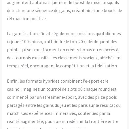
augmentent automatiquement le boost de mise lorsqu’ils
détectent une séquence de gains, créant ainsi une boucle de
rétroaction positive.
La gamification s’invite également : missions quotidiennes
(« jouer 100 spins », « atteindre le top‑20 ») débloquent des
points qui se transforment en crédits bonus ou en accès à
des tournois exclusifs. Les classements sociaux, affichés en
temps réel, encouragent la compétition et la fidélisation.
Enfin, les formats hybrides combinent l’e‑sport et le
casino. Imaginez un tournoi de slots où chaque round est
commenté par un streamer e‑sport, avec des prize pools
partagés entre les gains du jeu et les paris sur le résultat du
match. Ces expériences immersives, soutenues par la
réalité augmentée, pourraient redéfinir la frontière entre