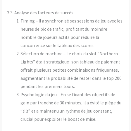
3.3. Analyse des facteurs de succès
Timing – Il a synchronisé ses sessions de jeu avec les
heures de pic de trafic, profitant du moindre
nombre de joueurs actifs pour réduire la
concurrence sur le tableau des scores.
Sélection de machine – Le choix du slot “Northern
Lights” était stratégique : son tableau de paiement
offrait plusieurs petites combinaisons fréquentes,
augmentant la probabilité de rester dans le top 200
pendant les premiers tours.
Psychologie du jeu – En se fixant des objectifs de
gain par tranche de 30 minutes, il a évité le piège du
“tilt” et a maintenu un rythme de jeu constant,
crucial pour exploiter le boost de mise.