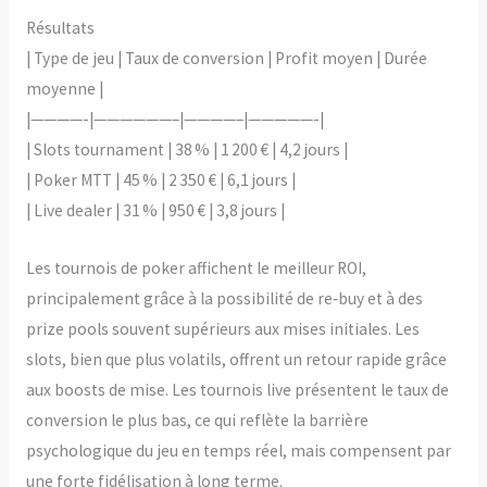
Résultats
| Type de jeu | Taux de conversion | Profit moyen | Durée
moyenne |
|————-|——————–|————–|—————-|
| Slots tournament | 38 % | 1 200 € | 4,2 jours |
| Poker MTT | 45 % | 2 350 € | 6,1 jours |
| Live dealer | 31 % | 950 € | 3,8 jours |
Les tournois de poker affichent le meilleur ROI,
principalement grâce à la possibilité de re‑buy et à des
prize pools souvent supérieurs aux mises initiales. Les
slots, bien que plus volatils, offrent un retour rapide grâce
aux boosts de mise. Les tournois live présentent le taux de
conversion le plus bas, ce qui reflète la barrière
psychologique du jeu en temps réel, mais compensent par
une forte fidélisation à long terme.