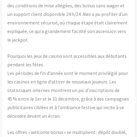
des conditions de mise allégées, des bonus sans wager et
un support client disponible 24 h/24. Alex a pu profiter d’un
environnement sécurisé, où chaque étape était clairement
expliquée, ce qui a grandement facilité son ascension vers
le jackpot.
Pourquoi les jeux de casino sont accessibles aux débutants
pendant les fêtes
Les périodes de fin d’année sont le moment privilégié pour
les casinos en ligne d’attirer de nouveaux joueurs. Les
statistiques internes montrent un pic d’inscriptions de
45 % entre le 1er et le 31 décembre, grâce à des campagnes
publicitaires ciblées et à l’ambiance festive qui incite à se
détendre devant un écran.
Les offres « welcome bonus » se multiplient : dépôt doublé,