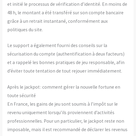
et initié le processus de vérification d’identité. En moins de
48 h, le montant a été transféré sur son compte bancaire
grâce à un retrait instantané, conformément aux
politiques du site.
Le support a également fourni des conseils sur la
sécurisation du compte (authentification à deux facteurs)
et a rappelé les bonnes pratiques de jeu responsable, afin
d’éviter toute tentation de tout rejouer immédiatement.
Après le jackpot : comment gérer la nouvelle fortune en
toute sécurité
En France, les gains de jeu sont soumis à l’impôt sur le
revenu uniquement lorsqu’ils proviennent d’activités
professionnelles. Pour un particulier, le jackpot reste non
imposable, mais il est recommandé de déclarer les revenus