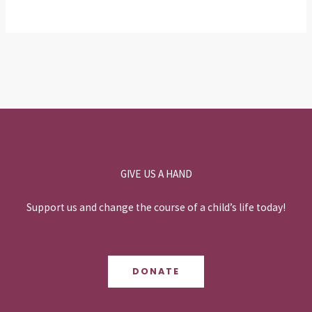
GIVE US A HAND
Support us and change the course of a child’s life today!
DONATE