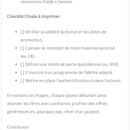
ressources d’aide si besoin.
Checklist finale à imprimer
[ ] Vérifier la validité du bonus et les dates de
promotion.
[ ] Calculer le montant de mise maximal autorisé
(ex. 2 €).
[ ] Définir une limite de perte quotidienne (ex. 30 €).
[ ] S’inscrire à un programme de fidélité adapté.
[ ] Mettre en place l’authentification à deux facteurs.
En suivant ces étapes, chaque joueur débutant peut
aborder les fêtes avec confiance, profiter des offres
généreuses et, pourquoi pas, rêver d’un jackpot.
Conclusion