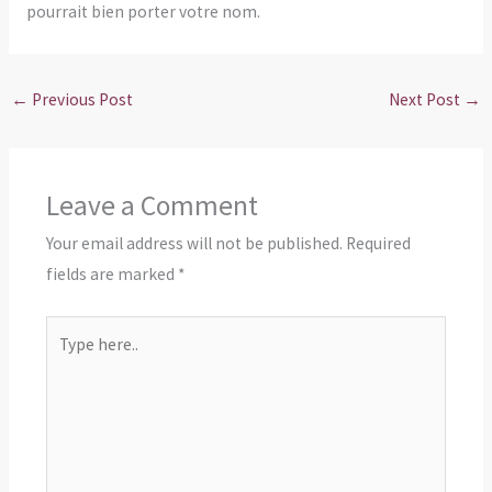
pourrait bien porter votre nom.
←
Previous Post
Next Post
→
Leave a Comment
Your email address will not be published.
Required
fields are marked
*
Type
here..