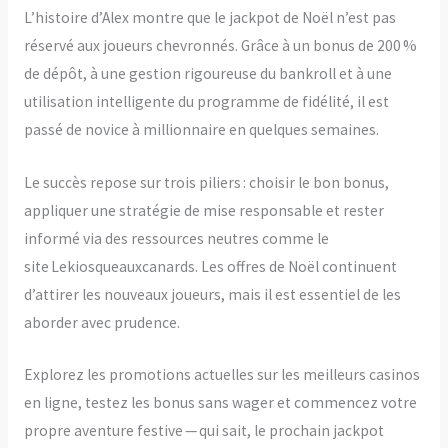
L’histoire d’Alex montre que le jackpot de Noël n’est pas
réservé aux joueurs chevronnés. Grâce à un bonus de 200 %
de dépôt, à une gestion rigoureuse du bankroll et à une
utilisation intelligente du programme de fidélité, il est
passé de novice à millionnaire en quelques semaines.
Le succès repose sur trois piliers : choisir le bon bonus,
appliquer une stratégie de mise responsable et rester
informé via des ressources neutres comme le
site Lekiosqueauxcanards. Les offres de Noël continuent
d’attirer les nouveaux joueurs, mais il est essentiel de les
aborder avec prudence.
Explorez les promotions actuelles sur les meilleurs casinos
en ligne, testez les bonus sans wager et commencez votre
propre aventure festive — qui sait, le prochain jackpot