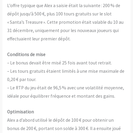
L’offre typique que Alex a saisie était la suivante : 200 % de
dépôt jusqu’à 500 €, plus 100 tours gratuits sur le slot
« Santa’s Treasure ». Cette promotion était valable du 10 au
31 décembre, uniquement pour les nouveaux joueurs qui
effectuaient leur premier dépôt.
Conditions de mise
– Le bonus devait être misé 25 fois avant tout retrait.
– Les tours gratuits étaient limités à une mise maximale de
0,20 € par tour.
– Le RTP du jeu était de 96,5 % avec une volatilité moyenne,
idéale pour équilibrer fréquence et montant des gains.
Optimisation
Alex a d’abord utilisé le dépôt de 100 € pour obtenir un
bonus de 200 €, portant son solde à 300 €. Il a ensuite joué