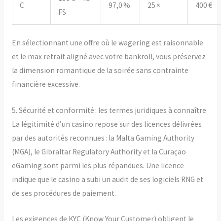
C
97,0 %
25 ×
400 €
FS
En sélectionnant une offre où le wagering est raisonnable
et le max retrait aligné avec votre bankroll, vous préservez
la dimension romantique de la soirée sans contrainte
financière excessive.
5. Sécurité et conformité : les termes juridiques à connaître
La légitimité d’un casino repose sur des licences délivrées
par des autorités reconnues : la Malta Gaming Authority
(MGA), le Gibraltar Regulatory Authority et la Curaçao
eGaming sont parmi les plus répandues. Une licence
indique que le casino a subi un audit de ses logiciels RNG et
de ses procédures de paiement.
Les exigences de KYC (Know Your Customer) obligent le