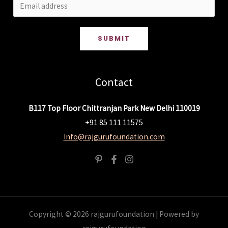
SUBMIT
Contact
B117 Top Floor Chittranjan Park New Delhi 110019
+91 85 111 11575
Info@rajgurufoundation.com
Copyright © 2026 rajgurufoundation | Powered by