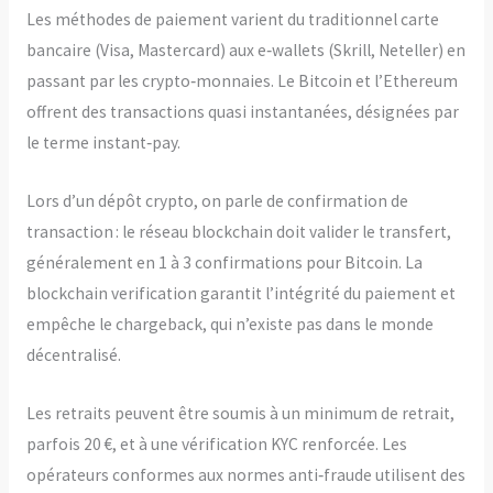
Les méthodes de paiement varient du traditionnel carte
bancaire (Visa, Mastercard) aux e‑wallets (Skrill, Neteller) en
passant par les crypto‑monnaies. Le Bitcoin et l’Ethereum
offrent des transactions quasi instantanées, désignées par
le terme instant‑pay.
Lors d’un dépôt crypto, on parle de confirmation de
transaction : le réseau blockchain doit valider le transfert,
généralement en 1 à 3 confirmations pour Bitcoin. La
blockchain verification garantit l’intégrité du paiement et
empêche le chargeback, qui n’existe pas dans le monde
décentralisé.
Les retraits peuvent être soumis à un minimum de retrait,
parfois 20 €, et à une vérification KYC renforcée. Les
opérateurs conformes aux normes anti‑fraude utilisent des