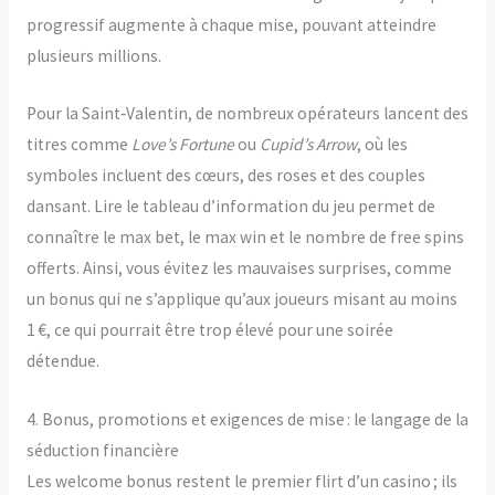
progressif augmente à chaque mise, pouvant atteindre
plusieurs millions.
Pour la Saint‑Valentin, de nombreux opérateurs lancent des
titres comme
Love’s Fortune
ou
Cupid’s Arrow
, où les
symboles incluent des cœurs, des roses et des couples
dansant. Lire le tableau d’information du jeu permet de
connaître le max bet, le max win et le nombre de free spins
offerts. Ainsi, vous évitez les mauvaises surprises, comme
un bonus qui ne s’applique qu’aux joueurs misant au moins
1 €, ce qui pourrait être trop élevé pour une soirée
détendue.
4. Bonus, promotions et exigences de mise : le langage de la
séduction financière
Les welcome bonus restent le premier flirt d’un casino ; ils