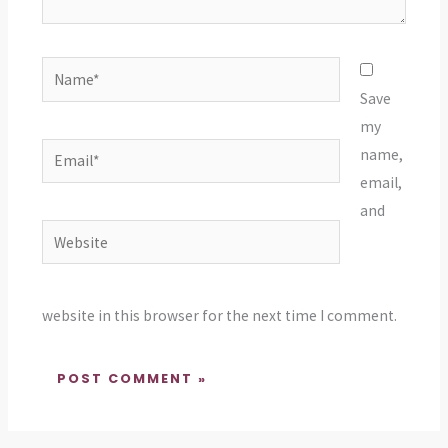
Name*
Save
my
Email*
name,
email,
and
Website
website in this browser for the next time I comment.