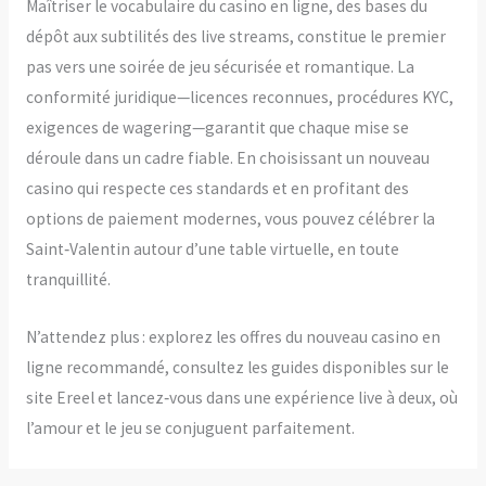
Maîtriser le vocabulaire du casino en ligne, des bases du
dépôt aux subtilités des live streams, constitue le premier
pas vers une soirée de jeu sécurisée et romantique. La
conformité juridique—licences reconnues, procédures KYC,
exigences de wagering—garantit que chaque mise se
déroule dans un cadre fiable. En choisissant un nouveau
casino qui respecte ces standards et en profitant des
options de paiement modernes, vous pouvez célébrer la
Saint‑Valentin autour d’une table virtuelle, en toute
tranquillité.
N’attendez plus : explorez les offres du nouveau casino en
ligne recommandé, consultez les guides disponibles sur le
site Ereel et lancez‑vous dans une expérience live à deux, où
l’amour et le jeu se conjuguent parfaitement.