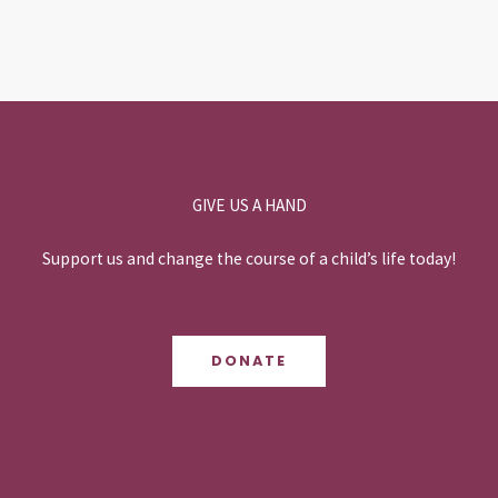
GIVE US A HAND
Support us and change the course of a child’s life today!
DONATE