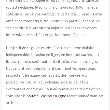
vibrations d’un croupier en direct. Imaginez une table de
roulette éclairée, le son d’une bille qui tourbillonne, et à
côté, un écran où vos deux cœurs battent à l’unisson. Cette
ambiance romantique trouve un écho particulier dans les
casinos virtuels, qui offrent aujourd’hui des expériences
immersives, sécurisées et parfaitement légales.
L’objectif de ce guide est de décortiquer le vocabulaire
indispensable du casino en ligne, en insistant sur les jeux
live qui reproduisent l’authenticité d’un vrai salon de jeu.
Nous montrerons également comment les opérateurs
respectent les exigences légales, des licences aux
procédures KYC, afin que chaque mise soit à la fois
excitante et conforme. Pour découvrir les dernières offres,
consultez le
nouveau casino en ligne
recommandé dans cet
article.