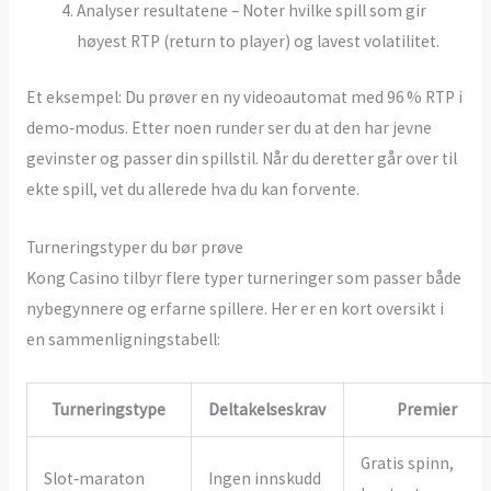
Analyser resultatene – Noter hvilke spill som gir
høyest RTP (return to player) og lavest volatilitet.
Et eksempel: Du prøver en ny videoautomat med 96 % RTP i
demo‑modus. Etter noen runder ser du at den har jevne
gevinster og passer din spillstil. Når du deretter går over til
ekte spill, vet du allerede hva du kan forvente.
Turneringstyper du bør prøve
Kong Casino tilbyr flere typer turneringer som passer både
nybegynnere og erfarne spillere. Her er en kort oversikt i
en sammenligningstabell:
Turneringstype
Deltakelseskrav
Premier
Gratis spinn,
Slot‑maraton
Ingen innskudd