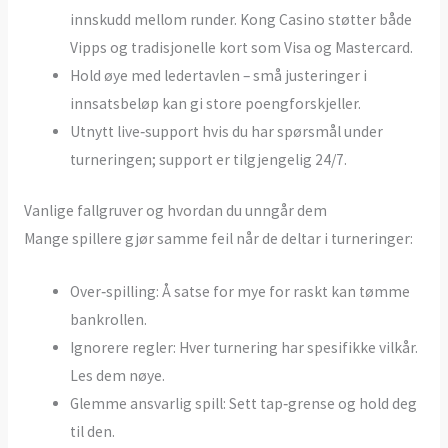
innskudd mellom runder. Kong Casino støtter både
Vipps og tradisjonelle kort som Visa og Mastercard.
Hold øye med ledertavlen – små justeringer i
innsatsbeløp kan gi store poengforskjeller.
Utnytt live‑support hvis du har spørsmål under
turneringen; support er tilgjengelig 24/7.
Vanlige fallgruver og hvordan du unngår dem
Mange spillere gjør samme feil når de deltar i turneringer:
Over‑spilling: Å satse for mye for raskt kan tømme
bankrollen.
Ignorere regler: Hver turnering har spesifikke vilkår.
Les dem nøye.
Glemme ansvarlig spill: Sett tap‑grense og hold deg
til den.