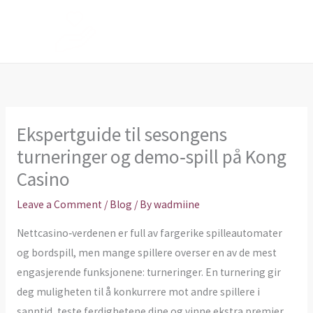
Skip
to
content
Ekspertguide til sesongens
turneringer og demo‑spill på Kong
Casino
Leave a Comment
/
Blog
/ By
wadmiine
Nettcasino‑verdenen er full av fargerike spilleautomater
og bordspill, men mange spillere overser en av de mest
engasjerende funksjonene: turneringer. En turnering gir
deg muligheten til å konkurrere mot andre spillere i
sanntid, teste ferdighetene dine og vinne ekstra premier