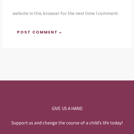
website in this browser for the next time I comment.
GIVE US A HAND
Support us and change the course of a child’s life today!