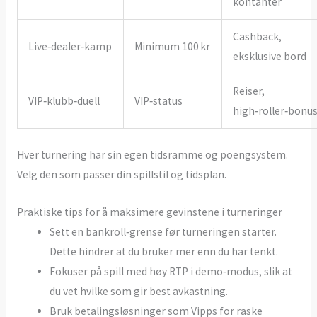
kontanter
Cashback,
Live‑dealer‑kamp
Minimum 100 kr
eksklusive bord
Reiser,
VIP‑klubb‑duell
VIP‑status
high‑roller‑bonu
Hver turnering har sin egen tidsramme og poengsystem.
Velg den som passer din spillstil og tidsplan.
Praktiske tips for å maksimere gevinstene i turneringer
Sett en bankroll‑grense før turneringen starter.
Dette hindrer at du bruker mer enn du har tenkt.
Fokuser på spill med høy RTP i demo‑modus, slik at
du vet hvilke som gir best avkastning.
Bruk betalingsløsninger som Vipps for raske