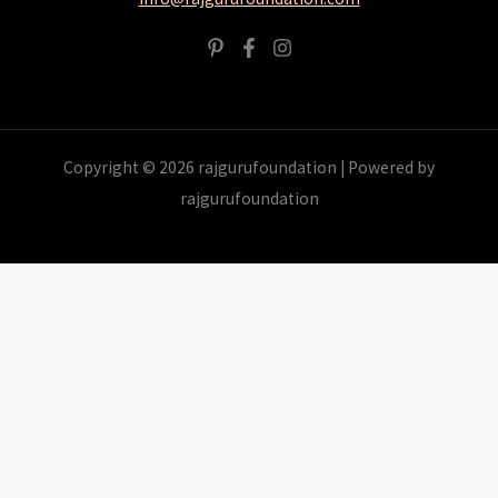
Copyright © 2026 rajgurufoundation | Powered by
rajgurufoundation