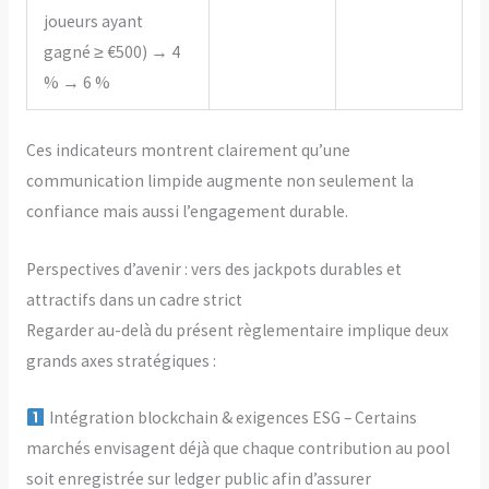
joueurs ayant
gagné ≥ €500) → 4
% → 6 %
Ces indicateurs montrent clairement qu’une
communication limpide augmente non seulement la
confiance mais aussi l’engagement durable.
Perspectives d’avenir : vers des jackpots durables et
attractifs dans un cadre strict
Regarder au-delà du présent règlementaire implique deux
grands axes stratégiques :
Intégration blockchain & exigences ESG – Certains
marchés envisagent déjà que chaque contribution au pool
soit enregistrée sur ledger public afin d’assurer