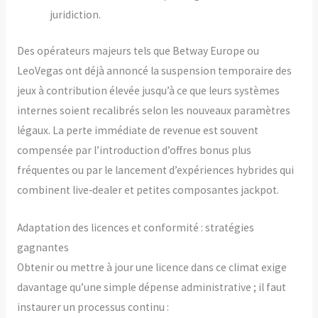
juridiction.
Des opérateurs majeurs tels que Betway Europe ou
LeoVegas ont déjà annoncé la suspension temporaire des
jeux à contribution élevée jusqu’à ce que leurs systèmes
internes soient recalibrés selon les nouveaux paramètres
légaux. La perte immédiate de revenue est souvent
compensée par l’introduction d’offres bonus plus
fréquentes ou par le lancement d’expériences hybrides qui
combinent live‑dealer et petites composantes jackpot.
Adaptation des licences et conformité : stratégies
gagnantes
Obtenir ou mettre à jour une licence dans ce climat exige
davantage qu’une simple dépense administrative ; il faut
instaurer un processus continu :