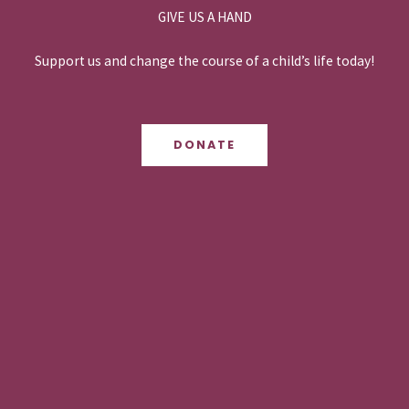
GIVE US A HAND
Support us and change the course of a child’s life today!
DONATE