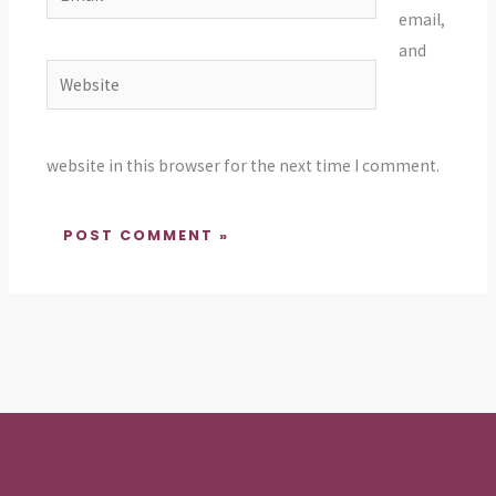
email,
and
Website
website in this browser for the next time I comment.