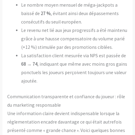
Le nombre moyen mensuel de méga‑jackpots a
baissé de
27 %
, évitant ainsi deux dépassements
consécutifs du seuil européen.
Le revenu net lié aux jeux progressifs a été maintenu
grâce à une hausse compensatoire du volume parié
(+12 %) stimulée par des promotions ciblées.
La satisfaction client mesurée via NPS est passée de
68 → 74
, indiquant que même avec moins gros gains
ponctuels les joueurs perçoivent toujours une valeur
ajoutée.
Communication transparente et confiance du joueur : rôle
du marketing responsable
Une information claire devient indispensable lorsque la
réglementation encadre davantage ce qui était autrefois
présenté comme « grande chance ». Voici quelques bonnes