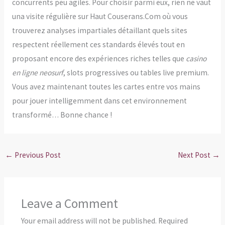
concurrents peu agiles. Pour choisir parmi eux, rien ne vaut
una visite régulière sur Haut Couserans.Com où vous
trouverez analyses impartiales détaillant quels sites
respectent réellement ces standards élevés tout en
proposant encore des expériences riches telles que
casino
en ligne neosurf
, slots progressives ou tables live premium.
Vous avez maintenant toutes les cartes entre vos mains
pour jouer intelligemment dans cet environnement
transformé… Bonne chance !
←
Previous Post
Next Post
→
Leave a Comment
Your email address will not be published.
Required