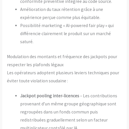
conformité préventive intégrée au code source.
Amélioration du taux rétention grâce à une
expérience perçue comme plus équitable.
Possibilité marketing « AI‑powered fair play » qui
différencie clairement le produit sur un marché
saturé.
Modulation des montants et fréquence des jackpots pour
respecter les plafonds légaux
Les opérateurs adoptent plusieurs leviers techniques pour
éviter toute violation soudaine :
Jackpot pooling inter‑licences
– Les contributions
provenant d’un même groupe géographique sont
regroupées dans un fonds commun puis
redistribuées graduellement selon un facteur
multiplicateur contrôlé par IA.