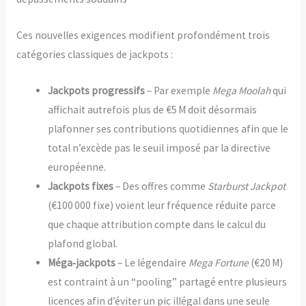
Ces nouvelles exigences modifient profondément trois
catégories classiques de jackpots :
Jackpots progressifs
– Par exemple
Mega Moolah
qui
affichait autrefois plus de €5 M doit désormais
plafonner ses contributions quotidiennes afin que le
total n’excède pas le seuil imposé par la directive
européenne.
Jackpots fixes
– Des offres comme
Starburst Jackpot
(€100 000 fixe) voient leur fréquence réduite parce
que chaque attribution compte dans le calcul du
plafond global.
Méga‑jackpots
– Le légendaire
Mega Fortune
(€20 M)
est contraint à un “pooling” partagé entre plusieurs
licences afin d’éviter un pic illégal dans une seule