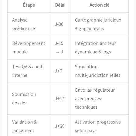
Étape
Délai
Action clé
Analyse
Cartographie juridique
J‑30
pré‑licence
+ gap analysis
Développement
J‑15
Intégration limiteur
module
→ J
dynamique & logs
Test QA & audit
Simulations
J+7
interne
multi‑juridictionnelles
Envoi au régulateur
Soumission
J+14
avec preuves
dossier
techniques
Validation &
Activation progressive
J+30
lancement
selon pays