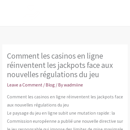
Skip
to
content
Comment les casinos en ligne
réinventent les jackpots face aux
nouvelles régulations du jeu
Leave a Comment
/
Blog
/ By
wadmiine
Comment les casinos en ligne réinventent les jackpots face
aux nouvelles régulations du jeu
Le paysage du jeu en ligne subit une mutation rapide : la
Commission européenne a publié une nouvelle directive sur
le jeu responsable qui impose des limites de mise maximale