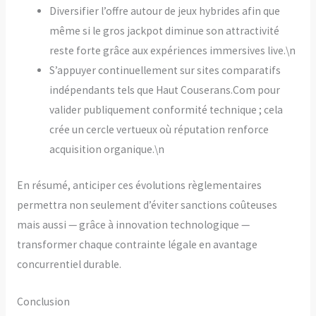
Diversifier l’offre autour de jeux hybrides afin que
même si le gros jackpot diminue son attractivité
reste forte grâce aux expériences immersives live.\n
S’appuyer continuellement sur sites comparatifs
indépendants tels que Haut Couserans.Com pour
valider publiquement conformité technique ; cela
crée un cercle vertueux où réputation renforce
acquisition organique.\n
En résumé, anticiper ces évolutions règlementaires
permettra non seulement d’éviter sanctions coûteuses
mais aussi — grâce à innovation technologique —
transformer chaque contrainte légale en avantage
concurrentiel durable.
Conclusion