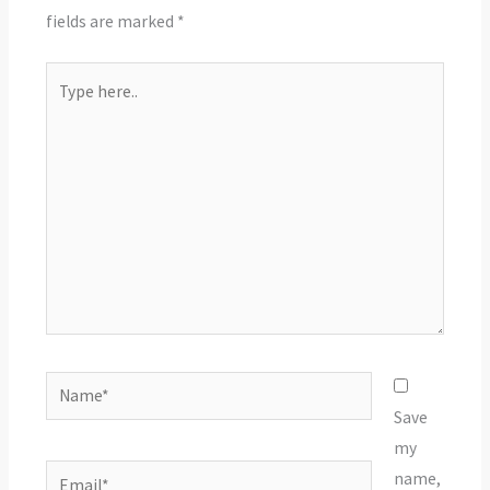
fields are marked
*
Type
here..
Name*
Save
my
Email*
name,