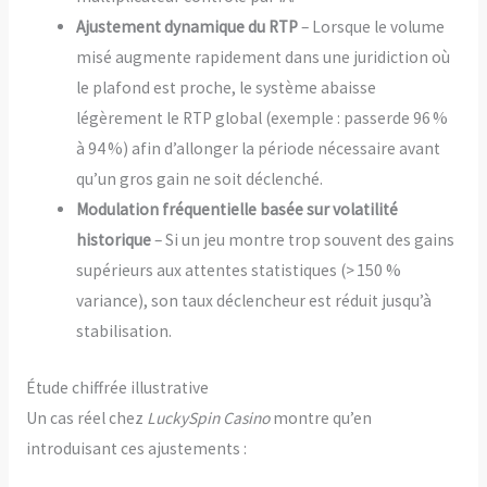
Ajustement dynamique du RTP
– Lorsque le volume
misé augmente rapidement dans une juridiction où
le plafond est proche, le système abaisse
légèrement le RTP global (exemple : passerde 96 %
à 94 %) afin d’allonger la période nécessaire avant
qu’un gros gain ne soit déclenché.
Modulation fréquentielle basée sur volatilité
historique
– Si un jeu montre trop souvent des gains
supérieurs aux attentes statistiques (> 150 %
variance), son taux déclencheur est réduit jusqu’à
stabilisation.
Étude chiffrée illustrative
Un cas réel chez
LuckySpin Casino
montre qu’en
introduisant ces ajustements :