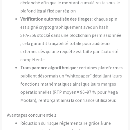
déclenché afin que le montant cumulé reste sous le
plafond légal fixé par région.
Vérification automatisée des tirages
: chaque spin
est signé cryptographiquement avec un hash
SHA‑256 stocké dans une blockchain permissionnée
; cela garantit traçabilité totale pour auditeurs
externes dès qu’une requête est faite par l’autorité
compétente.
Transparence algorithmique
: certaines plateformes
publient désormais un “whitepaper” détaillant leurs
fonctions mathématiques ainsi que leurs marges
opérationnelles (RTP moyen = 96–97 % pour Mega
Moolah), renforçant ainsi la confiance utilisateur.
Avantages concurrentiels
Réduction du risque réglementaire grâce à une