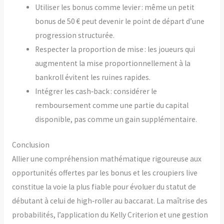
Utiliser les bonus comme levier : même un petit
bonus de 50 € peut devenir le point de départ d’une
progression structurée.
Respecter la proportion de mise : les joueurs qui
augmentent la mise proportionnellement à la
bankroll évitent les ruines rapides.
Intégrer les cash‑back : considérer le
remboursement comme une partie du capital
disponible, pas comme un gain supplémentaire.
Conclusion
Allier une compréhension mathématique rigoureuse aux
opportunités offertes par les bonus et les croupiers live
constitue la voie la plus fiable pour évoluer du statut de
débutant à celui de high‑roller au baccarat. La maîtrise des
probabilités, l’application du Kelly Criterion et une gestion