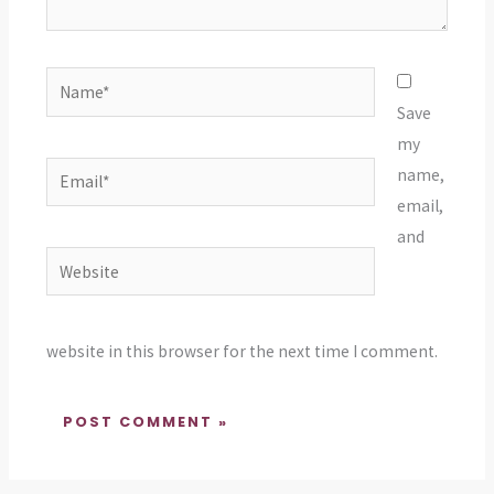
Name*
Save
my
Email*
name,
email,
and
Website
website in this browser for the next time I comment.