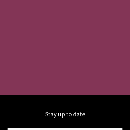
Stay up to date