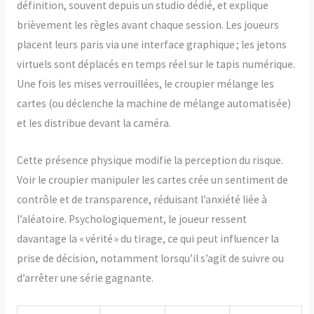
définition, souvent depuis un studio dédié, et explique
brièvement les règles avant chaque session. Les joueurs
placent leurs paris via une interface graphique ; les jetons
virtuels sont déplacés en temps réel sur le tapis numérique.
Une fois les mises verrouillées, le croupier mélange les
cartes (ou déclenche la machine de mélange automatisée)
et les distribue devant la caméra.
Cette présence physique modifie la perception du risque.
Voir le croupier manipuler les cartes crée un sentiment de
contrôle et de transparence, réduisant l’anxiété liée à
l’aléatoire. Psychologiquement, le joueur ressent
davantage la « vérité » du tirage, ce qui peut influencer la
prise de décision, notamment lorsqu’il s’agit de suivre ou
d’arrêter une série gagnante.