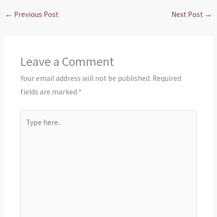
←
Previous Post
Next Post
→
Leave a Comment
Your email address will not be published.
Required
fields are marked
*
Type
here..