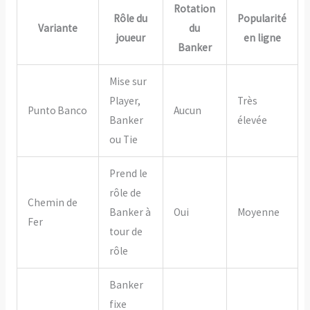
Rotation
Rôle du
Popularité
Variante
du
joueur
en ligne
Banker
Mise sur
Player,
Très
Punto Banco
Aucun
Banker
élevée
ou Tie
Prend le
rôle de
Chemin de
Banker à
Oui
Moyenne
Fer
tour de
rôle
Banker
fixe