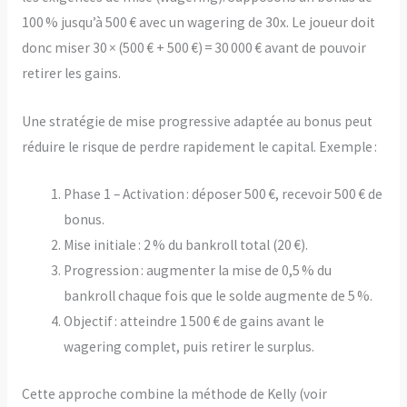
100 % jusqu’à 500 € avec un wagering de 30x. Le joueur doit
donc miser 30 × (500 € + 500 €) = 30 000 € avant de pouvoir
retirer les gains.
Une stratégie de mise progressive adaptée au bonus peut
réduire le risque de perdre rapidement le capital. Exemple :
Phase 1 – Activation : déposer 500 €, recevoir 500 € de
bonus.
Mise initiale : 2 % du bankroll total (20 €).
Progression : augmenter la mise de 0,5 % du
bankroll chaque fois que le solde augmente de 5 %.
Objectif : atteindre 1 500 € de gains avant le
wagering complet, puis retirer le surplus.
Cette approche combine la méthode de Kelly (voir