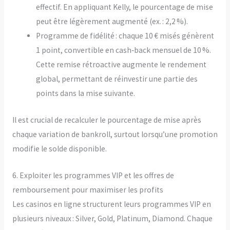
effectif. En appliquant Kelly, le pourcentage de mise
peut être légèrement augmenté (ex. : 2,2 %).
Programme de fidélité : chaque 10 € misés génèrent
1 point, convertible en cash‑back mensuel de 10 %.
Cette remise rétroactive augmente le rendement
global, permettant de réinvestir une partie des
points dans la mise suivante.
Il est crucial de recalculer le pourcentage de mise après
chaque variation de bankroll, surtout lorsqu’une promotion
modifie le solde disponible.
6. Exploiter les programmes VIP et les offres de
remboursement pour maximiser les profits
Les casinos en ligne structurent leurs programmes VIP en
plusieurs niveaux : Silver, Gold, Platinum, Diamond. Chaque