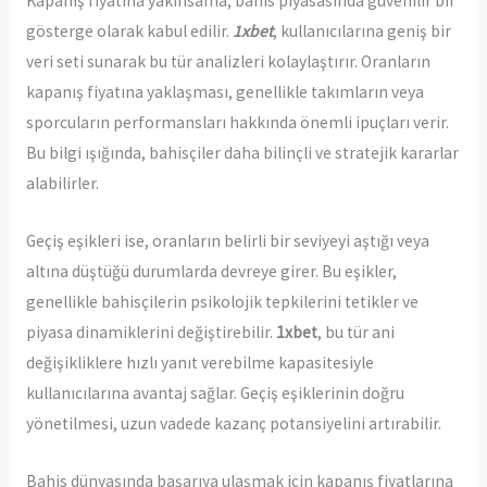
Kapanış fiyatına yakınsama, bahis piyasasında güvenilir bir
gösterge olarak kabul edilir.
1xbet
, kullanıcılarına geniş bir
veri seti sunarak bu tür analizleri kolaylaştırır. Oranların
kapanış fiyatına yaklaşması, genellikle takımların veya
sporcuların performansları hakkında önemli ipuçları verir.
Bu bilgi ışığında, bahisçiler daha bilinçli ve stratejik kararlar
alabilirler.
Geçiş eşikleri ise, oranların belirli bir seviyeyi aştığı veya
altına düştüğü durumlarda devreye girer. Bu eşikler,
genellikle bahisçilerin psikolojik tepkilerini tetikler ve
piyasa dinamiklerini değiştirebilir.
1xbet
, bu tür ani
değişikliklere hızlı yanıt verebilme kapasitesiyle
kullanıcılarına avantaj sağlar. Geçiş eşiklerinin doğru
yönetilmesi, uzun vadede kazanç potansiyelini artırabilir.
Bahis dünyasında başarıya ulaşmak için kapanış fiyatlarına