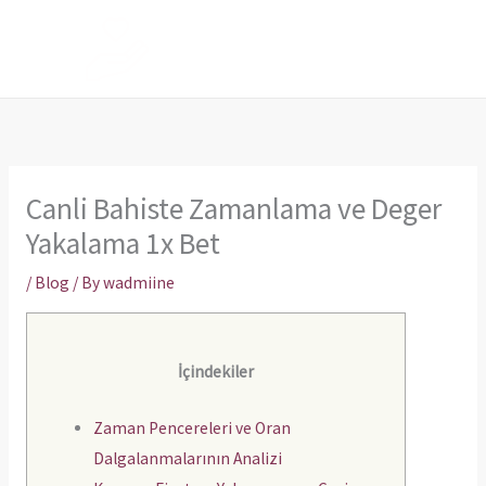
Skip
to
content
Canli Bahiste Zamanlama ve Deger
Yakalama 1x Bet
/
Blog
/ By
wadmiine
İçindekiler
Zaman Pencereleri ve Oran
Dalgalanmalarının Analizi