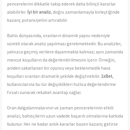
pencerelerini dikkatle takip ederek daha bilinçli kararlar
alabilirler.
İyi bir analiz
, doğru zamanlamayla birleştiğinde
kazanç potansiyelini artırabilir.
Bahis dünyasında, oranların dinamik yapısı nedeniyle
sürekli olarak analiz yapılması gerekmektedir. Bu analizler,
yalnızca geçmiş verilere dayanmakla kalmaz; aynı zamanda
mevcut koşulların da değerlendirilmesini içerir. Örneğin,
aniden sakatlanan bir oyuncu veya beklenmedik hava
koşulları oranları dramatik şekilde değiştirebilir.
1xBet
,
kullanıcılarına bu tür değişiklikleri hızlıca değerlendirme
fırsatı sunarak rekabet avantajı sağlar.
Oran dalgalanmalarının ve zaman pencerelerinin etkili
analizi, bahisçilerin uzun vadede başarılı olmalarına katkıda
bulunur. Her ne kadar anlık kararlar bazen kazanç getirse