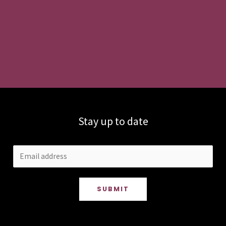
Stay up to date
SUBMIT