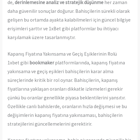
de,
derinlemesine analiz ve stratejik düşünme
her zaman
daha güvenilir sonuçlar doğurur. Bahisçilerin sürekli olarak
gelişen bu ortamda ayakta kalabilmeleri için güncel bilgiye
erişimleri şarttır ve 1xBet gibi platformlar bu ihtiyacı
karşılamak üzere tasarlanmıştır.
Kapanış Fiyatına Yakınsama ve Geçiş Eşiklerinin Rolü
1xbet gibi
bookmaker
platformlarında, kapanış fiyatına
yakınsama ve geçiş eşikleri bahisçilerin karar alma
süreçlerinde kritik bir rol oynar. Bahisçilerin, kapanış
fiyatlarına yaklaşan oranları dikkatle izlemeleri gerekir
çünkü bu oranlar genellikle piyasa beklentilerini yansıtır.
Özellikle canlı bahislerde, oranların hızla değişmesi ve bu
değişimlerin kapanış fiyatına yakınsaması, bahisçilerin
stratejilerini güncellemelerini gerektirir.