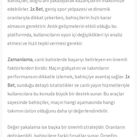
Bahisçiler, doğru anı yakalayarak kazançlarını maksimize
edebilirler.
1x Bet
, geniş spor yelpazesi ve dinamik
oranlarıyla dikkat çekerken, bahisçilerin hızlı karar
almasını gerektirir. Anlık gelişmelerin etkili olduğu bu
platformda, kullanıcıların oyun içi değişiklikleri iyi analiz
etmesi ve hızlı tepki vermesi gerekir.
Zamanlama
, canlı bahislerde başarıyı belirleyen en önemli
faktörlerden biridir. Maçın gidişatını ve takımların
performansını dikkatle izlemek, bahisçiye avantaj sağlar.
1x
Bet
, sunduğu detaylı istatistikler ve canlı yayın hizmetleriyle
kullanıcılara bu konuda büyük bir destek sunar. Bu araçlar
sayesinde bahisçiler, maçın hangi aşamasında hangi
takımın üstün olduğunu daha iyi değerlendirebilir.
Değer yakalama ise başka bir önemli stratejidir. Oranların
değişkenliği, bahisçilere farklı fırsatlar sunar. Örneğin,