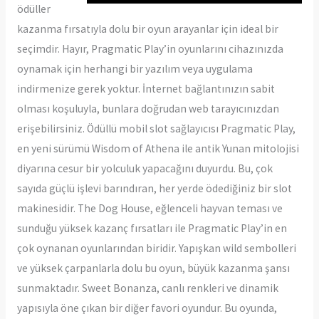
ödüller
kazanma fırsatıyla dolu bir oyun arayanlar için ideal bir
seçimdir. Hayır, Pragmatic Play’in oyunlarını cihazınızda
oynamak için herhangi bir yazılım veya uygulama
indirmenize gerek yoktur. İnternet bağlantınızın sabit
olması koşuluyla, bunlara doğrudan web tarayıcınızdan
erişebilirsiniz. Ödüllü mobil slot sağlayıcısı Pragmatic Play,
en yeni sürümü Wisdom of Athena ile antik Yunan mitolojisi
diyarına cesur bir yolculuk yapacağını duyurdu. Bu, çok
sayıda güçlü işlevi barındıran, her yerde ödediğiniz bir slot
makinesidir. The Dog House, eğlenceli hayvan teması ve
sunduğu yüksek kazanç fırsatları ile Pragmatic Play’in en
çok oynanan oyunlarından biridir. Yapışkan wild sembolleri
ve yüksek çarpanlarla dolu bu oyun, büyük kazanma şansı
sunmaktadır. Sweet Bonanza, canlı renkleri ve dinamik
yapısıyla öne çıkan bir diğer favori oyundur. Bu oyunda,