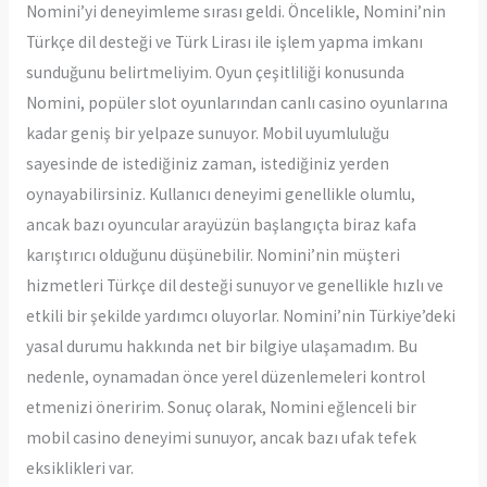
Nomini’yi deneyimleme sırası geldi. Öncelikle, Nomini’nin
Türkçe dil desteği ve Türk Lirası ile işlem yapma imkanı
sunduğunu belirtmeliyim. Oyun çeşitliliği konusunda
Nomini, popüler slot oyunlarından canlı casino oyunlarına
kadar geniş bir yelpaze sunuyor. Mobil uyumluluğu
sayesinde de istediğiniz zaman, istediğiniz yerden
oynayabilirsiniz. Kullanıcı deneyimi genellikle olumlu,
ancak bazı oyuncular arayüzün başlangıçta biraz kafa
karıştırıcı olduğunu düşünebilir. Nomini’nin müşteri
hizmetleri Türkçe dil desteği sunuyor ve genellikle hızlı ve
etkili bir şekilde yardımcı oluyorlar. Nomini’nin Türkiye’deki
yasal durumu hakkında net bir bilgiye ulaşamadım. Bu
nedenle, oynamadan önce yerel düzenlemeleri kontrol
etmenizi öneririm. Sonuç olarak, Nomini eğlenceli bir
mobil casino deneyimi sunuyor, ancak bazı ufak tefek
eksiklikleri var.