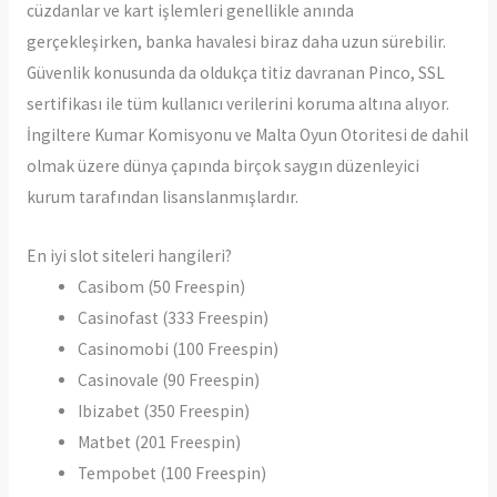
cüzdanlar ve kart işlemleri genellikle anında
gerçekleşirken, banka havalesi biraz daha uzun sürebilir.
Güvenlik konusunda da oldukça titiz davranan Pinсo, SSL
sertifikası ile tüm kullanıcı verilerini koruma altına alıyor.
İngiltere Kumar Komisyonu ve Malta Oyun Otoritesi de dahil
olmak üzere dünya çapında birçok saygın düzenleyici
kurum tarafından lisanslanmışlardır.
En iyi slot siteleri hangileri?
Casibom (50 Freespin)
Casinofast (333 Freespin)
Casinomobi (100 Freespin)
Casinovale (90 Freespin)
Ibizabet (350 Freespin)
Matbet (201 Freespin)
Tempobet (100 Freespin)