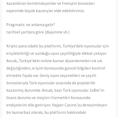
kazandıran kombinasyonlar ve freespin bonusları
sayesinde büyük kazançlar elde edebilirsiniz.
Pragmatic ne anlama gelir?
tarihsel şartlara göre (düşünme vb.)
Kripto para odaklı bu platform, Türkiye’deki oyuncular için
erişilebilirliği ve sunduğu oyun çeşitliliğiyle dikkat çekiyor.
Ancak, Türkiye’deki online kumar düzenlemeleri sık sık
değiştiğinden, erişim konusunda güncel bilgileri kontrol
etmekte fayda var. Geniş oyun seçenekleri ve çeşitli
bonuslarıyla Türk oyuncular arasında da popülerlik
kazanmış durumda. Ancak, bazı Türk oyuncular 1xBet’in
lisans durumu ve müşteri hizmetleri konusunda
endişelerini dile getiriyor. Hajper Casino’yu deneyimleyen
bir kumarbaz olarak, bu platform hakkındaki