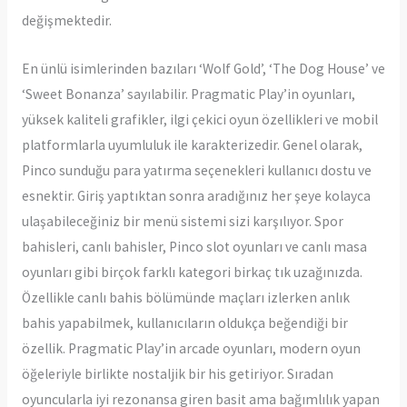
değişmektedir.
En ünlü isimlerinden bazıları ‘Wolf Gold’, ‘The Dog House’ ve
‘Sweet Bonanza’ sayılabilir. Pragmatic Play’in oyunları,
yüksek kaliteli grafikler, ilgi çekici oyun özellikleri ve mobil
platformlarla uyumluluk ile karakterizedir. Genel olarak,
Pinсo sunduğu para yatırma seçenekleri kullanıcı dostu ve
esnektir. Giriş yaptıktan sonra aradığınız her şeye kolayca
ulaşabileceğiniz bir menü sistemi sizi karşılıyor. Spor
bahisleri, canlı bahisler, Pinсo slot oyunları ve canlı masa
oyunları gibi birçok farklı kategori birkaç tık uzağınızda.
Özellikle canlı bahis bölümünde maçları izlerken anlık
bahis yapabilmek, kullanıcıların oldukça beğendiği bir
özellik. Pragmatic Play’in arcade oyunları, modern oyun
öğeleriyle birlikte nostaljik bir his getiriyor. Sıradan
oyuncularla iyi rezonansa giren basit ama bağımlılık yapan