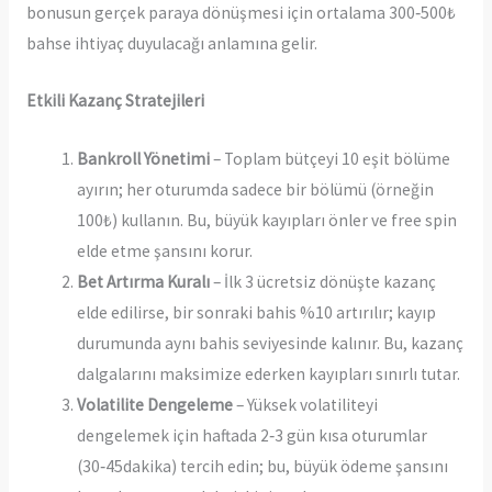
bonusun gerçek paraya dönüşmesi için ortalama 300‑500₺
bahse ihtiyaç duyulacağı anlamına gelir.
Etkili Kazanç Stratejileri
Bankroll Yönetimi
– Toplam bütçeyi 10 eşit bölüme
ayırın; her oturumda sadece bir bölümü (örneğin
100₺) kullanın. Bu, büyük kayıpları önler ve free spin
elde etme şansını korur.
Bet Artırma Kuralı
– İlk 3 ücretsiz dönüşte kazanç
elde edilirse, bir sonraki bahis %10 artırılır; kayıp
durumunda aynı bahis seviyesinde kalınır. Bu, kazanç
dalgalarını maksimize ederken kayıpları sınırlı tutar.
Volatilite Dengeleme
– Yüksek volatiliteyi
dengelemek için haftada 2‑3 gün kısa oturumlar
(30‑45dakika) tercih edin; bu, büyük ödeme şansını