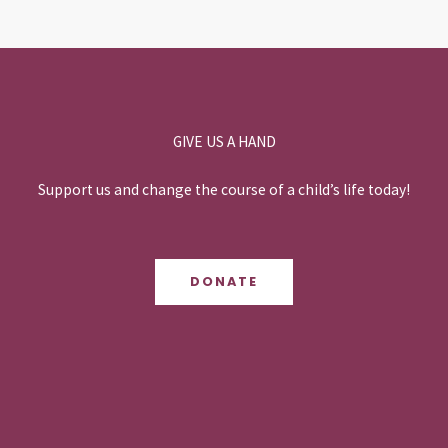
GIVE US A HAND
Support us and change the course of a child’s life today!
DONATE