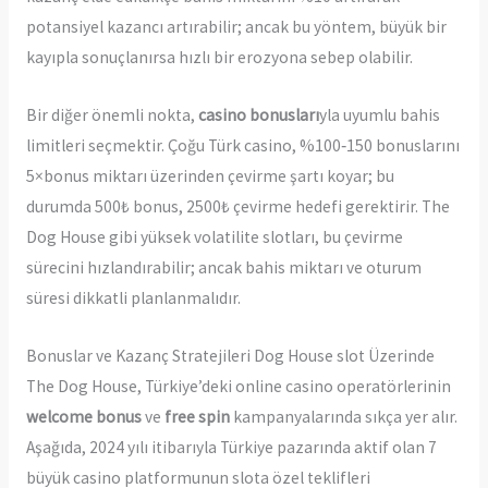
potansiyel kazancı artırabilir; ancak bu yöntem, büyük bir
kayıpla sonuçlanırsa hızlı bir erozyona sebep olabilir.
Bir diğer önemli nokta,
casino bonusları
yla uyumlu bahis
limitleri seçmektir. Çoğu Türk casino, %100‑150 bonuslarını
5×bonus miktarı üzerinden çevirme şartı koyar; bu
durumda 500₺ bonus, 2500₺ çevirme hedefi gerektirir. The
Dog House gibi yüksek volatilite slotları, bu çevirme
sürecini hızlandırabilir; ancak bahis miktarı ve oturum
süresi dikkatli planlanmalıdır.
Bonuslar ve Kazanç Stratejileri Dog House slot Üzerinde
The Dog House, Türkiye’deki online casino operatörlerinin
welcome bonus
ve
free spin
kampanyalarında sıkça yer alır.
Aşağıda, 2024 yılı itibarıyla Türkiye pazarında aktif olan 7
büyük casino platformunun slota özel teklifleri