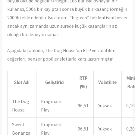
büyük ölçüde bağlıdır. Örneğin, 10₺ bahisle oynayan bir
kullanıcı, 500₺ bir kayıptan sonra büyük bir kazanç (örneğin
2000₺) elde edebilir. Bu durum, “big‑win” beklentisini besler
ancak aynı zamanda uzun sürede küçük kazançların az
olduğu bir deneyim sunar.
Aşağıdaki tabloda, The Dog House’un RTP ve volatilite
değerleri, benzer popüler slotlarla karşılaştırılmıştır:
RTP
Min
Slot Adı
Geliştirici
Volatilite
(%)
Bah
The Dog
Pragmatic
96,51
Yüksek
0,10
House
Play
Sweet
Pragmatic
96,51
Yüksek
0,20
Bonanza
Play