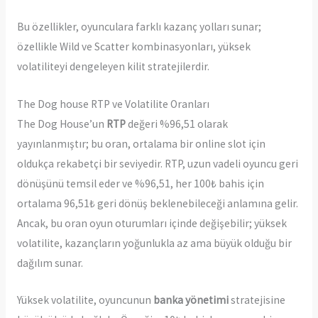
Bu özellikler, oyunculara farklı kazanç yolları sunar;
özellikle Wild ve Scatter kombinasyonları, yüksek
volatiliteyi dengeleyen kilit stratejilerdir.
The Dog house RTP ve Volatilite Oranları
The Dog House’un
RTP
değeri %96,51 olarak
yayınlanmıştır; bu oran, ortalama bir online slot için
oldukça rekabetçi bir seviyedir. RTP, uzun vadeli oyuncu geri
dönüşünü temsil eder ve %96,51, her 100₺ bahis için
ortalama 96,51₺ geri dönüş beklenebileceği anlamına gelir.
Ancak, bu oran oyun oturumları içinde değişebilir; yüksek
volatilite, kazançların yoğunlukla az ama büyük olduğu bir
dağılım sunar.
Yüksek volatilite, oyuncunun
banka yönetimi
stratejisine