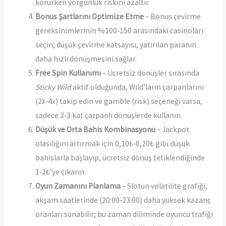
korurken yorgunluk riskini azaltır.
Bonus Şartlarını Optimize Etme
– Bonus çevirme
gereksinimlerinin %100‑150 arasındaki casinoları
seçin; düşük çevirme katsayısı, yatırılan paranın
daha hızlı dönüşmesini sağlar.
Free Spin Kullanımı
– Ücretsiz dönüşler sırasında
Sticky Wild
aktif olduğunda, Wild’ların çarpanlarını
(2x‑4x) takip edin ve gamble (risk) seçeneği varsa,
sadece 2‑3 kat çarpanlı dönüşlerde kullanın.
Düşük ve Orta Bahis Kombinasyonu
– Jackpot
olasılığını artırmak için 0,10₺‑0,20₺ gibi düşük
bahislarla başlayıp, ücretsiz dönüş tetiklendiğinde
1‑2₺’ye çıkarın.
Oyun Zamanını Planlama
– Slotun volatilite grafiği,
akşam saatlerinde (20:00‑23:00) daha yüksek kazanç
oranları sunabilir; bu zaman diliminde oyuncu trafiği