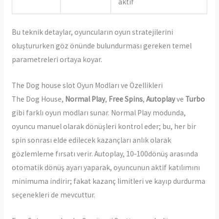
aktif
Bu teknik detaylar, oyuncuların oyun stratejilerini
oluştururken göz önünde bulundurması gereken temel
parametreleri ortaya koyar.
The Dog house slot Oyun Modları ve Özellikleri
The Dog House,
Normal Play
,
Free Spins
,
Autoplay
ve
Turbo
gibi farklı oyun modları sunar. Normal Play modunda,
oyuncu manuel olarak dönüşleri kontrol eder; bu, her bir
spin sonrası elde edilecek kazançları anlık olarak
gözlemleme fırsatı verir. Autoplay, 10‑100dönüş arasında
otomatik dönüş ayarı yaparak, oyuncunun aktif katılımını
minimuma indirir; fakat kazanç limitleri ve kayıp durdurma
seçenekleri de mevcuttur.