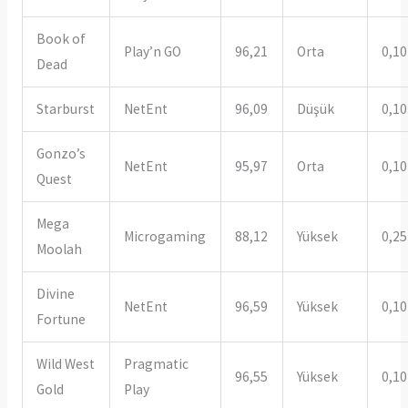
Book of
Play’n GO
96,21
Orta
0,10
Dead
Starburst
NetEnt
96,09
Düşük
0,10
Gonzo’s
NetEnt
95,97
Orta
0,10
Quest
Mega
Microgaming
88,12
Yüksek
0,25
Moolah
Divine
NetEnt
96,59
Yüksek
0,10
Fortune
Wild West
Pragmatic
96,55
Yüksek
0,10
Gold
Play