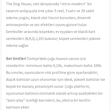
The Dog House, slot dünyasında “retro‑modern” bir
tasarım anlayışıyla öne çıkar. 5 reel, 3 satır ve 20 sabit
ödeme çizgisi, klasik slot hissini korurken, dinamik
animasyonlar ve ses efektleri oyunu güncel tutar.
Semboller arasında köpekler, ev eşyaları ve klasik kart
sembolleri (A,K,Q,J,10) bulunur; köpek sembolleri yüksek
ödeme sağlar.
Bet limitleri
Türkiye’deki çoğu lisanslı casino için
standarttır: minimum bahis 0,10₺, maksimum bahis 100₺.
Bu sınırlar, oyuncuların risk profiline göre ayarlanabilir;
düşük bahislar uzun oturumlar için ideal, yüksek bahislar ise
büyük bir kazanç potansiyeli sunar. Çoğu platform,
oyuncunun bahisini otomatik olarak artırıp azaltabilen bir
“auto‑play” özelliği barındırır; bu, ekstra bir konfor
katmanı ekler.