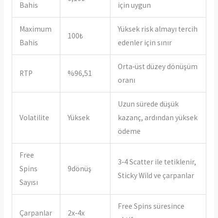
Bahis
için uygun
Maximum
Yüksek risk almayı tercih
100₺
Bahis
edenler için sınır
Orta‑üst düzey dönüşüm
RTP
%96,51
oranı
Uzun sürede düşük
Volatilite
Yüksek
kazanç, ardından yüksek
ödeme
Free
3‑4 Scatter ile tetiklenir,
Spins
9dönüş
Sticky Wild ve çarpanlar
Sayısı
Free Spins süresince
Çarpanlar
2x‑4x