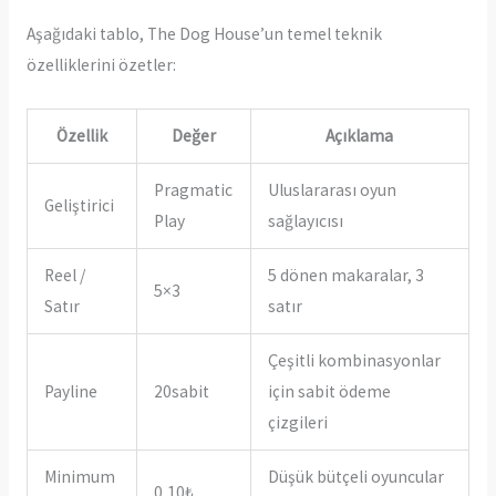
Aşağıdaki tablo, The Dog House’un temel teknik
özelliklerini özetler:
Özellik
Değer
Açıklama
Pragmatic
Uluslararası oyun
Geliştirici
Play
sağlayıcısı
Reel /
5 dönen makaralar, 3
5×3
Satır
satır
Çeşitli kombinasyonlar
Payline
20sabit
için sabit ödeme
çizgileri
Minimum
Düşük bütçeli oyuncular
0,10₺