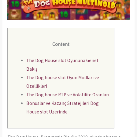
Content
The Dog House slot Oyununa Genel
Bakış
The Dog house slot Oyun Modları ve
Özellikleri
The Dog house RTP ve Volatilite Oranları
Bonuslar ve Kazanç Stratejileri Dog
House slot Üzerinde