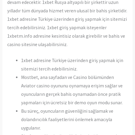
devam edecektir. 1xbet Rusya altyapılı bir şirkettir uzun
yılladır tüm dünyada hizmet veren ulusal bir bahis şirketidir.
1xbet adresine Türkiye üzerinden giriş yapmak için sitemizi
tercih edebilirsiniz. 1xbet giriş yapmak isteyenler
1xbetm.info adresine kesintisiz olarak girebilir ve bahis ve
casino sitesine ulaşabilirsiniz.
1xbet adresine Türkiye üzerinden giriş yapmak için
sitemizi tercih edebilirsiniz.
Mostbet, ana sayfadan ve Casino bölümünden
Aviator casino oyununu oynamaya erişim sağlar ve
oyuncuların gerçek bahis oynamadan önce pratik
yapmaları için ücretsiz bir demo oyun modu sunar.
Bu süreç, oyuncuların güvenliğini sağlamak ve
dolandırıcılık faaliyetlerini önlemek amacıyla
uygulanır.