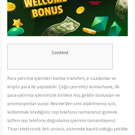
Content
Para yatırma işlemleri banka transferi, e-cüzdanlar ve
kripto para ile yapılabilir. Çoğu çevrimiçi kumarhane, ilk
para yatırma işleminizle birlikte hoş geldin bonusları ve
promosyonlar sunar. Nesine’den sms alabilmeniz için,
kullanmak istediğiniz cep telefonu numaranızı girerek
lütfen cep telefonu doğrulama işlemini tamamlayınız.
Ticari elektronik ileti izniniz, sistemde kayıtlı olduğu şekilde