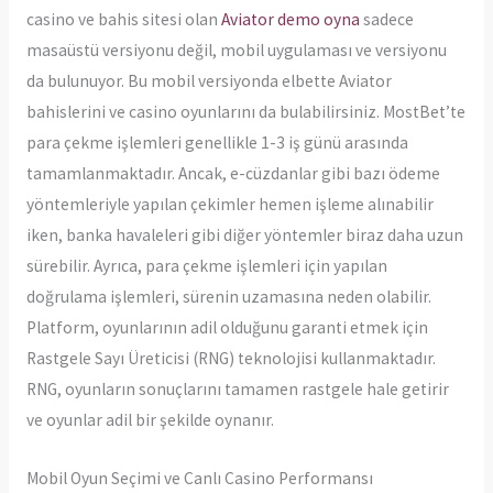
casino ve bahis sitesi olan
Aviator demo oyna
sadece
masaüstü versiyonu değil, mobil uygulaması ve versiyonu
da bulunuyor. Bu mobil versiyonda elbette Aviator
bahislerini ve casino oyunlarını da bulabilirsiniz. MostBet’te
para çekme işlemleri genellikle 1-3 iş günü arasında
tamamlanmaktadır. Ancak, e-cüzdanlar gibi bazı ödeme
yöntemleriyle yapılan çekimler hemen işleme alınabilir
iken, banka havaleleri gibi diğer yöntemler biraz daha uzun
sürebilir. Ayrıca, para çekme işlemleri için yapılan
doğrulama işlemleri, sürenin uzamasına neden olabilir.
Platform, oyunlarının adil olduğunu garanti etmek için
Rastgele Sayı Üreticisi (RNG) teknolojisi kullanmaktadır.
RNG, oyunların sonuçlarını tamamen rastgele hale getirir
ve oyunlar adil bir şekilde oynanır.
Mobil Oyun Seçimi ve Canlı Casino Performansı