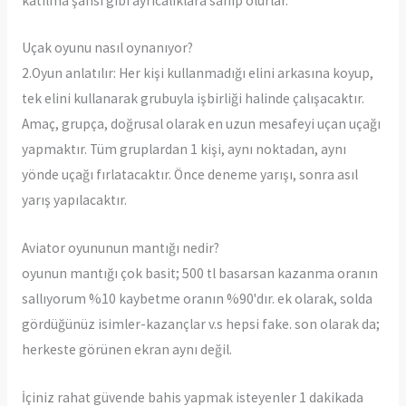
katılma şansı gibi ayrıcalıklara sahip olurlar.
Uçak oyunu nasıl oynanıyor?
2.Oyun anlatılır: Her kişi kullanmadığı elini arkasına koyup,
tek elini kullanarak grubuyla işbirliği halinde çalışacaktır.
Amaç, grupça, doğrusal olarak en uzun mesafeyi uçan uçağı
yapmaktır. Tüm gruplardan 1 kişi, aynı noktadan, aynı
yönde uçağı fırlatacaktır. Önce deneme yarışı, sonra asıl
yarış yapılacaktır.
Aviator oyununun mantığı nedir?
oyunun mantığı çok basit; 500 tl basarsan kazanma oranın
sallıyorum %10 kaybetme oranın %90'dır. ek olarak, solda
gördüğünüz isimler-kazançlar v.s hepsi fake. son olarak da;
herkeste görünen ekran aynı değil.
İçiniz rahat güvende bahis yapmak isteyenler 1 dakikada