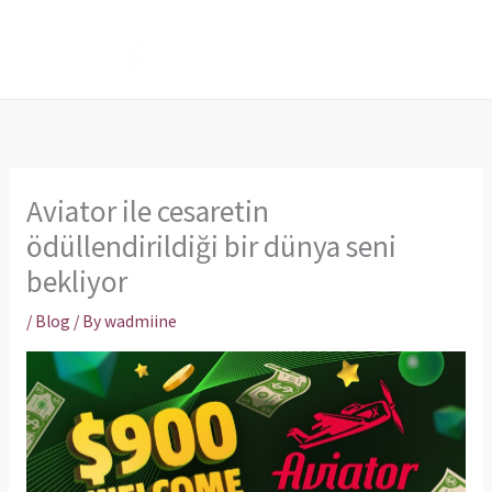
Skip
to
content
Aviator ile cesaretin
ödüllendirildiği bir dünya seni
bekliyor
/
Blog
/ By
wadmiine