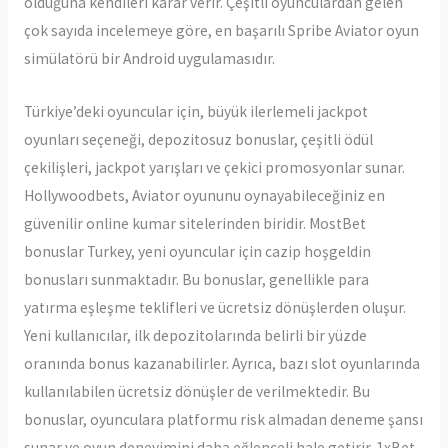
olduğuna kendileri karar verir. Çeşitli oyunculardan gelen
çok sayıda incelemeye göre, en başarılı Spribe Aviator oyun
simülatörü bir Android uygulamasıdır.
Türkiye’deki oyuncular için, büyük ilerlemeli jackpot
oyunları seçeneği, depozitosuz bonuslar, çeşitli ödül
çekilişleri, jackpot yarışları ve çekici promosyonlar sunar.
Hollywoodbets, Aviator oyununu oynayabileceğiniz en
güvenilir online kumar sitelerinden biridir. MostBet
bonuslar Turkey, yeni oyuncular için cazip hoşgeldin
bonusları sunmaktadır. Bu bonuslar, genellikle para
yatırma eşleşme teklifleri ve ücretsiz dönüşlerden oluşur.
Yeni kullanıcılar, ilk depozitolarında belirli bir yüzde
oranında bonus kazanabilirler. Ayrıca, bazı slot oyunlarında
kullanılabilen ücretsiz dönüşler de verilmektedir. Bu
bonuslar, oyunculara platformu risk almadan deneme şansı
sunar ve oyun deneyimini daha eğlenceli hale getirir. 1xBet