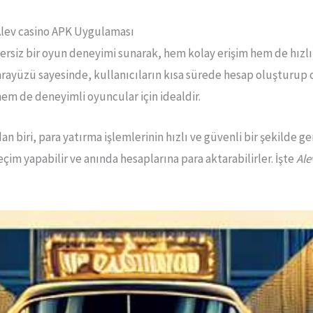
n Alev casino APK Uygulaması
zersiz bir oyun deneyimi sunarak, hem kolay erişim hem de hızl
 arayüzü sayesinde, kullanıcıların kısa sürede hesap oluşturup 
em de deneyimli oyuncular için idealdir.
biri, para yatırma işlemlerinin hızlı ve güvenli bir şekilde ger
im yapabilir ve anında hesaplarına para aktarabilirler. İşte
Ale