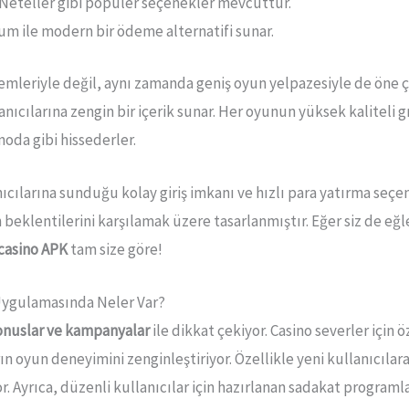
e Neteller gibi popüler seçenekler mevcuttur.
um ile modern bir ödeme alternatifi sunar.
mleriyle değil, aynı zamanda geniş oyun yelpazesiyle de öne çı
nıcılarına zengin bir içerik sunar. Her oyunun yüksek kaliteli gr
noda gibi hissederler.
nıcılarına sunduğu kolay giriş imkanı ve hızlı para yatırma seçen
klentilerini karşılamak üzere tasarlanmıştır. Eğer siz de eğl
 casino APK
tam size göre!
Uygulamasında Neler Var?
onuslar ve kampanyalar
ile dikkat çekiyor. Casino severler için
rın oyun deneyimini zenginleştiriyor. Özellikle yeni kullanıcıla
r. Ayrıca, düzenli kullanıcılar için hazırlanan sadakat programl