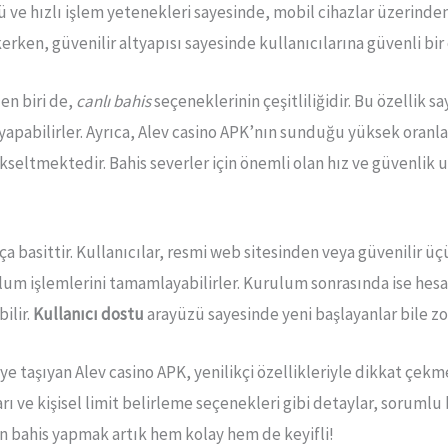
ve hızlı işlem yetenekleri sayesinde, mobil cihazlar üzerinden 
erken, güvenilir altyapısı sayesinde kullanıcılarına güvenli bi
en biri de,
canlı bahis
seçeneklerinin çeşitliliğidir. Bu özellik s
s yapabilirler. Ayrıca, Alev casino APK’nın sunduğu yüksek oranla
ükseltmektedir. Bahis severler için önemli olan hız ve güvenli
 basittir. Kullanıcılar, resmi web sitesinden veya güvenilir ü
lum işlemlerini tamamlayabilirler. Kurulum sonrasında ise hes
ilir.
Kullanıcı dostu
arayüzü sayesinde yeni başlayanlar bile z
ye taşıyan Alev casino APK, yenilikçi özellikleriyle dikkat çekme
ları ve kişisel limit belirleme seçenekleri gibi detaylar, soruml
an bahis yapmak artık hem kolay hem de keyifli!