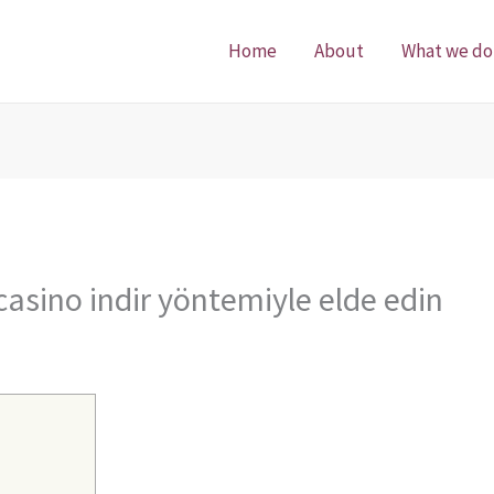
Home
About
What we do
 casino indir yöntemiyle elde edin