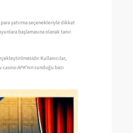
ı para yatırma seçenekleriyle dikkat
oyunlara başlamasına olanak tanır.
çekleştirilmesidir. Kullanıcılar,
v casino APK
‘nın sunduğu bazı