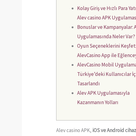
Kolay Giriş ve Hızlı Para Yat
Alev casino APK Uygulamas
Bonuslar ve Kampanyalar: 
Uygulamasında Neler Var?
Oyun Seçeneklerini Keşfet
AlevCasino App ile Eğlence
AlevCasino Mobil Uygulam
Türkiye’deki Kullanıcılar İç
Tasarlandı
Alev APK Uygulamasıyla
Kazanmanın Yolları
Alev casino APK,
iOS ve Android cihaz