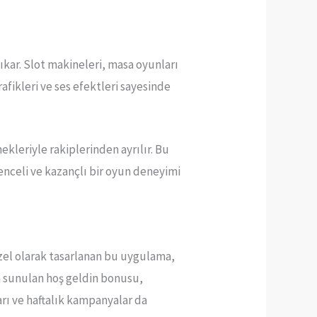
kar. Slot makineleri, masa oyunları
afikleri ve ses efektleri sayesinde
ekleriyle rakiplerinden ayrılır. Bu
enceli ve kazançlı bir oyun deneyimi
 özel olarak tasarlanan bu uygulama,
ra sunulan hoş geldin bonusu,
arı ve haftalık kampanyalar da