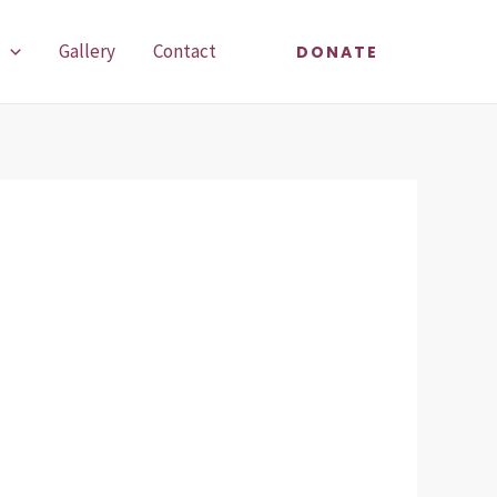
Gallery
Contact
DONATE