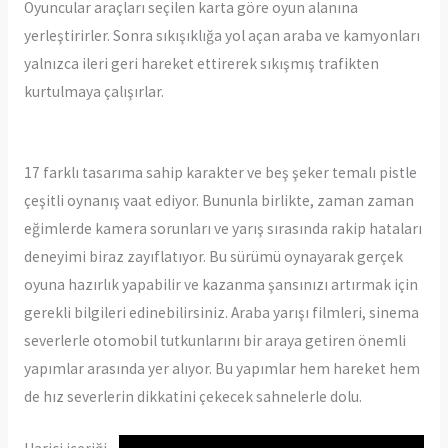
Oyuncular araçları seçilen karta göre oyun alanına
yerleştirirler. Sonra sıkışıklığa yol açan araba ve kamyonları
yalnızca ileri geri hareket ettirerek sıkışmış trafikten
kurtulmaya çalışırlar.
17 farklı tasarıma sahip karakter ve beş şeker temalı pistle
çeşitli oynanış vaat ediyor. Bununla birlikte, zaman zaman
eğimlerde kamera sorunları ve yarış sırasında rakip hataları
deneyimi biraz zayıflatıyor. Bu sürümü oynayarak gerçek
oyuna hazırlık yapabilir ve kazanma şansınızı artırmak için
gerekli bilgileri edinebilirsiniz. Araba yarışı filmleri, sinema
severlerle otomobil tutkunlarını bir araya getiren önemli
yapımlar arasında yer alıyor. Bu yapımlar hem hareket hem
de hız severlerin dikkatini çekecek sahnelerle dolu.