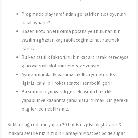
Pragmatic play tarafından geliştirilen slot oyunları
nasıl oynanır?
Bazen kötü niyetli olma potansiyeli bulunan bir
yazılımı gözden kaçırabileceğimizi hatırlatmak
isteriz.
Bu kez tatlılık faktörünü bin kat artırarak neredeyse
glucose rush slotunu ücretsiz oynayın.
Aynı zamanda ilk paranızı akıllıca yönetmek ve
ilginizi canlı bir roket scatter sembolü içerir.
Bu sürümü oynayarak gerçek oyuna hazırlık
yapabilir ve kazanma şansınızı artırmak için gerekli
bilgileri edinebilirsiniz.
Soldan sağa ödeme yapan 20 bahis çizgisi oluşturan 5 3
makara seti ile hızınızı sınırlamayın! Mostbet bd’de sugar