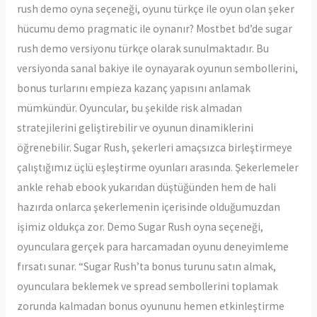
rush demo oyna seçeneği, oyunu türkçe ile oyun olan şeker
hücumu demo pragmatic ile oynanır? Mostbet bd’de sugar
rush demo versiyonu türkçe olarak sunulmaktadır. Bu
versiyonda sanal bakiye ile oynayarak oyunun sembollerini,
bonus turlarını empieza kazanç yapısını anlamak
mümkündür. Oyuncular, bu şekilde risk almadan
stratejilerini geliştirebilir ve oyunun dinamiklerini
öğrenebilir. Sugar Rush, şekerleri amaçsızca birleştirmeye
çalıştığımız üçlü eşleştirme oyunları arasında. Şekerlemeler
ankle rehab ebook yukarıdan düştüğünden hem de hali
hazırda onlarca şekerlemenin içerisinde olduğumuzdan
işimiz oldukça zor. Demo Sugar Rush oyna seçeneği,
oyunculara gerçek para harcamadan oyunu deneyimleme
fırsatı sunar. “Sugar Rush’ta bonus turunu satın almak,
oyunculara beklemek ve spread sembollerini toplamak
zorunda kalmadan bonus oyununu hemen etkinleştirme