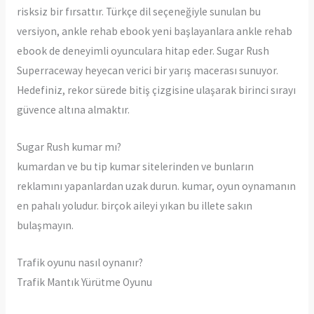
risksiz bir fırsattır. Türkçe dil seçeneğiyle sunulan bu
versiyon, ankle rehab ebook yeni başlayanlara ankle rehab
ebook de deneyimli oyunculara hitap eder. Sugar Rush
Superraceway heyecan verici bir yarış macerası sunuyor.
Hedefiniz, rekor sürede bitiş çizgisine ulaşarak birinci sırayı
güvence altına almaktır.
Sugar Rush kumar mı?
kumardan ve bu tip kumar sitelerinden ve bunların
reklamını yapanlardan uzak durun. kumar, oyun oynamanın
en pahalı yoludur. birçok aileyi yıkan bu illete sakın
bulaşmayın.
Trafik oyunu nasıl oynanır?
Trafik Mantık Yürütme Oyunu