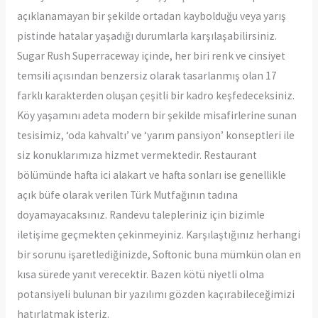
açıklanamayan bir şekilde ortadan kaybolduğu veya yarış
pistinde hatalar yaşadığı durumlarla karşılaşabilirsiniz.
Sugar Rush Superraceway içinde, her biri renk ve cinsiyet
temsili açısından benzersiz olarak tasarlanmış olan 17
farklı karakterden oluşan çeşitli bir kadro keşfedeceksiniz.
Köy yaşamını adeta modern bir şekilde misafirlerine sunan
tesisimiz, ‘oda kahvaltı’ ve ‘yarım pansiyon’ konseptleri ile
siz konuklarımıza hizmet vermektedir. Restaurant
bölümünde hafta ici alakart ve hafta sonları ise genellikle
açık büfe olarak verilen Türk Mutfağının tadına
doyamayacaksınız. Randevu talepleriniz için bizimle
iletişime geçmekten çekinmeyiniz. Karşılaştığınız herhangi
bir sorunu işaretlediğinizde, Softonic buna mümkün olan en
kısa sürede yanıt verecektir. Bazen kötü niyetli olma
potansiyeli bulunan bir yazılımı gözden kaçırabileceğimizi
hatırlatmak isteriz.