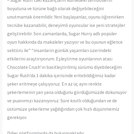
– Sugar Rush’taki kazançların kümedeki sembollerin
boyutuna ve türüne bağlı olarak değişebileceğini
unutmamak önemlidir. Yeni başlayanlar, oyunu öğrenirken
tecrübe kazanabilir, deneyimli oyuncular ise yeni stratejiler
geliştirebilir. Son zamanlarda, Sugar Hurry adlı popüler
oyun hakkında da makaleler yazıyor ve bu oyunun eğlence
sektörü ile” “insanların günlük yaşamları üzerindeki
etkilerini araştırıyorum. Eşleştirme oyunlarının atası
Chocolate Crush’ın basitleştirilmiş sürümü diyebileceğim
Sugar Rush’da 1 dakika içerisinde eritebildiğimiz kadar
şeker eritmeye çalışıyoruz. En az üç aynı renkte
şekerlemenin yan yana olduğunu gördüğümüzde dokunuyor
ve puanımızı kazanıyoruz. Süre kısıtlı olduğundan ve de
üstümüze şekerleme yağdığından çok hızlı düşünmemiz
gerekiyor.
Diğer platformlarda da bulunmaktadır