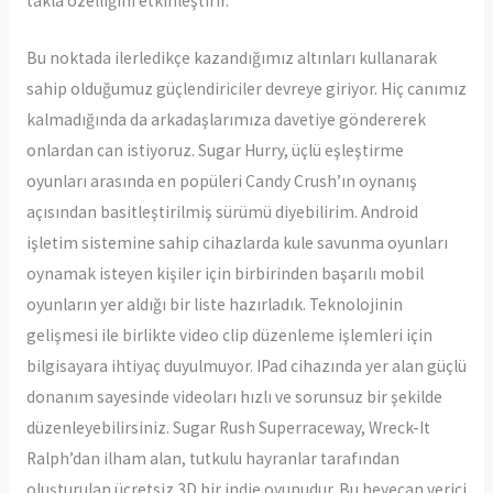
takla özelliğini etkinleştirir.
Bu noktada ilerledikçe kazandığımız altınları kullanarak
sahip olduğumuz güçlendiriciler devreye giriyor. Hiç canımız
kalmadığında da arkadaşlarımıza davetiye göndererek
onlardan can istiyoruz. Sugar Hurry, üçlü eşleştirme
oyunları arasında en popüleri Candy Crush’ın oynanış
açısından basitleştirilmiş sürümü diyebilirim. Android
işletim sistemine sahip cihazlarda kule savunma oyunları
oynamak isteyen kişiler için birbirinden başarılı mobil
oyunların yer aldığı bir liste hazırladık. Teknolojinin
gelişmesi ile birlikte video clip düzenleme işlemleri için
bilgisayara ihtiyaç duyulmuyor. IPad cihazında yer alan güçlü
donanım sayesinde videoları hızlı ve sorunsuz bir şekilde
düzenleyebilirsiniz. Sugar Rush Superraceway, Wreck-It
Ralph’dan ilham alan, tutkulu hayranlar tarafından
oluşturulan ücretsiz 3D bir indie oyunudur. Bu heyecan verici