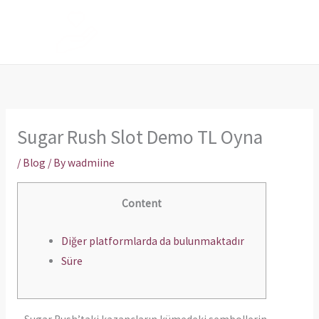
Skip
to
content
Sugar Rush Slot Demo TL Oyna
/
Blog
/ By
wadmiine
Content
Diğer platformlarda da bulunmaktadır
Süre