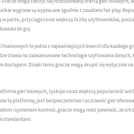
Gracze mogą cieszyć się rozbudowaną ofertą gier losowych, wi
lkie wygrane są wypłacane zgodnie z zasadami fair play. Reput
ą w parze, przyciąga coraz większą liczbę użytkowników, poszu
owiska do gry.
inansowych to jedna z najważniejszych kwestii dla każdego gr
dze stawia na zaawansowane technologie szyfrowania danych, k
dostępem. Dzięki temu gracze mogą skupić się wyłącznie na 
atforma gier losowych, zyskuje coraz większą popularność wśr
ia tę platformę, jest bezpieczeństwo i uczciwość gier oferow
adom i systemom kontroli, gracze mogą mieć pewność, że ich 
mi standardami.