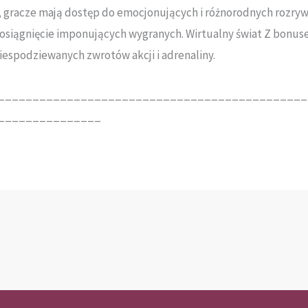
er, gracze mają dostęp do emocjonujących i różnorodnych rozry
osiągnięcie imponujących wygranych. Wirtualny świat Z bonusem
iespodziewanych zwrotów akcji i adrenaliny.
_____________________________________________
_______________