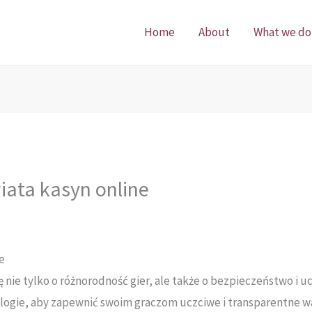
Home
About
What we do
ata kasyn online
e
ę nie tylko o różnorodność gier, ale także o bezpieczeństwo i u
ologie, aby zapewnić swoim graczom uczciwe i transparentne w