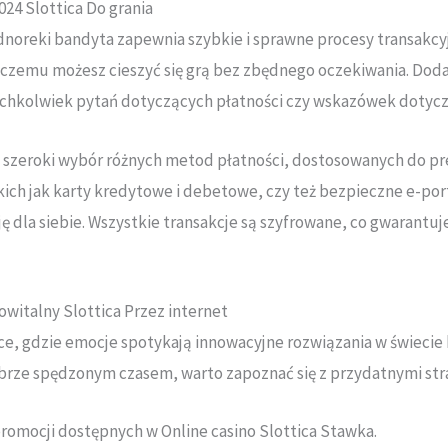
24 Slottica Do grania
noreki bandyta zapewnia szybkie i sprawne procesy transakcyj
 czemu możesz cieszyć się grą bez zbędnego oczekiwania. Doda
chkolwiek pytań dotyczących płatności czy wskazówek dotyc
 szeroki wybór różnych metod płatności, dostosowanych do pr
ich jak karty kredytowe i debetowe, czy też bezpieczne e-port
ę dla siebie. Wszystkie transakcje są szyfrowane, co gwarant
owitalny Slottica Przez internet
sce, gdzie emocje spotykają innowacyjne rozwiązania w świecie
dobrze spędzonym czasem, warto zapoznać się z przydatnymi st
omocji dostępnych w Online casino Slottica Stawka.