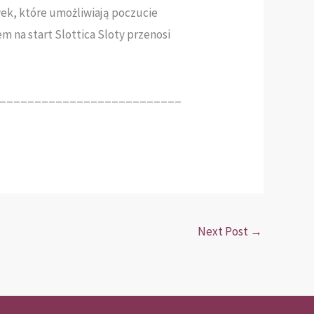
wek, które umożliwiają poczucie
 na start Slottica Sloty przenosi
__________________________
Next Post
→