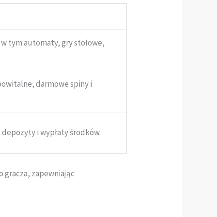
, w tym automaty, gry stołowe,
powitalne, darmowe spiny i
 depozyty i wypłaty środków.
go gracza, zapewniając