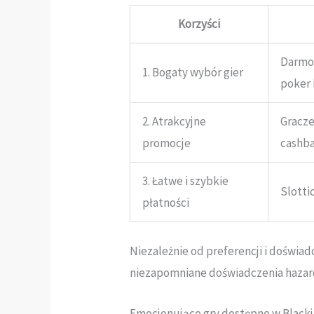
Korzyści
Darmow
1. Bogaty wybór gier
poker 
2. Atrakcyjne
Gracze
promocje
cashba
3. Łatwe i szybkie
Slotti
płatności
Niezależnie od preferencji i doświad
niezapomniane doświadczenia hazar
Emocjonujące gry dostępne w Blackja