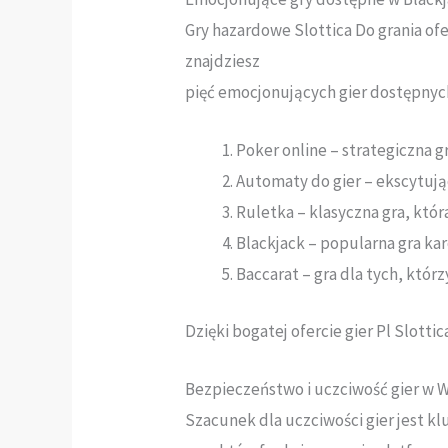
Gry hazardowe Slottica Do grania ofe
znajdziesz
pięć emocjonujących gier dostępnyc
Poker online – strategiczna g
Automaty do gier – ekscytuj
Ruletka – klasyczna gra, któ
Blackjack – popularna gra kar
Baccarat – gra dla tych, któr
Dzięki bogatej ofercie gier Pl Slotti
Bezpieczeństwo i uczciwość gier w W
Szacunek dla uczciwości gier jest kl