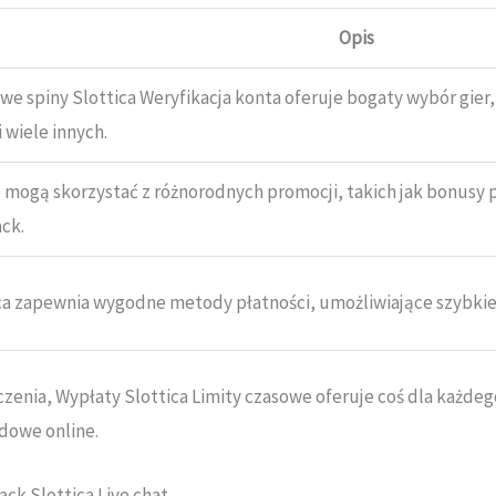
Opis
e spiny Slottica Weryfikacja konta oferuje bogaty wybór gier
i wiele innych.
 mogą skorzystać z różnorodnych promocji, takich jak bonusy 
ck.
ca zapewnia wygodne metody płatności, umożliwiające szybkie
czenia, Wypłaty Slottica Limity czasowe oferuje coś dla każde
dowe online.
ck Slottica Live chat