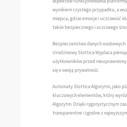
aspektów funkcjonowania platformy. 
wynikiem czystego przypadku, a wsze
miejsca, gdzie emocje i uczciwość id
także bezpiecznego i uczciwego środ
Bezpieczeństwo danych osobowych i f
Urodzinowy Slottica Wyplaca pienią
użytkowników przed nieuprawnionym 
się o swoją prywatność.
Automaty Slottica Algorytm, jako pl
kluczowych elementów, który wyróżn
Algorytm. Dzięki rygorystycznym zas
transparentne i zgodne z najwyższy