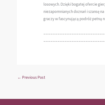
losowych. Dzięki bogatej ofercie gi
niezapomnianych doznań i szansę na 
graczy w fascynującą podróż pełną n
__________________________
__________________________
←
Previous Post