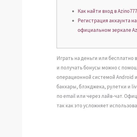
Как найти вход в Azino77
Регистрация аккаунта на
официальном зеркале Az
Играть на деньги или бесплатно 
и получать бонусы можно с помо
операционной системой Android и
баккары, блэкджека, рулетки и li
по еmail или через лайв-чат. Оф
так как это усложняет использова