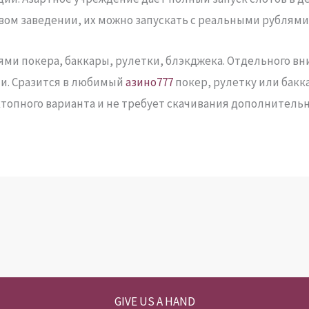
вом заведении, их можно запускать с реальными рублями
ми покера, баккары, рулетки, блэкджека. Отдельного вн
и. Сразится в любимый
азино777
покер, рулетку или бакк
сктопного варианта и не требует скачивания дополнитель
GIVE US A HAND