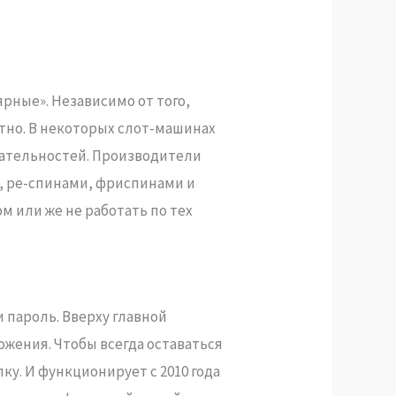
рные». Независимо от того,
атно. В некоторых слот-машинах
вательностей. Производители
 ре-спинами, фриспинами и
 или же не работать по тех
 пароль. Вверху главной
жения. Чтобы всегда оставаться
лку. И функционирует с 2010 года