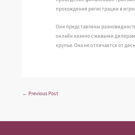
прохождения регистрации в игро
Они представлены разновидностя
онлайн казино с живыми дилерам
крупье. Она не отличается от де
←
Previous Post