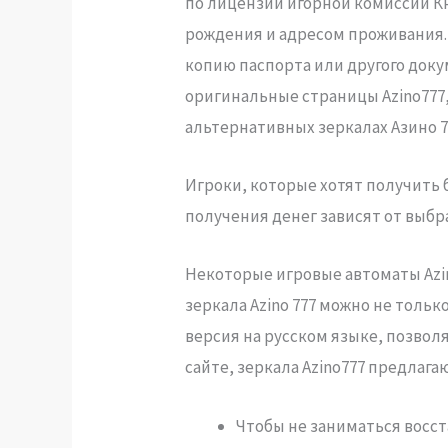
по лицензии игорной комиссии К
рождения и адресом проживания.
копию паспорта или другого док
оригинальные страницы Azino777,
альтернативных зеркалах Азино 7
Игроки, которые хотят получить
получения денег зависят от выбр
Некоторые игровые автоматы Azi
зеркала Azino 777 можно не тольк
версия на русском языке, позвол
сайте, зеркала Azino777 предлаг
Чтобы не заниматься восст