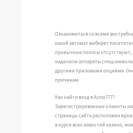
Ознакомиться со всеми востребо
какой автомат выберет посетител
привычные полосы отсутствуют, 
наделили аппараты спецсимвола
другими призовыми опциями. Оно
причинам.
Как найти вход в Azino777?
Зарегистрированные клиенты наж
страницы сайта расположен ярки
в курсе всех новостей казино, мо