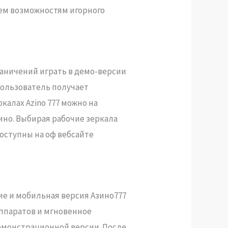
сем возможностям игорного
раничений играть в демо-версии
пользователь получает
калах Azino 777 можно на
ино. Выбирая рабочие зеркала
оступны на оф вебсайте
е и мобильная версия Азино777
аппаратов и мгновенное
демонстрационной версии. После