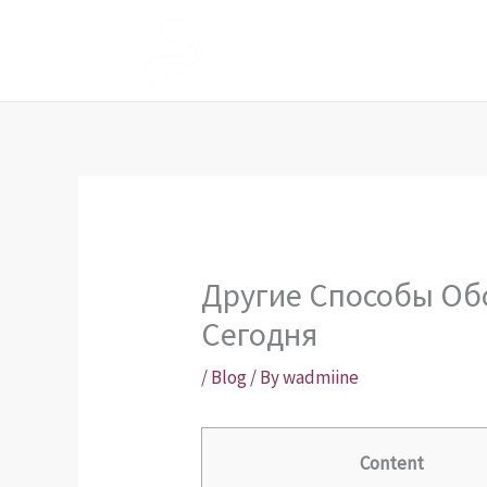
Skip
to
content
Другие Способы Обо
Сегодня
/
Blog
/ By
wadmiine
Content