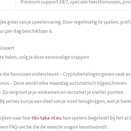
Premium support 24/7, speciale feestbonussen, pr
ke groei van je speelervaring. Door regelmatig te spelen, profi
ur per dag beschikbaar is.
liseert
e halen, volg je deze eenvoudige stappen:
 die bonussen ondersteunt – Cryptobetalingen geven vaak ex
bonus – Deze wordt elke maandag automatisch bijgeschreven.
 Zo vergroot je je winkansen en verzamel je sneller punten.
ij verlies kun je een deel van je inzet terugkrijgen, wat je ban
kijken naar hoe
tiki-taka-nl.eu
hun spelers begeleidt bij het ac
en een FAQ‑sectie die de meeste vragen beantwoordt.