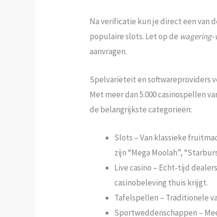
Na verificatie kun je direct een van
populaire slots. Let op de
wagering‑v
aanvragen.
Spelvariëteit en softwareproviders 
Met meer dan 5.000 casinospellen van
de belangrijkste categorieën:
Slots – Van klassieke fruitma
zijn “Mega Moolah”, “Starbur
Live casino – Echt‑tijd deale
casinobeleving thuis krijgt.
Tafelspellen – Traditionele v
Sportweddenschappen – Meer 