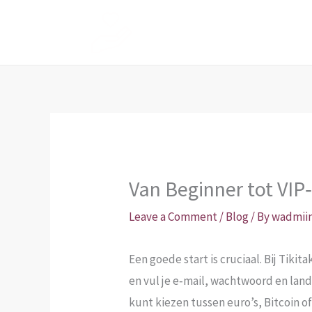
Skip
to
content
Van Beginner tot VIP‑
Leave a Comment
/
Blog
/ By
wadmii
Een goede start is cruciaal. Bij Tiki
en vul je e‑mail, wachtwoord en land
kunt kiezen tussen euro’s, Bitcoin o