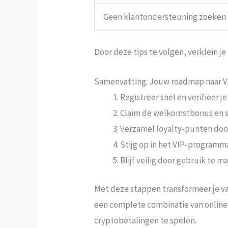
Geen klantondersteuning zoeken
Door deze tips te volgen, verklein je
Samenvatting: Jouw roadmap naar V
Registreer snel en verifieer j
Claim de welkomstbonus en s
Verzamel loyalty‑punten door
Stijg op in het VIP‑programm
Blijf veilig door gebruik te 
Met deze stappen transformeer je va
een complete combinatie van online
cryptobetalingen te spelen.