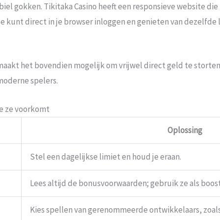
iel gokken. Tikitaka Casino heeft een responsieve website di
 je kunt direct in je browser inloggen en genieten van dezelfde 
maakt het bovendien mogelijk om vrijwel direct geld te storte
n moderne spelers.
je ze voorkomt
Oplossing
Stel een dagelijkse limiet en houd je eraan.
Lees altijd de bonusvoorwaarden; gebruik ze als boost 
Kies spellen van gerenommeerde ontwikkelaars, zoal