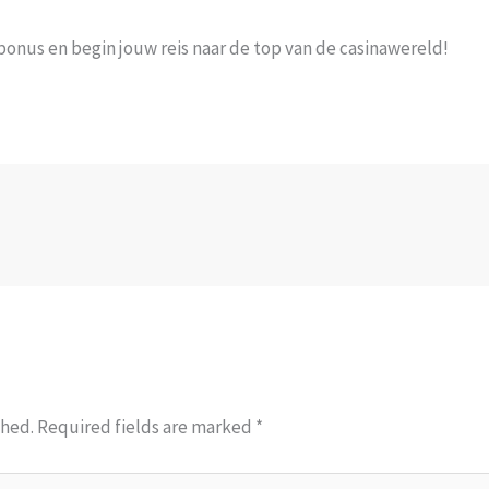
 bonus en begin jouw reis naar de top van de casinawereld!
shed.
Required fields are marked
*