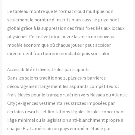
Le tableau montre que le format cloud multiplie non
seulement le nombre d’inscrits mais aussi le prize pool
global grâce à la suppression des frais fixes liés aux locaux
physiques. Cette évolution ouvre la voie à un nouveau
modèle économique où chaque joueur peut accéder
directement à un tournoi mondial depuis son salon.
Accessibilité et diversité des participants
Dans les salons traditionnels, plusieurs barrières
décourageaient largement les aspirants compétiteurs :
frais élevés pour le transport aérien vers Nevada ou Atlantic
City ; exigences vestimentaires strictes imposées par
certains resorts ; et limitations légales locales concernant
l’âge minimal ou la législation anti‑blanchiment propre à
chaque État américain ou pays européen étudié par