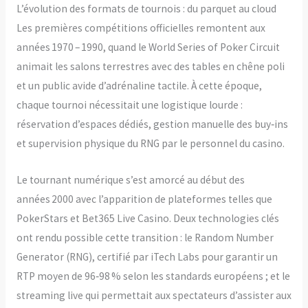
L’évolution des formats de tournois : du parquet au cloud
Les premières compétitions officielles remontent aux
années 1970 – 1990, quand le World Series of Poker Circuit
animait les salons terrestres avec des tables en chêne poli
et un public avide d’adrénaline tactile. À cette époque,
chaque tournoi nécessitait une logistique lourde :
réservation d’espaces dédiés, gestion manuelle des buy‑ins
et supervision physique du RNG par le personnel du casino.
Le tournant numérique s’est amorcé au début des
années 2000 avec l’apparition de plateformes telles que
PokerStars et Bet365 Live Casino. Deux technologies clés
ont rendu possible cette transition : le Random Number
Generator (RNG), certifié par iTech Labs pour garantir un
RTP moyen de 96‑98 % selon les standards européens ; et le
streaming live qui permettait aux spectateurs d’assister aux