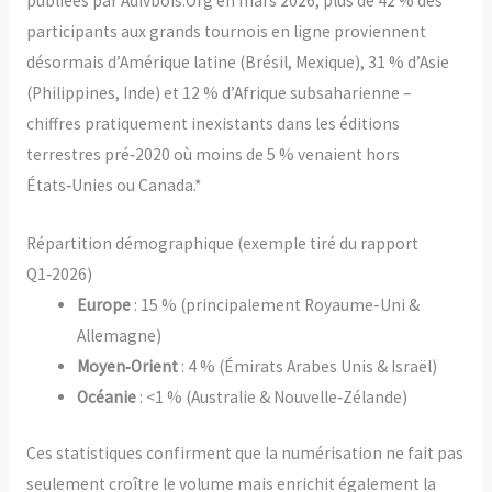
publiées par Adivbois.Org en mars 2026, plus de 42 % des
participants aux grands tournois en ligne proviennent
désormais d’Amérique latine (Brésil, Mexique), 31 % d’Asie
(Philippines, Inde) et 12 % d’Afrique subsaharienne –
chiffres pratiquement inexistants dans les éditions
terrestres pré‑2020 où moins de 5 % venaient hors
États‑Unies ou Canada.*
Répartition démographique (exemple tiré du rapport
Q1‑2026)
Europe
: 15 % (principalement Royaume-Uni &
Allemagne)
Moyen‑Orient
: 4 % (Émirats Arabes Unis & Israël)
Océanie
: <1 % (Australie & Nouvelle‑Zélande)
Ces statistiques confirment que la numérisation ne fait pas
seulement croître le volume mais enrichit également la