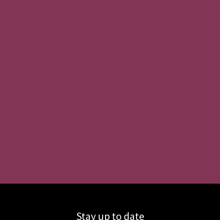
Stay up to date