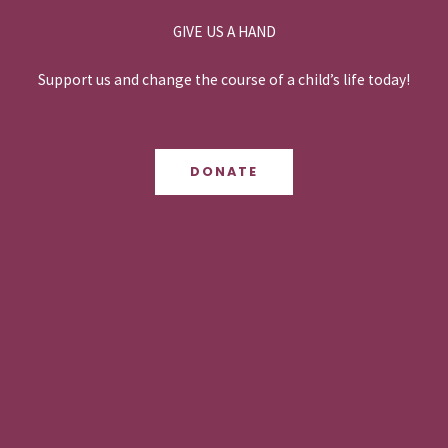
GIVE US A HAND
Support us and change the course of a child’s life today!
DONATE