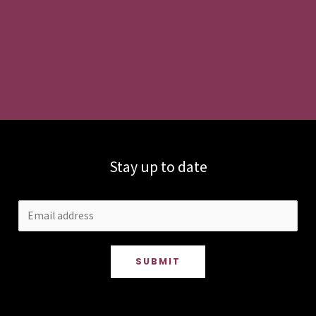
Stay up to date
SUBMIT