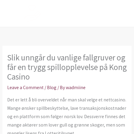
Skip
to
content
Slik unngår du vanlige fallgruver og
får en trygg spillopplevelse på Kong
Casino
Leave a Comment
/
Blog
/ By
wadmiine
Det er lett å bli overveldet når man skal velge et nettcasino.
Mange ønsker spillbeskyttelse, lave transaksjonskostnader
og en plattform som følger norsk lov. Dessverre finnes det
mange aktører som lover gull og grønne skoger, men som
mangler lisens fra Lotteritilsynet.