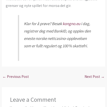
grenser og nyte spillet for moroa det gir.
Klar for å prøve? Besøk
kongno.eu
i dag,
registrer deg med BankID, og opplev den
eneste norske nettcasino‑opplevelsen
som er fullt regulert og 100 % skattefri.
←
Previous Post
Next Post
→
Leave a Comment