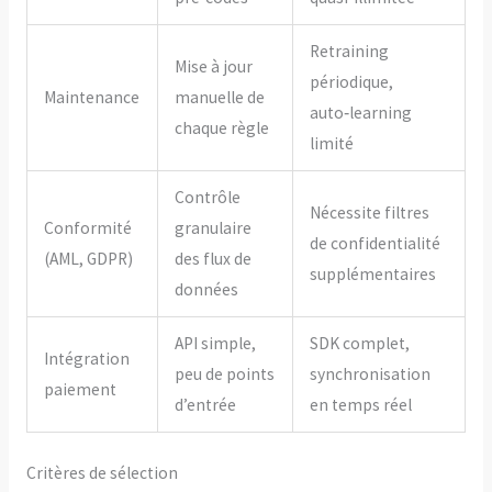
Retraining
Mise à jour
périodique,
Maintenance
manuelle de
auto‑learning
chaque règle
limité
Contrôle
Nécessite filtres
Conformité
granulaire
de confidentialité
(AML, GDPR)
des flux de
supplémentaires
données
API simple,
SDK complet,
Intégration
peu de points
synchronisation
paiement
d’entrée
en temps réel
Critères de sélection