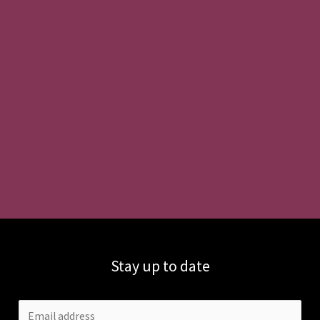
Stay up to date