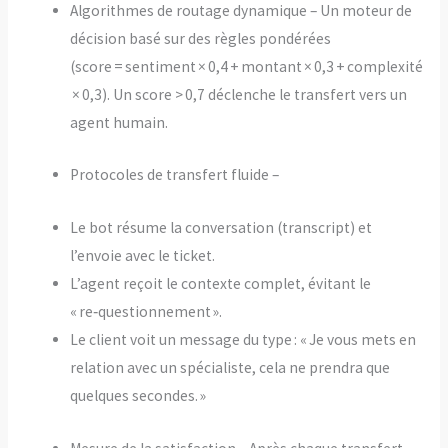
Algorithmes de routage dynamique – Un moteur de
décision basé sur des règles pondérées
(score = sentiment × 0,4 + montant × 0,3 + complexité
× 0,3). Un score > 0,7 déclenche le transfert vers un
agent humain.
Protocoles de transfert fluide –
Le bot résume la conversation (transcript) et
l’envoie avec le ticket.
L’agent reçoit le contexte complet, évitant le
« re‑questionnement ».
Le client voit un message du type : « Je vous mets en
relation avec un spécialiste, cela ne prendra que
quelques secondes. »