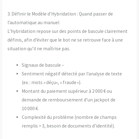
3. Définir le Modèle d’Hybridation : Quand passer de
l’automatique au manuel
L’hybridation repose sur des points de bascule clairement
définis, afin d’éviter que le bot ne se retrouve face à une
situation qu’il ne maîtrise pas.
Signaux de bascule –
Sentiment négatif détecté par l’analyse de texte
(ex. : mots « déçu», « fraude »).
Montant du paiement supérieur à 2 000 € ou
demande de remboursement d’un jackpot de
10 000 €.
Complexité du problème (nombre de champs
remplis > 3, besoin de documents d’identité).