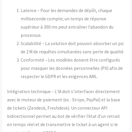
Latence – Pour les demandes de dépôt, chaque
milliseconde compte; un temps de réponse
supérieur à 300 ms peut entraîner l’abandon du
processus.
Scalabilité – La solution doit pouvoir absorber un pic
de 2 M de requêtes simultanées sans perte de qualité.
Conformité – Les modèles doivent être configurés
pour masquer les données personnelles (PII) afin de
respecter le GDPR et les exigences AML.
Intégration technique – L’IA doit s’interfacer directement
avec le moteur de paiement (ex. : Stripe, PayPal) et la base
de tickets (Zendesk, Freshdesk). Un connecteur API
bidirectionnel permet au bot de vérifier l’état d’un retrait
en temps réel et de transmettre le ticket à un agent si le