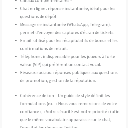
Canaux complémentaires –
Chat en ligne : réponse instantanée, idéal pour les
questions de dépôt.
Messagerie instantanée (WhatsApp, Telegram) :
permet d’envoyer des captures d’écran de tickets.
Email : utilisé pour les récapitulatifs de bonus et les
confirmations de retrait.
Téléphone : indispensable pour les joueurs à forte
valeur (VIP) qui préfèrent un contact vocal.
Réseaux sociaux : réponses publiques aux questions
de promotion, gestion de la réputation.
Cohérence de ton – Un guide de style définit les
formulations (ex. : « Nous vous remercions de votre
confiance », « Votre sécurité est notre priorité ») afin
que le même vocabulaire apparaisse sur le chat,
l’email et les réponses Twitter.