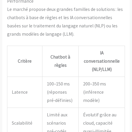
Performance
Le marché propose deux grandes familles de solutions : les
chatbots à base de règles et les IA conversationnelles
basées sur le traitement du langage naturel (NLP) ou les
grands modèles de langage (LLM).
IA
Chatbot à
Critère
conversationnelle
règles
(NLP/LLM)
100–150 ms
200–350 ms
Latence
(réponses
(inférence
pré‑définies)
modèle)
Limité aux
Évolutif grâce au
Scalabilité
scénarios
cloud, capacité
pré‑codés
quasi‑illimitée