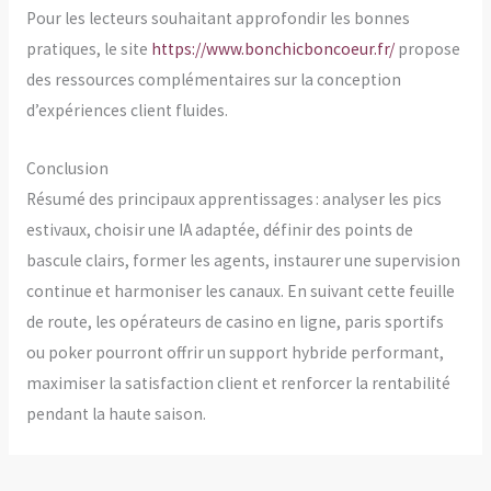
Pour les lecteurs souhaitant approfondir les bonnes
pratiques, le site
https://www.bonchicboncoeur.fr/
propose
des ressources complémentaires sur la conception
d’expériences client fluides.
Conclusion
Résumé des principaux apprentissages : analyser les pics
estivaux, choisir une IA adaptée, définir des points de
bascule clairs, former les agents, instaurer une supervision
continue et harmoniser les canaux. En suivant cette feuille
de route, les opérateurs de casino en ligne, paris sportifs
ou poker pourront offrir un support hybride performant,
maximiser la satisfaction client et renforcer la rentabilité
pendant la haute saison.