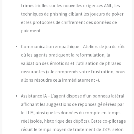
trimestrielles sur les nouvelles exigences AML, les
techniques de phishing ciblant les joueurs de poker
et les protocoles de chiffrement des données de
paiement.
Communication empathique – Ateliers de jeu de rôle
où les agents pratiquent la reformulation, la
validation des émotions et l’utilisation de phrases
rassurantes (« Je comprends votre frustration, nous
allons résoudre cela immédiatement »).
Assistance IA – L’agent dispose d’un panneau latéral
affichant les suggestions de réponses générées par
le LLM, ainsi que les données du compte en temps
réel (solde, historique des dépôts). Cette co‑pilotage
réduit le temps moyen de traitement de 18 % selon