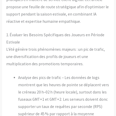
propose une feuille de route stratégique afin d’optimiser le
support pendant la saison estivale, en combinant IA
réactive et expertise humaine empathique.
1. Évaluer les Besoins Spécifiques des Joueurs en Période
Estivale
L’été génère trois phénomènes majeurs : un pic de trafic,
une diversification des profils de joueurs et une
multiplication des promotions temporaires.
Analyse des pics de trafic – Les données de logs
montrent que les heures de pointe se déplacent vers
le créneau 20 h–02 h (heure locale), surtout dans les
fuseaux GMT+1 et GMT+2. Les serveurs doivent donc
supporter un taux de requêtes par seconde (RPS)
supérieur de 45 % par rapport à la moyenne