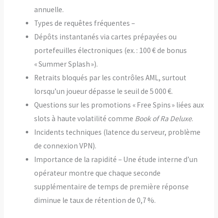
annuelle.
Types de requêtes fréquentes –
Dépôts instantanés via cartes prépayées ou
portefeuilles électroniques (ex. : 100 € de bonus
« Summer Splash »).
Retraits bloqués par les contrôles AML, surtout
lorsqu’un joueur dépasse le seuil de 5 000 €.
Questions sur les promotions « Free Spins » liées aux
slots à haute volatilité comme
Book of Ra Deluxe
.
Incidents techniques (latence du serveur, problème
de connexion VPN).
Importance de la rapidité – Une étude interne d’un
opérateur montre que chaque seconde
supplémentaire de temps de première réponse
diminue le taux de rétention de 0,7 %.