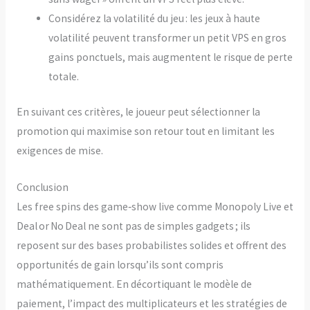
Considérez la volatilité du jeu : les jeux à haute
volatilité peuvent transformer un petit VPS en gros
gains ponctuels, mais augmentent le risque de perte
totale.
En suivant ces critères, le joueur peut sélectionner la
promotion qui maximise son retour tout en limitant les
exigences de mise.
Conclusion
Les free spins des game‑show live comme Monopoly Live et
Deal or No Deal ne sont pas de simples gadgets ; ils
reposent sur des bases probabilistes solides et offrent des
opportunités de gain lorsqu’ils sont compris
mathématiquement. En décortiquant le modèle de
paiement, l’impact des multiplicateurs et les stratégies de