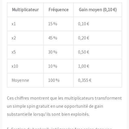
Multiplicateur
Fréquence
Gain moyen (0,10 €)
x1
15 %
0,10 €
x2
45 %
0,20 €
x5
30 %
0,50 €
x10
10 %
1,00 €
Moyenne
100 %
0,355 €
Ces chiffres montrent que les multiplicateurs transforment
un simple spin gratuit en une opportunité de gain
substantielle lorsqu’ils sont bien exploités.