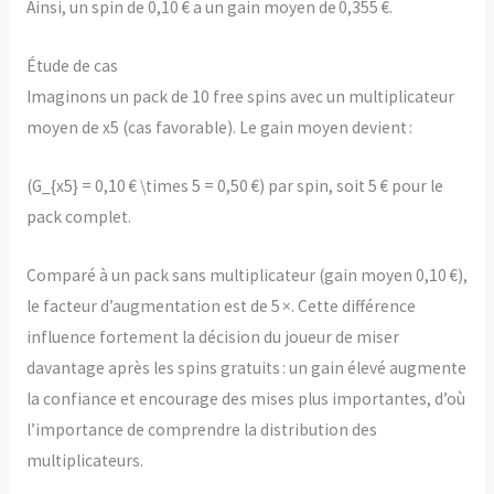
Ainsi, un spin de 0,10 € a un gain moyen de 0,355 €.
Étude de cas
Imaginons un pack de 10 free spins avec un multiplicateur
moyen de x5 (cas favorable). Le gain moyen devient :
(G_{x5} = 0,10 € \times 5 = 0,50 €) par spin, soit 5 € pour le
pack complet.
Comparé à un pack sans multiplicateur (gain moyen 0,10 €),
le facteur d’augmentation est de 5 ×. Cette différence
influence fortement la décision du joueur de miser
davantage après les spins gratuits : un gain élevé augmente
la confiance et encourage des mises plus importantes, d’où
l’importance de comprendre la distribution des
multiplicateurs.