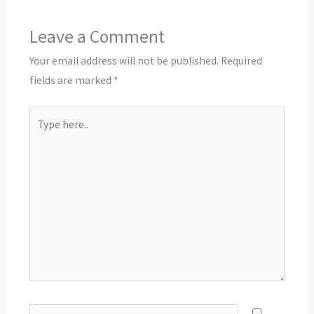
Leave a Comment
Your email address will not be published.
Required
fields are marked
*
Type
here..
Name*