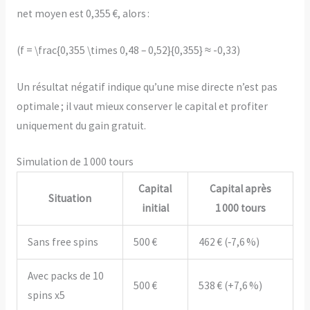
net moyen est 0,355 €, alors :
(f = \frac{0,355 \times 0,48 – 0,52}{0,355} ≈ -0,33)
Un résultat négatif indique qu’une mise directe n’est pas
optimale ; il vaut mieux conserver le capital et profiter
uniquement du gain gratuit.
Simulation de 1 000 tours
Capital
Capital après
Situation
initial
1 000 tours
Sans free spins
500 €
462 € (‑7,6 %)
Avec packs de 10
500 €
538 € (+7,6 %)
spins x5