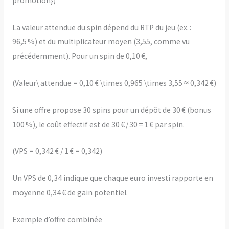
promotion})
La valeur attendue du spin dépend du RTP du jeu (ex. :
96,5 %) et du multiplicateur moyen (3,55, comme vu
précédemment). Pour un spin de 0,10 €,
(Valeur\ attendue = 0,10 € \times 0,965 \times 3,55 ≈ 0,342 €)
Si une offre propose 30 spins pour un dépôt de 30 € (bonus
100 %), le coût effectif est de 30 € / 30 = 1 € par spin.
(VPS = 0,342 € / 1 € = 0,342)
Un VPS de 0,34 indique que chaque euro investi rapporte en
moyenne 0,34 € de gain potentiel.
Exemple d’offre combinée