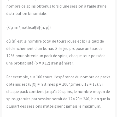
nombre de spins obtenus lors d’une session à l’aide d’une
distribution binomiale :
(X \sim \mathcal{B}(n, p))
où (n) est le nombre total de tours joués et (p) le taux de
déclenchement d’un bonus. Si le jeu propose un taux de
12 % pour obtenir un pack de spins, chaque tour possède
une probabilité (p = 0.12) d’en générer.
Par exemple, sur 100 tours, l’espérance du nombre de packs
obtenus est (E[X] = n \times p = 100 \times 0.12 = 12). Si
chaque pack contient jusqu’à 20 spins, le nombre moyen de
spins gratuits par session serait de 12 × 20 = 240, bien que la
plupart des sessions n’atteignent jamais le maximum.