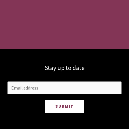
Stay up to date
SUBMIT