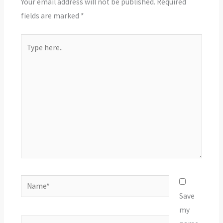
Your email address will not be published.
Required
fields are marked
*
Type
here..
Name*
Save
my
Email*