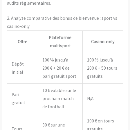
audits réglementaires.
2. Analyse comparative des bonus de bienvenue : sport vs
casino‑only
Plateforme
Offre
Casino‑only
multisport
100 % jusqu’à
100 % jusqu’à
Dépôt
200 € + 20 € de
200 € + 50 tours
initial
pari gratuit sport
gratuits
10 € valable sur le
Pari
prochain match
N/A
gratuit
de football
100 € en tours
30 € sur une
Tours
gratuits