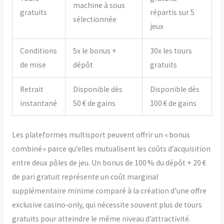
machine à sous
gratuits
répartis sur 5
sélectionnée
jeux
Conditions
5x le bonus +
30x les tours
de mise
dépôt
gratuits
Retrait
Disponible dès
Disponible dès
instantané
50 € de gains
100 € de gains
Les plateformes multisport peuvent offrir un « bonus
combiné » parce qu’elles mutualisent les coûts d’acquisition
entre deux pôles de jeu. Un bonus de 100 % du dépôt + 20 €
de pari gratuit représente un coût marginal
supplémentaire minime comparé à la création d’une offre
exclusive casino‑only, qui nécessite souvent plus de tours
gratuits pour atteindre le même niveau d’attractivité.