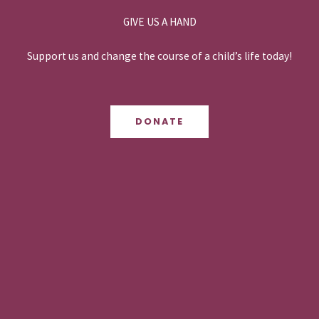
GIVE US A HAND
Support us and change the course of a child’s life today!
DONATE