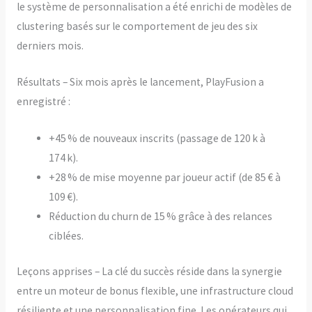
le système de personnalisation a été enrichi de modèles de
clustering basés sur le comportement de jeu des six
derniers mois.
Résultats – Six mois après le lancement, PlayFusion a
enregistré :
+45 % de nouveaux inscrits (passage de 120 k à
174 k).
+28 % de mise moyenne par joueur actif (de 85 € à
109 €).
Réduction du churn de 15 % grâce à des relances
ciblées.
Leçons apprises – La clé du succès réside dans la synergie
entre un moteur de bonus flexible, une infrastructure cloud
résiliente et une personnalisation fine. Les opérateurs qui