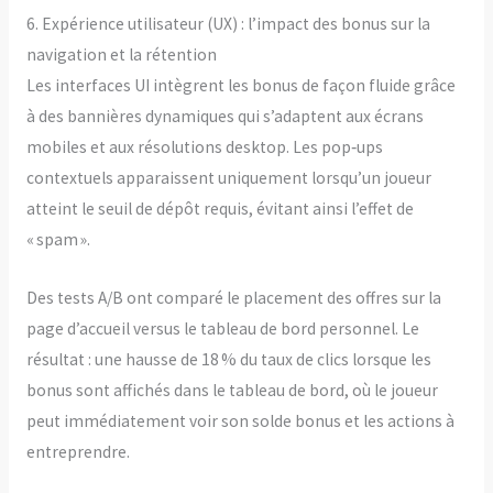
6. Expérience utilisateur (UX) : l’impact des bonus sur la
navigation et la rétention
Les interfaces UI intègrent les bonus de façon fluide grâce
à des bannières dynamiques qui s’adaptent aux écrans
mobiles et aux résolutions desktop. Les pop‑ups
contextuels apparaissent uniquement lorsqu’un joueur
atteint le seuil de dépôt requis, évitant ainsi l’effet de
« spam ».
Des tests A/B ont comparé le placement des offres sur la
page d’accueil versus le tableau de bord personnel. Le
résultat : une hausse de 18 % du taux de clics lorsque les
bonus sont affichés dans le tableau de bord, où le joueur
peut immédiatement voir son solde bonus et les actions à
entreprendre.