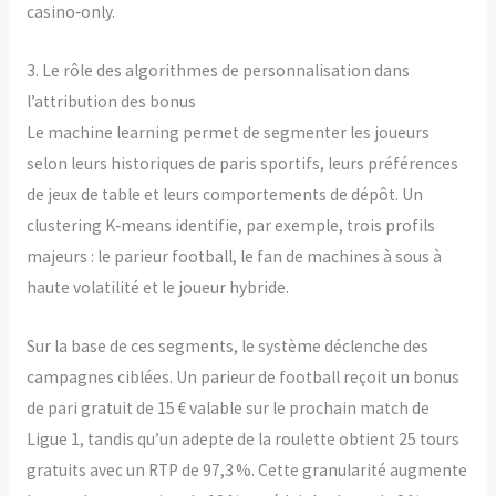
casino‑only.
3. Le rôle des algorithmes de personnalisation dans
l’attribution des bonus
Le machine learning permet de segmenter les joueurs
selon leurs historiques de paris sportifs, leurs préférences
de jeux de table et leurs comportements de dépôt. Un
clustering K‑means identifie, par exemple, trois profils
majeurs : le parieur football, le fan de machines à sous à
haute volatilité et le joueur hybride.
Sur la base de ces segments, le système déclenche des
campagnes ciblées. Un parieur de football reçoit un bonus
de pari gratuit de 15 € valable sur le prochain match de
Ligue 1, tandis qu’un adepte de la roulette obtient 25 tours
gratuits avec un RTP de 97,3 %. Cette granularité augmente