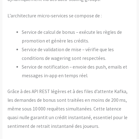
L’architecture micro‑services se compose de :
Service de calcul de bonus – exécute les règles de
promotion et génère les crédits.
Service de validation de mise – vérifie que les
conditions de wagering sont respectées.
Service de notification – envoie des push, emails et
messages in‑app en temps réel.
Grâce à des API REST légères et à des files d’attente Kafka,
les demandes de bonus sont traitées en moins de 200 ms,
même sous 10 000 requêtes simultanées. Cette latence
quasi nulle garantit un crédit instantané, essentiel pour le
sentiment de retrait instantané des joueurs.