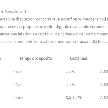
tre Paysafecard
ferazione di soluzioni concorrenti. Neosurf offre voucher simili
ropa. ecoPayz propone un wallet digitale ricaricabile via bonif
ransazione inferiori. Le criptovalute “privacy‑first” come Mo
grazie alla possibilità di trasferire fondi senza tracce sulla bloc
o
Tempo di deposito
Costi medi
<30 s
1‑3 %
ADM
<45 s
1‑2 %
ADM
<2 min
0,5‑1,5 %
ADM,