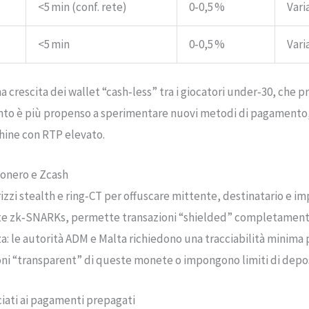
<5 min (conf. rete)
0‑0,5 %
Vari
<5 min
0‑0,5 %
Vari
crescita dei wallet “cash‑less” tra i giocatori under‑30, che
to è più propenso a sperimentare nuovi metodi di pagamento, 
hine con RTP elevato.
 Monero e Zcash
rizzi stealth e ring‑CT per offuscare mittente, destinatario e 
mite zk‑SNARKs, permette transazioni “shielded” completamente
nza: le autorità ADM e Malta richiedono una tracciabilità minima p
oni “transparent” di queste monete o impongono limiti di deposi
ociati ai pagamenti prepagati