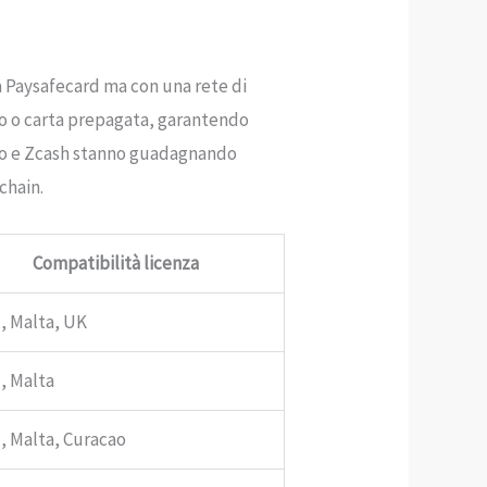
 a Paysafecard ma con una rete di
ico o carta prepagata, garantendo
nero e Zcash stanno guadagnando
kchain.
Compatibilità licenza
, Malta, UK
, Malta
 Malta, Curacao