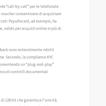
ede “call‑by‑call” per le telefonate
i voucher consentivano di acquistare
lizzati: Paysafecard, ad esempio, ha
, valido per acquisti online in più di
rgeback sono notevolmente ridotti
zione. Secondo, la compliance KYC
ò, consentendo un “plug‑and‑play”
senza di controlli documentali
i 128 bit che garantisce l’unicità.