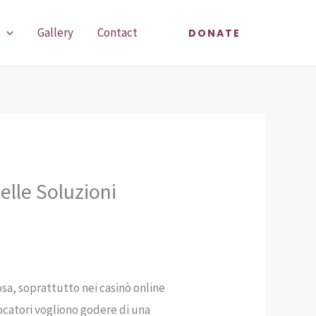
Gallery
Contact
DONATE
elle Soluzioni
sa, soprattutto nei casinò online
iocatori vogliono godere di una