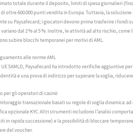
imato totale durante il deposito, limiti di spesa giornalieri (fi
 oltre 600.000 punti vendita in Europa. Tuttavia, la soluzione p
e su Paysafecard; i giocatori devono prima trasferire i fondi s
 variano dal 2 % al 5 %. Inoltre, le attività ad alto rischio, com
ono subire blocchi temporanei per motivi di AML.
eguamento alle norme AML
va UE 5AMLD, Paysafecard ha introdotto verifiche aggiuntive per v
ntità e una prova di indirizzo per superare la soglia, riducendo
o per gli operatori di casinò
nitoraggio transazionale basati su regole di soglia dinamica: a
ifica opzionale KYC. Altri strumenti includono l’analisi compor
siti in rapida successione) e la possibilità di bloccare tempor
are del voucher.