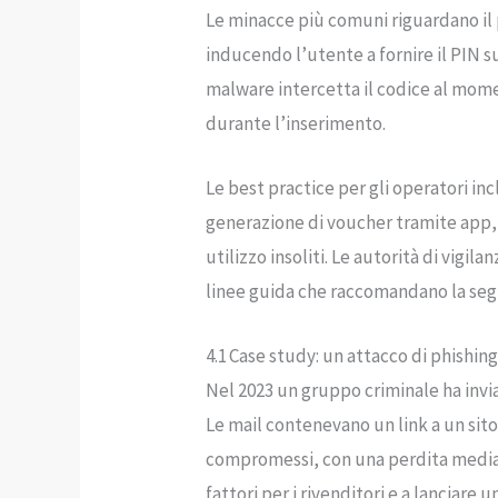
Le minacce più comuni riguardano il p
inducendo l’utente a fornire il PIN s
malware intercetta il codice al mome
durante l’inserimento.
Le best practice per gli operatori in
generazione di voucher tramite app, e
utilizzo insoliti. Le autorità di vig
linee guida che raccomandano la segme
4.1 Case study: un attacco di phishin
Nel 2023 un gruppo criminale ha invia
Le mail contenevano un link a un sito
compromessi, con una perdita media d
fattori per i rivenditori e a lanciar