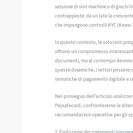
sessione di slot machine o di giochi 
contrapposte: da un lato la crescente
che impongono controlli KYC (Know‑
In questo contesto, le soluzioni prep
offrono un compromesso interessante. 
documenti, ma al contempo devono ris
queste dinamiche, i lettori possono
tematiche di pagamento digitale e s
Nel prosieguo dell’articolo analizze
Paysafecard, confronteremo le altern
raccomandazioni operative per gli ope
1. Evoluzione dei pagamenti prepaga