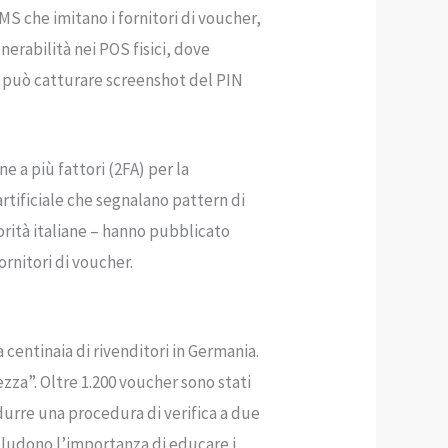
MS che imitano i fornitori di voucher,
nerabilità nei POS fisici, dove
e può catturare screenshot del PIN
e a più fattori (2FA) per la
rtificiale che segnalano pattern di
orità italiane – hanno pubblicato
rnitori di voucher.
centinaia di rivenditori in Germania.
ezza”. Oltre 1.200 voucher sono stati
durre una procedura di verifica a due
ncludono l’importanza di educare i