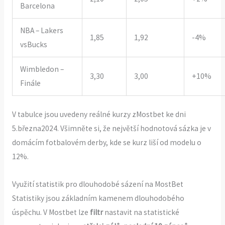
Barcelona
NBA – Lakers
1,85
1,92
-4%
vsBucks
Wimbledon –
3,30
3,00
+10%
Finále
V tabulce jsou uvedeny reálné kurzy zMostbet ke dni
5.března2024. Všimněte si, že největší hodnotová sázka je v
domácím fotbalovém derby, kde se kurz liší od modelu o
12%.
Využití statistik pro dlouhodobé sázení na MostBet
Statistiky jsou základním kamenem dlouhodobého
úspěchu. V Mostbet lze
filtr
nastavit na statistické