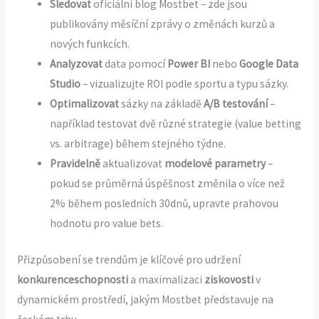
Sledovat
oficiální blog Mostbet – zde jsou
publikovány měsíční zprávy o změnách kurzů a
nových funkcích.
Analyzovat
data pomocí
Power BI
nebo
Google Data
Studio
– vizualizujte ROI podle sportu a typu sázky.
Optimalizovat
sázky na základě
A/B testování
–
například testovat dvě různé strategie (value betting
vs. arbitrage) během stejného týdne.
Pravidelně
aktualizovat
modelové parametry
–
pokud se průměrná úspěšnost změnila o více než
2% během posledních 30dnů, upravte prahovou
hodnotu pro value bets.
Přizpůsobení se trendům je klíčové pro udržení
konkurenceschopnosti
a maximalizaci
ziskovosti
v
dynamickém prostředí, jakým Mostbet představuje na