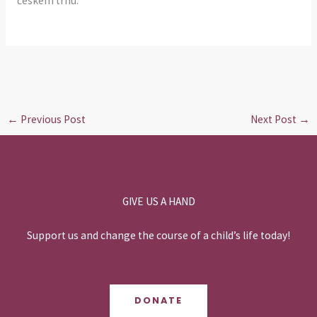
českém trhu.
←
Previous Post
Next Post
→
GIVE US A HAND
Support us and change the course of a child’s life today!
DONATE