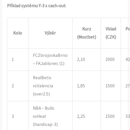
Příklad systému Y‑3 s cash‑out:
Kurz
Vklad
Po
Kolo
Výběr
(Mostbet)
(CZK)
FCZbrojovkaBrno
1
2,10
2000
4
– FKJablonec (1)
RealBetis
2
vsValencia
1,85
1500
2
(over2.5)
NBA – Bulls
3
vsHeat
2,25
1500
3
(handicap-3)