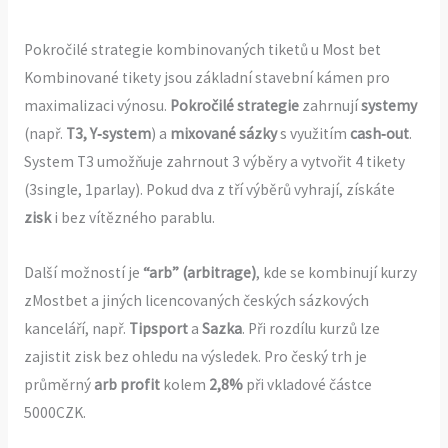
Pokročilé strategie kombinovaných tiketů u Most bet
Kombinované tikety jsou základní stavební kámen pro
maximalizaci výnosu.
Pokročilé strategie
zahrnují
systemy
(např.
T3, Y‑system
) a
mixované sázky
s využitím
cash‑out
.
System T3 umožňuje zahrnout 3 výběry a vytvořit 4 tikety
(3single, 1parlay). Pokud dva z tří výběrů vyhrají, získáte
zisk
i bez vítězného parablu.
Další možností je
“arb” (arbitrage)
, kde se kombinují kurzy
zMostbet a jiných licencovaných českých sázkových
kanceláří, např.
Tipsport
a
Sazka
. Při rozdílu kurzů lze
zajistit zisk bez ohledu na výsledek. Pro český trh je
průměrný
arb profit
kolem
2,8%
při vkladové částce
5000CZK.