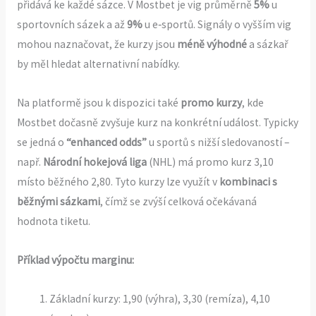
přidává ke každé sázce. V Mostbet je vig průměrně
5%
u
sportovních sázek a až
9%
u e‑sportů. Signály o vyšším vig
mohou naznačovat, že kurzy jsou
méně výhodné
a sázkař
by měl hledat alternativní nabídky.
Na platformě jsou k dispozici také
promo kurzy
, kde
Mostbet dočasně zvyšuje kurz na konkrétní událost. Typicky
se jedná o
“enhanced odds”
u sportů s nižší sledovaností –
např.
Národní hokejová liga
(NHL) má promo kurz 3,10
místo běžného 2,80. Tyto kurzy lze využít v
kombinaci s
běžnými sázkami
, čímž se zvýší celková očekávaná
hodnota tiketu.
Příklad výpočtu marginu:
Základní kurzy: 1,90 (výhra), 3,30 (remíza), 4,10