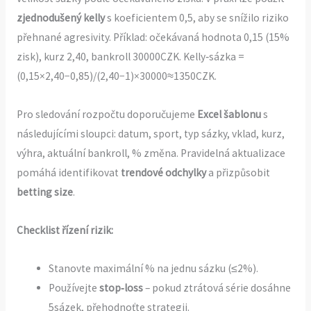
zjednodušený kelly
s koeficientem 0,5, aby se snížilo riziko
přehnané agresivity. Příklad: očekávaná hodnota 0,15 (15%
zisk), kurz 2,40, bankroll 30000CZK. Kelly‑sázka =
(0,15×2,40−0,85)/(2,40−1)×30000≈1350CZK.
Pro sledování rozpočtu doporučujeme
Excel šablonu
s
následujícími sloupci: datum, sport, typ sázky, vklad, kurz,
výhra, aktuální bankroll, % změna. Pravidelná aktualizace
pomáhá identifikovat
trendové odchylky
a přizpůsobit
betting size
.
Checklist řízení rizik:
Stanovte maximální % na jednu sázku (≤2%).
Používejte
stop‑loss
– pokud ztrátová série dosáhne
5sázek, přehodnoťte strategii.