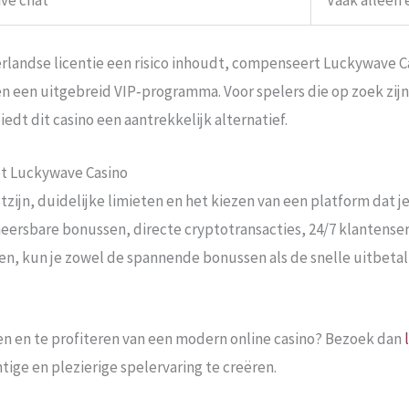
ive chat
Vaak alleen 
landse licentie een risico inhoudt, compenseert Luckywave C
 een uitgebreid VIP‑programma. Voor spelers die op zoek zijn 
edt dit casino een aantrekkelijk alternatief.
et Luckywave Casino
zijn, duidelijke limieten en het kiezen van een platform dat 
eheersbare bonussen, directe cryptotransacties, 24/7 klantenser
gen, kun je zowel de spannende bonussen als de snelle uitbeta
en en te profiteren van een modern online casino? Bezoek dan
tige en plezierige spelervaring te creëren.