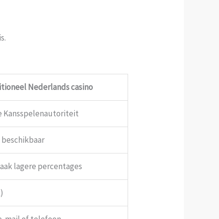
s.
itioneel Nederlands casino
 Kansspelenautoriteit
t beschikbaar
vaak lagere percentages
)