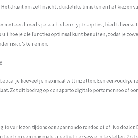
Het draait om zelfinzicht, duidelijke limieten en het kiezen v
no met een breed spelaanbod en crypto‑opties, biedt diverse to
p uit hoe je die functies optimaal kunt benutten, zodat je zowe
der risico’s te nemen.
ng
 bepaal je hoeveel je maximaal wilt inzetten. Een eenvoudige r
laat. Zet dit bedrag op een aparte digitale portemonnee of ee
oog te verliezen tijdens een spannende rondeslot of live deale
heid om een maximale speeltijd per sessie in te stellen. Zodra