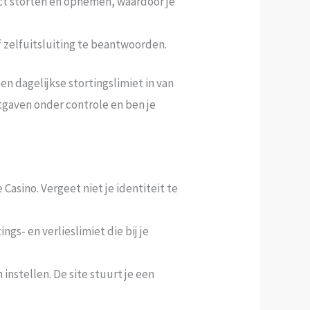
ct storten en opnemen, waardoor je
f zelfuitsluiting te beantwoorden.
en dagelijkse stortingslimiet in van
itgaven onder controle en ben je
asino. Vergeet niet je identiteit te
gs- en verlieslimiet die bij je
instellen. De site stuurt je een