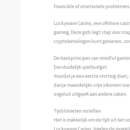
financiële of emotionele problemen. 
Luckywave Casino, een offshore casi
gaming. Deze gids legt stap voor sta
cryptobetalingen kunt genieten, zon
De basisprincipes van mindful gami
Een duidelijk spelbudget
Voordat je een eerste storting doet,
dan je maandelijks vrije inkomen toe
ongeluk uitgeeft aan andere zaken.
Tijdslimieten instellen
Het is makkelijk om de tijd uit het 
Luckywave Casino, bieden de mogelijk