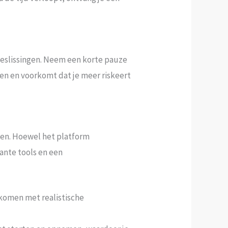
 beslissingen. Neem een korte pauze
ken en voorkomt dat je meer riskeert
ken. Hoewel het platform
ante tools en een
komen met realistische