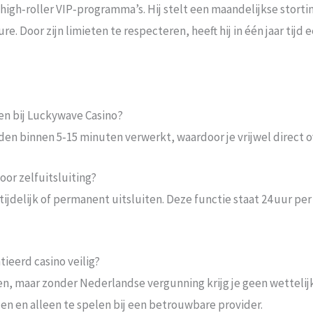
high‑roller VIP‑programma’s. Hij stelt een maandelijkse storti
re. Door zijn limieten te respecteren, heeft hij in één jaar tij
en bij Luckywave Casino?
en binnen 5‑15 minuten verwerkt, waardoor je vrijwel direct o
oor zelfuitsluiting?
f tijdelijk of permanent uitsluiten. Deze functie staat 24 uur pe
tieerd casino veilig?
en, maar zonder Nederlandse vergunning krijg je geen wettelij
n en alleen te spelen bij een betrouwbare provider.