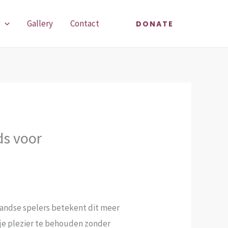
Gallery
Contact
DONATE
ds voor
landse spelers betekent dit meer
 je plezier te behouden zonder