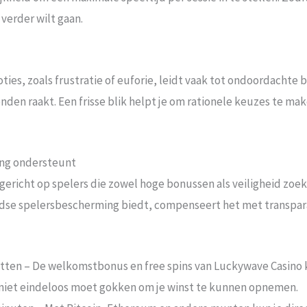
 verder wilt gaan.
ies, zoals frustratie of euforie, leidt vaak tot ondoordachte
onden raakt. Een frisse blik helpt je om rationele keuzes te ma
ng ondersteunt
gericht op spelers die zowel hoge bonussen als veiligheid zoe
ndse spelersbescherming biedt, compenseert het met transpar
ten – De welkomstbonus en free spins van Luckywave Casino 
 niet eindeloos moet gokken om je winst te kunnen opnemen.