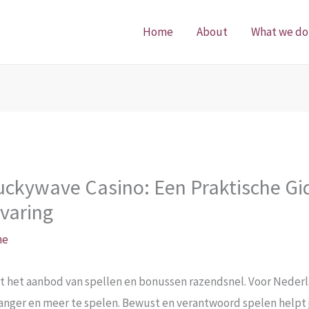
Home
About
What we do
uckywave Casino: Een Praktische Gi
varing
ne
it het aanbod van spellen en bonussen razendsnel. Voor Neder
anger en meer te spelen. Bewust en verantwoord spelen helpt