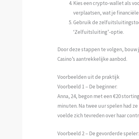
Kies een crypto‑wallet als v
verplaatsen, wat je financiële
Gebruik de zelfuitsluitingstoo
‘Zelfuitsluiting’-optie.
Door deze stappen te volgen, bouw j
Casino’s aantrekkelijke aanbod.
Voorbeelden uit de praktijk
Voorbeeld 1 – De beginner:
Anna, 24, begon met een €20 storting
minuten. Na twee uur spelen had ze €
voelde zich tevreden over haar contr
Voorbeeld 2 – De gevorderde speler: