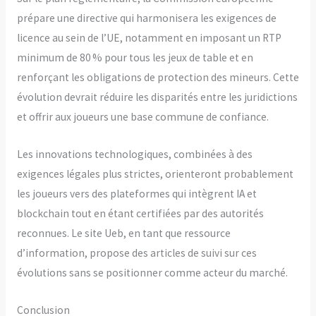
prépare une directive qui harmonisera les exigences de
licence au sein de l’UE, notamment en imposant un RTP
minimum de 80 % pour tous les jeux de table et en
renforçant les obligations de protection des mineurs. Cette
évolution devrait réduire les disparités entre les juridictions
et offrir aux joueurs une base commune de confiance.
Les innovations technologiques, combinées à des
exigences légales plus strictes, orienteront probablement
les joueurs vers des plateformes qui intègrent IA et
blockchain tout en étant certifiées par des autorités
reconnues. Le site Ueb, en tant que ressource
d’information, propose des articles de suivi sur ces
évolutions sans se positionner comme acteur du marché.
Conclusion