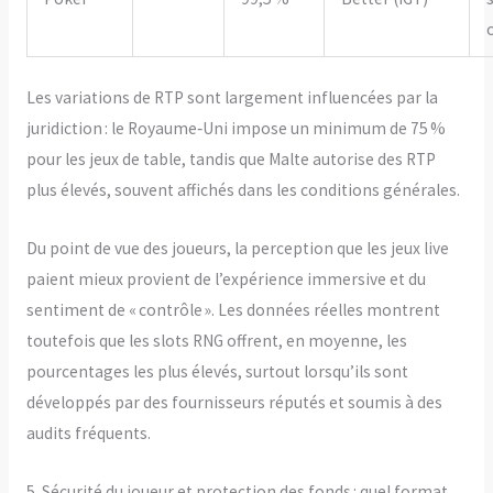
Les variations de RTP sont largement influencées par la
juridiction : le Royaume‑Uni impose un minimum de 75 %
pour les jeux de table, tandis que Malte autorise des RTP
plus élevés, souvent affichés dans les conditions générales.
Du point de vue des joueurs, la perception que les jeux live
paient mieux provient de l’expérience immersive et du
sentiment de « contrôle ». Les données réelles montrent
toutefois que les slots RNG offrent, en moyenne, les
pourcentages les plus élevés, surtout lorsqu’ils sont
développés par des fournisseurs réputés et soumis à des
audits fréquents.
5. Sécurité du joueur et protection des fonds : quel format