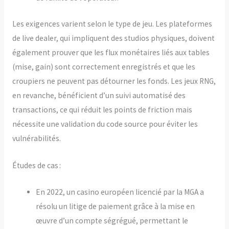
Les exigences varient selon le type de jeu. Les plateformes
de live dealer, qui impliquent des studios physiques, doivent
également prouver que les flux monétaires liés aux tables
(mise, gain) sont correctement enregistrés et que les
croupiers ne peuvent pas détourner les fonds. Les jeux RNG,
en revanche, bénéficient d’un suivi automatisé des
transactions, ce qui réduit les points de friction mais
nécessite une validation du code source pour éviter les
vulnérabilités.
Études de cas :
En 2022, un casino européen licencié par la MGA a
résolu un litige de paiement grâce à la mise en
œuvre d’un compte ségrégué, permettant le