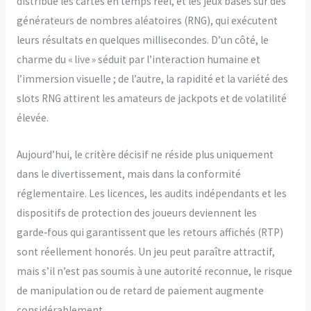
distribue les cartes en temps réel, et les jeux basés sur des
générateurs de nombres aléatoires (RNG), qui exécutent
leurs résultats en quelques millisecondes. D’un côté, le
charme du « live » séduit par l’interaction humaine et
l’immersion visuelle ; de l’autre, la rapidité et la variété des
slots RNG attirent les amateurs de jackpots et de volatilité
élevée.
Aujourd’hui, le critère décisif ne réside plus uniquement
dans le divertissement, mais dans la conformité
réglementaire. Les licences, les audits indépendants et les
dispositifs de protection des joueurs deviennent les
garde‑fous qui garantissent que les retours affichés (RTP)
sont réellement honorés. Un jeu peut paraître attractif,
mais s’il n’est pas soumis à une autorité reconnue, le risque
de manipulation ou de retard de paiement augmente
considérablement.