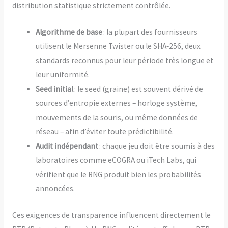
distribution statistique strictement contrôlée.
Algorithme de base
: la plupart des fournisseurs
utilisent le Mersenne Twister ou le SHA‑256, deux
standards reconnus pour leur période très longue et
leur uniformité.
Seed initial
: le seed (graine) est souvent dérivé de
sources d’entropie externes – horloge système,
mouvements de la souris, ou même données de
réseau – afin d’éviter toute prédictibilité.
Audit indépendant
: chaque jeu doit être soumis à des
laboratoires comme eCOGRA ou iTech Labs, qui
vérifient que le RNG produit bien les probabilités
annoncées.
Ces exigences de transparence influencent directement le