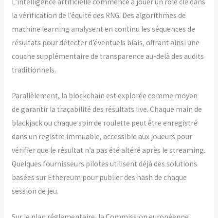
L’intelligence artificielle commence à jouer un rôle clé dans
la vérification de l’équité des RNG. Des algorithmes de
machine learning analysent en continu les séquences de
résultats pour détecter d’éventuels biais, offrant ainsi une
couche supplémentaire de transparence au-delà des audits
traditionnels.
Parallèlement, la blockchain est explorée comme moyen
de garantir la traçabilité des résultats live. Chaque main de
blackjack ou chaque spin de roulette peut être enregistré
dans un registre immuable, accessible aux joueurs pour
vérifier que le résultat n’a pas été altéré après le streaming.
Quelques fournisseurs pilotes utilisent déjà des solutions
basées sur Ethereum pour publier des hash de chaque
session de jeu.
Sur le plan réglementaire, la Commission européenne