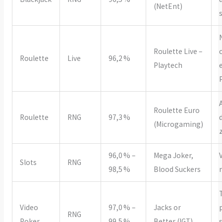
(NetEnt)
Roulette Live –
Roulette
Live
96,2 %
Playtech
Roulette Euro
Roulette
RNG
97,3 %
(Microgaming)
96,0 % –
Mega Joker,
Slots
RNG
98,5 %
Blood Suckers
Video
97,0 % –
Jacks or
RNG
Poker
99,5 %
Better (IGT)