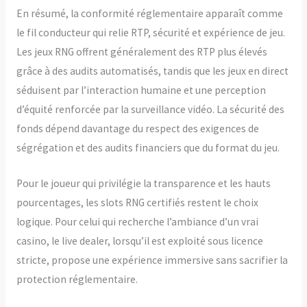
En résumé, la conformité réglementaire apparaît comme
le fil conducteur qui relie RTP, sécurité et expérience de jeu.
Les jeux RNG offrent généralement des RTP plus élevés
grâce à des audits automatisés, tandis que les jeux en direct
séduisent par l’interaction humaine et une perception
d’équité renforcée par la surveillance vidéo. La sécurité des
fonds dépend davantage du respect des exigences de
ségrégation et des audits financiers que du format du jeu.
Pour le joueur qui privilégie la transparence et les hauts
pourcentages, les slots RNG certifiés restent le choix
logique. Pour celui qui recherche l’ambiance d’un vrai
casino, le live dealer, lorsqu’il est exploité sous licence
stricte, propose une expérience immersive sans sacrifier la
protection réglementaire.