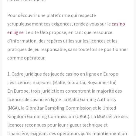
Pour découvrir une plateforme qui respecte
scrupuleusement ces exigences, rendez‑vous sur le
casino
en ligne
. Le site Ueb propose, en tant que ressource
d’information, des repères utiles sur les licences et les
pratiques de jeu responsable, sans toutefois se positionner
comme opérateur.
1. Cadre juridique des jeux de casino en ligne en Europe
Les licences majeures (Malte, Gibraltar, Royaume‑Uni)
En Europe, trois juridictions concentrent la majorité des
licences de casino en ligne : la Malta Gaming Authority
(MGA), la Gibraltar Gambling Commission et le United
Kingdom Gambling Commission (UKGC). La MGA délivre des
licences reconnues pour leur rigueur technique et
financière, exigeant des opérateurs qu’ils maintiennent un