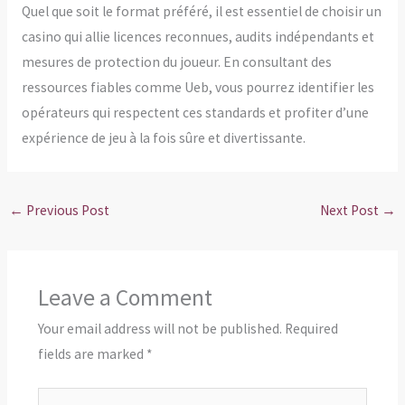
Quel que soit le format préféré, il est essentiel de choisir un
casino qui allie licences reconnues, audits indépendants et
mesures de protection du joueur. En consultant des
ressources fiables comme Ueb, vous pourrez identifier les
opérateurs qui respectent ces standards et profiter d’une
expérience de jeu à la fois sûre et divertissante.
←
Previous Post
Next Post
→
Leave a Comment
Your email address will not be published.
Required
fields are marked
*
Type