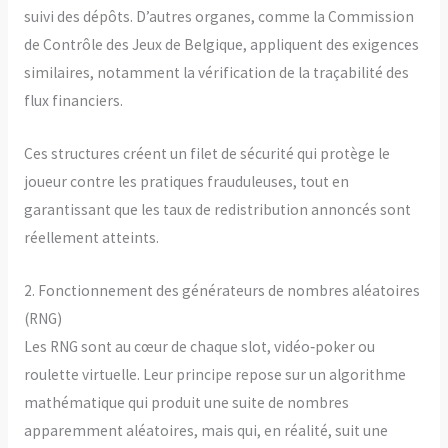
suivi des dépôts. D’autres organes, comme la Commission
de Contrôle des Jeux de Belgique, appliquent des exigences
similaires, notamment la vérification de la traçabilité des
flux financiers.
Ces structures créent un filet de sécurité qui protège le
joueur contre les pratiques frauduleuses, tout en
garantissant que les taux de redistribution annoncés sont
réellement atteints.
2. Fonctionnement des générateurs de nombres aléatoires
(RNG)
Les RNG sont au cœur de chaque slot, vidéo‑poker ou
roulette virtuelle. Leur principe repose sur un algorithme
mathématique qui produit une suite de nombres
apparemment aléatoires, mais qui, en réalité, suit une