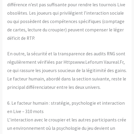
différence n’est pas suffisante pour rendre les tournois Live
obsolètes. Les joueurs qui privilégient l’interaction sociale
ou qui possèdent des compétences spécifiques (comptage
de cartes, lecture du croupier) peuvent compenser le léger
déficit de RTP.
En outre, la sécurité et la transparence des audits RNG sont
régulièrement vérifiées par Httpswww.Leforum Vaureal.Fr,
ce qui rassure les joueurs soucieux de la légitimité des gains.
Le facteur humain, abordé dans la section suivante, reste le
principal différenciateur entre les deux univers.
6. Le facteur humain : stratégie, psychologie et interaction
en Live – 310 mots
L’interaction avec le croupier et les autres participants crée
un environnement où la psychologie du jeu devient un