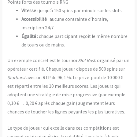
Points forts des tournois RNG
Vitesse
: jusqu’à 150 spins par minute sur les slots.
Accessibilité
: aucune contrainte d’horaire,
inscription 24/7.
Égalité
: chaque participant reçoit le même nombre
de tours ou de mains.
Un exemple concret est le tournoi
Slot Rush
organisé par un
opérateur certifié. Chaque joueur dispose de 500 spins sur
Starburst
avec un RTP de 96,1 %. Le prize‑pool de 10 000 €
est réparti entre les 10 meilleurs scores. Les joueurs qui
adoptent une stratégie de mise progressive (par exemple,
0,10 € → 0,20 € après chaque gain) augmentent leurs
chances de toucher les lignes payantes les plus lucratives.
Le type de joueur qui excelle dans ces compétitions est
souvent celui qui maîtrise la volatilité. Les slots à haute