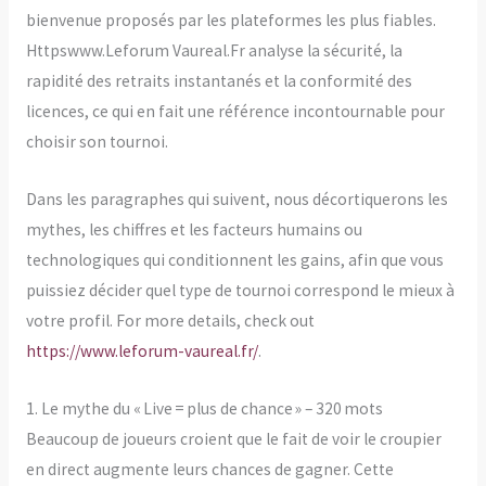
bienvenue proposés par les plateformes les plus fiables.
Httpswww.Leforum Vaureal.Fr analyse la sécurité, la
rapidité des retraits instantanés et la conformité des
licences, ce qui en fait une référence incontournable pour
choisir son tournoi.
Dans les paragraphes qui suivent, nous décortiquerons les
mythes, les chiffres et les facteurs humains ou
technologiques qui conditionnent les gains, afin que vous
puissiez décider quel type de tournoi correspond le mieux à
votre profil. For more details, check out
https://www.leforum-vaureal.fr/
.
1. Le mythe du « Live = plus de chance » – 320 mots
Beaucoup de joueurs croient que le fait de voir le croupier
en direct augmente leurs chances de gagner. Cette