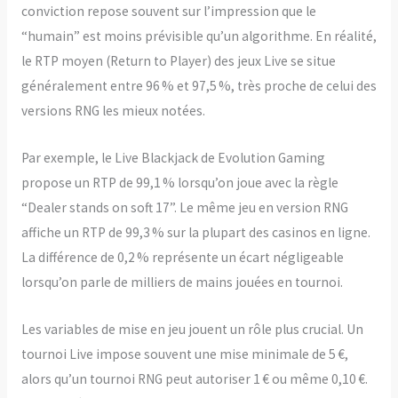
conviction repose souvent sur l’impression que le
“humain” est moins prévisible qu’un algorithme. En réalité,
le RTP moyen (Return to Player) des jeux Live se situe
généralement entre 96 % et 97,5 %, très proche de celui des
versions RNG les mieux notées.
Par exemple, le Live Blackjack de Evolution Gaming
propose un RTP de 99,1 % lorsqu’on joue avec la règle
“Dealer stands on soft 17”. Le même jeu en version RNG
affiche un RTP de 99,3 % sur la plupart des casinos en ligne.
La différence de 0,2 % représente un écart négligeable
lorsqu’on parle de milliers de mains jouées en tournoi.
Les variables de mise en jeu jouent un rôle plus crucial. Un
tournoi Live impose souvent une mise minimale de 5 €,
alors qu’un tournoi RNG peut autoriser 1 € ou même 0,10 €.