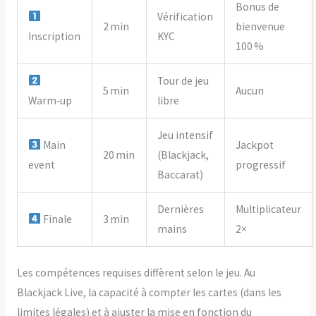
Bonus de
Vérification
2 min
bienvenue
Inscription
KYC
100 %
Tour de jeu
5 min
Aucun
Warm‑up
libre
Jeu intensif
Main
Jackpot
20 min
(Blackjack,
event
progressif
Baccarat)
Dernières
Multiplicateur
Finale
3 min
mains
2×
Les compétences requises diffèrent selon le jeu. Au
Blackjack Live, la capacité à compter les cartes (dans les
limites légales) et à ajuster la mise en fonction du