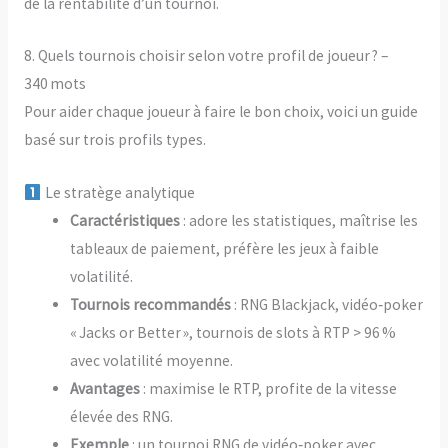
de la rentabilité d’un tournoi.
8. Quels tournois choisir selon votre profil de joueur ? –
340 mots
Pour aider chaque joueur à faire le bon choix, voici un guide
basé sur trois profils types.
Le stratège analytique
Caractéristiques
: adore les statistiques, maîtrise les
tableaux de paiement, préfère les jeux à faible
volatilité.
Tournois recommandés
: RNG Blackjack, vidéo‑poker
« Jacks or Better », tournois de slots à RTP > 96 %
avec volatilité moyenne.
Avantages
: maximise le RTP, profite de la vitesse
élevée des RNG.
Exemple
: un tournoi RNG de vidéo‑poker avec