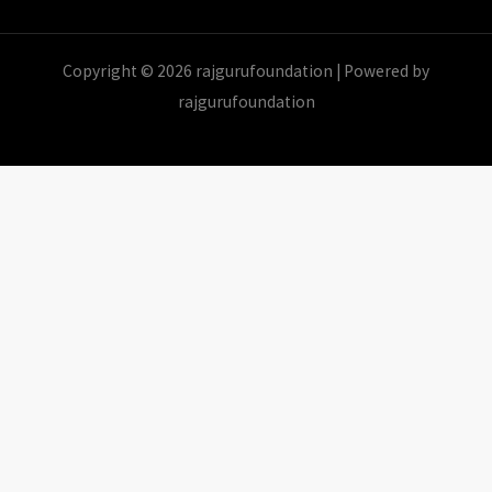
Copyright © 2026 rajgurufoundation | Powered by
rajgurufoundation