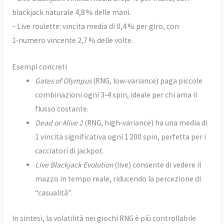
blackjack naturale 4,8 % delle mani.
– Live roulette: vincita media di 0,4 % per giro, con
1‑numero vincente 2,7 % delle volte.
Esempi concreti
Gates of Olympus
(RNG, low‑variance) paga piccole
combinazioni ogni 3‑4 spin, ideale per chi ama il
flusso costante.
Dead or Alive 2
(RNG, high‑variance) ha una media di
1 vincita significativa ogni 1 200 spin, perfetta per i
cacciatori di jackpot.
Live Blackjack Evolution
(live) consente di vedere il
mazzo in tempo reale, riducendo la percezione di
“casualità”.
In sintesi, la volatilità nei giochi RNG è più controllabile