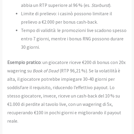
abbia un RTP superiore al 96 % (es.
Starburst
).
Limite di prelievo: i casinò possono limitare il
prelievo a €2.000 per bonus cash‑back.
Tempo di validità: le promozioni live scadono spesso
entro 7 giorni, mentre i bonus RNG possono durare
30 giorni.
Esempio pratico
: un giocatore riceve €200 di bonus con 20x
wagering su
Book of Dead
(RTP 96,21 %). Se la volatilità è
alta, il giocatore potrebbe impiegare 30‑40 giorni per
soddisfare il requisito, riducendo l’effettivo payout. Lo
stesso giocatore, invece, riceve un cash‑back del 10 % su
€1.000 di perdite al tavolo live, con un wagering di 5x,
recuperando €100 in pochi giorni e migliorando il payout
reale.