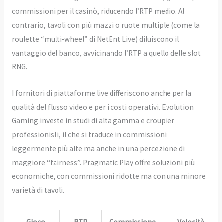
commissioni per il casinò, riducendo l’RTP medio. Al
contrario, tavoli con più mazzi o ruote multiple (come la
roulette “multi‑wheel” di NetEnt Live) diluiscono il
vantaggio del banco, avvicinando l’RTP a quello delle slot
RNG.
I fornitori di piattaforme live differiscono anche per la
qualità del flusso video e per i costi operativi. Evolution
Gaming investe in studi di alta gamma e croupier
professionisti, il che si traduce in commissioni
leggermente più alte ma anche in una percezione di
maggiore “fairness”. Pragmatic Play offre soluzioni più
economiche, con commissioni ridotte ma con una minore
varietà di tavoli.
Gioco
RTP
Commissione
Velocità