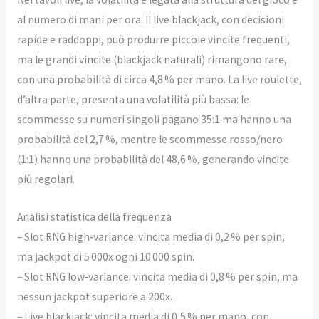
al numero di mani per ora. Il live blackjack, con decisioni
rapide e raddoppi, può produrre piccole vincite frequenti,
ma le grandi vincite (blackjack naturali) rimangono rare,
con una probabilità di circa 4,8 % per mano. La live roulette,
d’altra parte, presenta una volatilità più bassa: le
scommesse su numeri singoli pagano 35:1 ma hanno una
probabilità del 2,7 %, mentre le scommesse rosso/nero
(1:1) hanno una probabilità del 48,6 %, generando vincite
più regolari.
Analisi statistica della frequenza
– Slot RNG high‑variance: vincita media di 0,2 % per spin,
ma jackpot di 5 000x ogni 10 000 spin.
– Slot RNG low‑variance: vincita media di 0,8 % per spin, ma
nessun jackpot superiore a 200x.
– Live blackjack: vincita media di 0,5 % per mano, con