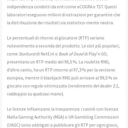
indipendenza condotti da enti come eCOGRA e TST. Questi
laboratori eseguono milioni di estrazioni per garantire che
la distribuzione dei risultati sia statistico‑mente neutra.
Le percentuali di ritorno al giocatore (RTP) variano
notevolmente a seconda del prodotto. Le slot più popolari,
come
Starburst
di NetEnt o
Book of Dead
di Play’n GO,
presentano un RTP medio del 96,5 %. La roulette RNG,
d’altro canto, ha un RTP intorno al 97,3 % per la versione
europea, mentre il blackjack RNG può arrivare al 99,5 % se
giocato con regole ottimizzate (rendimento del dealer 2:1,
raddoppio su qualsiasi mano).
Le licenze influenzano la trasparenza: i casinò con licenza
Malta Gaming Authority (MGA) o UK Gambling Commission
(UKGC) sono obbligati a pubblicare gli RTP per ogni gioco,