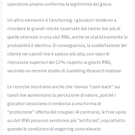
operatore umano conferma la legittimità del gioco.
Un altro elemento è l’anchoring: i giocatori tendono a
ricordare le grandi vincite osservate dal tavolo live più di
quelle ottenute in una slot RNG, anche se statisticamente la
probabilità è identica. Di conseguenza, la soddisfazione del
cliente nei casinò live è spesso più alta, con tassi di
ritenzione superiori del 12 % rispetto ai giochi RNG,
secondo un recente studio di
Gambling Research Institute
.
Le ricerche mostrano anche che i bonus “cash‑back” sui
tavoli live aumentano la percezione di valore, poiché i
giocatori associano il rimborso a una forma di
“protezione” offerta dal croupier. Al contrario, le free spins
su slot RNG possono sembrare più “artificiali”, soprattutto
quando le condizioni di wagering sono elevate.