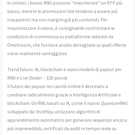
In sintesi, i bonus RNG possono “mascherare” un RTP più
basso, mentre le promozioni live tendono a essere più
trasparenti ma con margini già più contenuti. Per
massimizzare il valore, è consigliabile confrontare le
condizioni di scommessa su piattaforme valutate da
Omshroom, che fornisce analisi dettagliate su quali offerte
siano realmente vantaggiose.
Trend futuro: IA, blockchain e nuovi modelli di payout per
RNG e Live Dealer – 320 parole
Il futuro dei payout nei casinò online è destinato a
cambiare radicalmente grazie a Intelligenza Artificiale e
blockchain. Gli RNG basati su IA, come il nuovo
QuantumRNG
sviluppato da
TechPlay
, utilizzano algoritmi di
apprendimento automatico per generare sequenze ancora
più imprevedibili, certificati da audit in tempo reale su