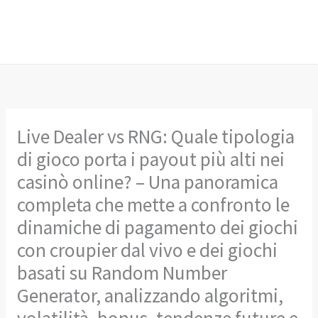
Skip
to
content
Live Dealer vs RNG: Quale tipologia
di gioco porta i payout più alti nei
casinò online? – Una panoramica
completa che mette a confronto le
dinamiche di pagamento dei giochi
con croupier dal vivo e dei giochi
basati su Random Number
Generator, analizzando algoritmi,