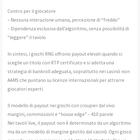
Contro per il giocatore
– Nessuna interazione umana, percezione di “freddo”
– Dipendenza esclusiva dall’algoritmo, senza possibilità di
“leggere” il tavolo
In sintesi, i giochi RNG offrono payout elevati quando si
sceglie un titolo con RTP certificato e si adotta una
strategia di bankroll adeguata, soprattutto nei casinò non
AAMS che puntano su licenze internazionali per attrarre
giocatori esperti.
Il modello di payout nei giochi con croupier dal vivo:
margini, commissioni e “house edge” – 410 parole
Nei tavoli live, il payout non è determinato da un algoritmo
ma da un modello di margine gestito dal casinò. Ogni gioco