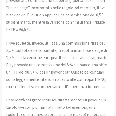
prevede una commissione sul betting (detta “rake”) o un
“house edge” incorporato nelle regole. Ad esempio, il live
blackjack di Evolution applica una commissione del 0,5 %
su ogni mano, mentre la versione con “insurance” riduce
l’RTP a 98,5 %.
Il live roulette, invece, utilizza una commissione fissa del
2,5 % sul totale delle puntate, tradotta in un house edge di
2,7 % per la versione europea. Il live baccarat di Pragmatic
Play prevede una commissione del 5 % sul banco, ma offre
un RTP del 98,94 % per il “player bet”. Queste percentuali
sono leggermente inferiori rispetto alle controparti RNG,
ma la differenza è compensata dall’esperienza immersiva.
La velocità del gioco influisce direttamente sul payout: un
tavolo live con più mani al minuto (ad esempio, una
roulette con un singolo zero e un solo mazzo) genera più