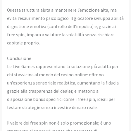
Questa struttura aiuta a mantenere l’emozione alta, ma
evita l’esaurimento psicologico. Il giocatore sviluppa abilità
di gestione emotiva (controllo dell’impulso) e, grazie ai
free spin, impara a valutare la volatilità senza rischiare
capitale proprio.
Conclusione
Le Live Games rappresentano la soluzione più adatta per
chi si avvicina al mondo del casino online: offrono
un’esperienza sensoriale realistica, aumentano la fiducia
grazie alla trasparenza del dealer, e mettono a
disposizione bonus specifici come i free spin, ideali per
testare strategie senza investire denaro reale.
Il valore dei free spin non è solo promozionale; è uno