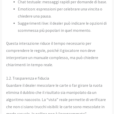
Chat testuale: messaggi rapidi per domande di base.
Emoticon: espressioni per celebrare una vincita o
chiedere una pausa.
Suggerimenti live: il dealer può indicare le opzioni di
scommessa più popolari in quel momento.
Questa interazione riduce il tempo necessario per
comprendere le regole, poiché il giocatore non deve
interpretare un manuale complesso, ma può chiedere
chiarimenti in tempo reale.
1.2. Trasparenza e fiducia
Guardare il dealer mescolare le carte o far girare la ruota
elimina il dubbio che il risultato sia manipolato da un
algoritmo nascosto. La “vista” reale permette di verificare
che non ci siano trucchi visibili: le carte sono mescolate in
modo casuale, la pallina non è “programmata”.