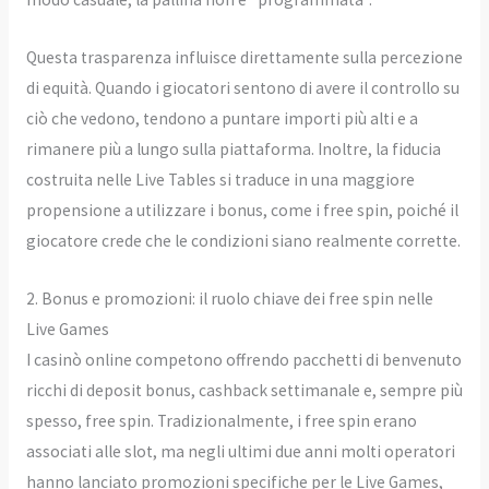
Questa trasparenza influisce direttamente sulla percezione
di equità. Quando i giocatori sentono di avere il controllo su
ciò che vedono, tendono a puntare importi più alti e a
rimanere più a lungo sulla piattaforma. Inoltre, la fiducia
costruita nelle Live Tables si traduce in una maggiore
propensione a utilizzare i bonus, come i free spin, poiché il
giocatore crede che le condizioni siano realmente corrette.
2. Bonus e promozioni: il ruolo chiave dei free spin nelle
Live Games
I casinò online competono offrendo pacchetti di benvenuto
ricchi di deposit bonus, cashback settimanale e, sempre più
spesso, free spin. Tradizionalmente, i free spin erano
associati alle slot, ma negli ultimi due anni molti operatori
hanno lanciato promozioni specifiche per le Live Games,