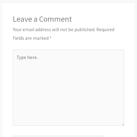
Leave a Comment
Your email address will not be published.
Required
fields are marked
*
Type
here..