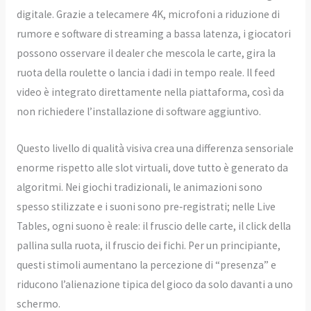
digitale. Grazie a telecamere 4K, microfoni a riduzione di
rumore e software di streaming a bassa latenza, i giocatori
possono osservare il dealer che mescola le carte, gira la
ruota della roulette o lancia i dadi in tempo reale. Il feed
video è integrato direttamente nella piattaforma, così da
non richiedere l’installazione di software aggiuntivo.
Questo livello di qualità visiva crea una differenza sensoriale
enorme rispetto alle slot virtuali, dove tutto è generato da
algoritmi. Nei giochi tradizionali, le animazioni sono
spesso stilizzate e i suoni sono pre‑registrati; nelle Live
Tables, ogni suono è reale: il fruscio delle carte, il click della
pallina sulla ruota, il fruscio dei fichi. Per un principiante,
questi stimoli aumentano la percezione di “presenza” e
riducono l’alienazione tipica del gioco da solo davanti a uno
schermo.