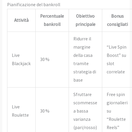
Pianificazione del bankroll
Percentuale
Obiettivo
Bonus
Attività
bankroll
principale
consigliati
Ridurre il
margine
“Live Spin
Live
della casa
Boost” su
30 %
Blackjack
tramite
slot
strategia di
correlate
base
Sfruttare
Free spin
scommesse
giornalieri
Live
30 %
a bassa
su
Roulette
varianza
“Roulette
(pari/rosso)
Reels”