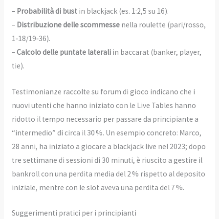
–
Probabilità di bust
in blackjack (es. 1:2,5 su 16).
–
Distribuzione delle scommesse
nella roulette (pari/rosso,
1‑18/19‑36).
–
Calcolo delle puntate laterali
in baccarat (banker, player,
tie).
Testimonianze raccolte su forum di gioco indicano che i
nuovi utenti che hanno iniziato con le Live Tables hanno
ridotto il tempo necessario per passare da principiante a
“intermedio” di circa il 30 %. Un esempio concreto: Marco,
28 anni, ha iniziato a giocare a blackjack live nel 2023; dopo
tre settimane di sessioni di 30 minuti, è riuscito a gestire il
bankroll con una perdita media del 2 % rispetto al deposito
iniziale, mentre con le slot aveva una perdita del 7 %.
Suggerimenti pratici per i principianti