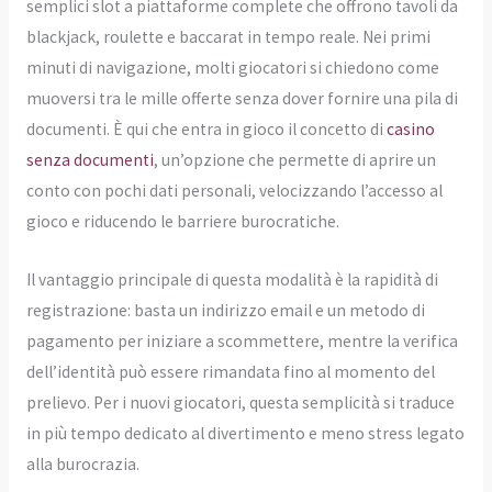
semplici slot a piattaforme complete che offrono tavoli da
blackjack, roulette e baccarat in tempo reale. Nei primi
minuti di navigazione, molti giocatori si chiedono come
muoversi tra le mille offerte senza dover fornire una pila di
documenti. È qui che entra in gioco il concetto di
casino
senza documenti
, un’opzione che permette di aprire un
conto con pochi dati personali, velocizzando l’accesso al
gioco e riducendo le barriere burocratiche.
Il vantaggio principale di questa modalità è la rapidità di
registrazione: basta un indirizzo email e un metodo di
pagamento per iniziare a scommettere, mentre la verifica
dell’identità può essere rimandata fino al momento del
prelievo. Per i nuovi giocatori, questa semplicità si traduce
in più tempo dedicato al divertimento e meno stress legato
alla burocrazia.