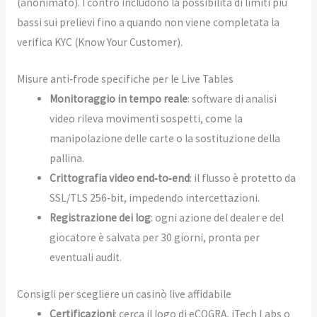
(anonimato). I contro includono la possibilità di limiti più
bassi sui prelievi fino a quando non viene completata la
verifica KYC (Know Your Customer).
Misure anti‑frode specifiche per le Live Tables
Monitoraggio in tempo reale
: software di analisi
video rileva movimenti sospetti, come la
manipolazione delle carte o la sostituzione della
pallina.
Crittografia video end‑to‑end
: il flusso è protetto da
SSL/TLS 256‑bit, impedendo intercettazioni.
Registrazione dei log
: ogni azione del dealer e del
giocatore è salvata per 30 giorni, pronta per
eventuali audit.
Consigli per scegliere un casinò live affidabile
Certificazioni
: cerca il logo di eCOGRA, iTech Labs o