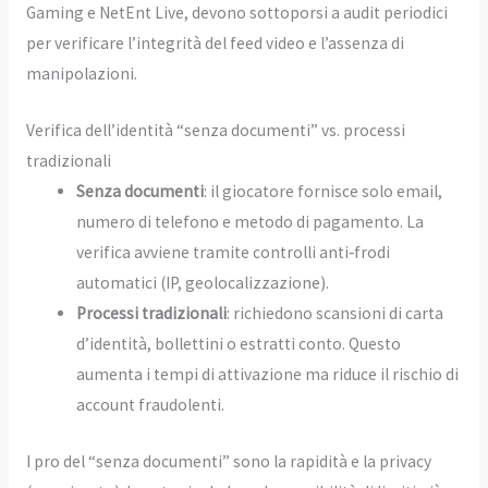
Gaming e NetEnt Live, devono sottoporsi a audit periodici
per verificare l’integrità del feed video e l’assenza di
manipolazioni.
Verifica dell’identità “senza documenti” vs. processi
tradizionali
Senza documenti
: il giocatore fornisce solo email,
numero di telefono e metodo di pagamento. La
verifica avviene tramite controlli anti‑frodi
automatici (IP, geolocalizzazione).
Processi tradizionali
: richiedono scansioni di carta
d’identità, bollettini o estratti conto. Questo
aumenta i tempi di attivazione ma riduce il rischio di
account fraudolenti.
I pro del “senza documenti” sono la rapidità e la privacy