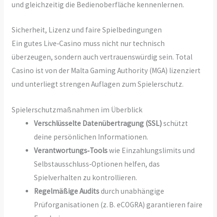
und gleichzeitig die Bedienoberfläche kennenlernen.
Sicherheit, Lizenz und faire Spielbedingungen
Ein gutes Live‑Casino muss nicht nur technisch
überzeugen, sondern auch vertrauenswürdig sein. Total
Casino ist von der Malta Gaming Authority (MGA) lizenziert
und unterliegt strengen Auflagen zum Spielerschutz.
Spielerschutzmaßnahmen im Überblick
Verschlüsselte Datenübertragung (SSL)
schützt
deine persönlichen Informationen.
Verantwortungs‑Tools
wie Einzahlungslimits und
Selbstausschluss‑Optionen helfen, das
Spielverhalten zu kontrollieren.
Regelmäßige Audits
durch unabhängige
Prüforganisationen (z. B. eCOGRA) garantieren faire