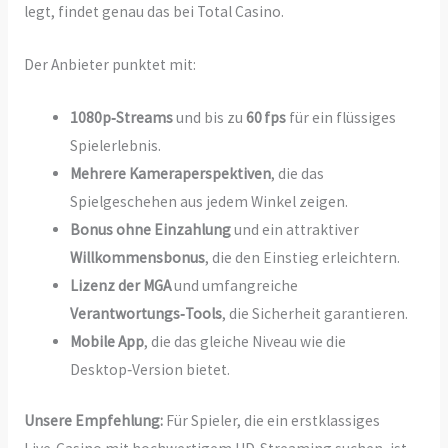
legt, findet genau das bei Total Casino.
Der Anbieter punktet mit:
1080p‑Streams
und bis zu
60 fps
für ein flüssiges
Spielerlebnis.
Mehrere Kameraperspektiven
, die das
Spielgeschehen aus jedem Winkel zeigen.
Bonus ohne Einzahlung
und ein attraktiver
Willkommensbonus
, die den Einstieg erleichtern.
Lizenz der MGA
und umfangreiche
Verantwortungs‑Tools
, die Sicherheit garantieren.
Mobile App
, die das gleiche Niveau wie die
Desktop‑Version bietet.
Unsere Empfehlung:
Für Spieler, die ein erstklassiges