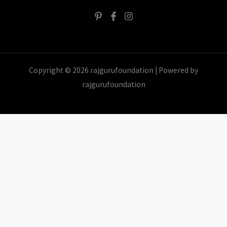
Copyright © 2026 rajgurufoundation | Powered by
rajgurufoundation