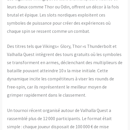
leurs dieux comme Thor ou Odin, offrent un décor à la fois
brutal et épique. Les slots nordiques exploitent ces
symboles de puissance pour créer des expériences où
chaque spin se ressent comme un combat.
Des titres tels que Vikings« Glory, Thor »s Thunderbolt et
Valhalla Quest intègrent des tours gratuits où les symboles
se transforment en armes, déclenchant des multiplieurs de
bataille pouvant atteindre 10 x la mise initiale. Cette
dynamique incite les compétiteurs à viser les rounds de
free‑spin, car ils représentent le meilleur moyen de
grimper rapidement dans le classement.
Un tournoi récent organisé autour de Valhalla Quest a
rassemblé plus de 12 000 participants. Le format était
simple : chaque joueur disposait de 100 000 € de mise