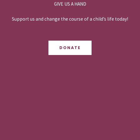
GIVE US A HAND
Support us and change the course of a child’s life today!
DONATE