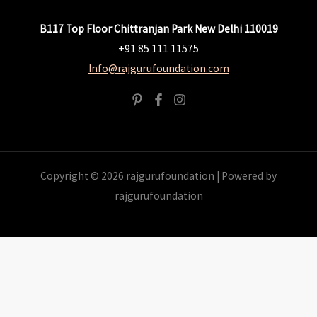
B117 Top Floor Chittranjan Park New Delhi 110019
+91 85 111 11575
Info@rajgurufoundation.com
Copyright © 2026 rajgurufoundation | Powered by
rajgurufoundation