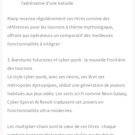
l’adrénaline d’une bataille.
Kiwip recense régulièrement ces titres comme des
références pour les tournois à thème mythologique,
offrant aux opérateurs un comparatif des meilleures
fonctionnalités à intégrer.
3. Aventures futuristes et cyber‑punk : la nouvelle frontière
des tournois
Le style cyber‑punk, avec ses néons, ses IA et ses
métropoles dystopiques, séduit une génération de joueurs
habitués aux jeux vidéo. Les slots sci‑fi comme Neon Galaxy,
Cyber Spin et AI Revolt traduisent cet univers en
fonctionnalités ultra‑modernes.
Les multiplier‑chain sont le cœur de ces titres : chaque
symbole gagnant déclenche une chaîne qui double le