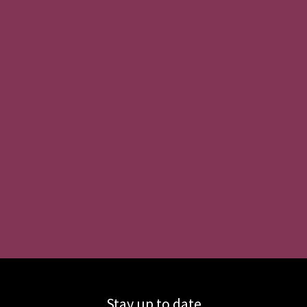
Stay up to date