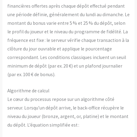
financières offertes après chaque dépôt effectué pendant
une période définie, généralement du lundi au dimanche. Le
montant du bonus varie entre 5 % et 25 % du dépôt, selon
le profil du joueur et le niveau du programme de fidélité. La
fréquence est fixe : le serveur vérifie chaque transaction à la
clôture du jour ouvrable et applique le pourcentage
correspondant. Les conditions classiques incluent un seuil
minimum de dépôt (par ex. 20 €) et un plafond journalier
(par ex. 100 € de bonus).
Algorithme de calcul
Le cœur du processus repose sur un algorithme côté
serveur. Lorsqu’un dépôt arrive, le back‑office récupère le
niveau du joueur (bronze, argent, or, platine) et le montant
du dépôt. L’équation simplifiée est :