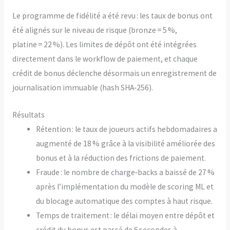
Le programme de fidélité a été revu : les taux de bonus ont
été alignés sur le niveau de risque (bronze = 5 %,
platine = 22 %). Les limites de dépôt ont été intégrées
directement dans le workflow de paiement, et chaque
crédit de bonus déclenche désormais un enregistrement de
journalisation immuable (hash SHA‑256).
Résultats
Rétention : le taux de joueurs actifs hebdomadaires a
augmenté de 18 % grâce à la visibilité améliorée des
bonus et à la réduction des frictions de paiement.
Fraude : le nombre de charge‑backs a baissé de 27 %
après l’implémentation du modèle de scoring ML et
du blocage automatique des comptes à haut risque.
Temps de traitement : le délai moyen entre dépôt et
crédit du bonus est passé de 6 secondes à