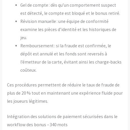
Gel de compte : dès qu’un comportement suspect
est détecté, le compte est bloqué et le bonus retiré.
Révision manuelle : une équipe de conformité
examine les pièces d’identité et les historiques de
jeu.
Remboursement : si la fraude est confirmée, le
dépôt est annulé et les fonds sont reversés à
l’émetteur de la carte, évitant ainsi les charge‑backs
coûteux.
Ces procédures permettent de réduire le taux de fraude de
plus de 20 % tout en maintenant une expérience fluide pour
les joueurs légitimes.
Intégration des solutions de paiement sécurisées dans le
workflow des bonus – 340 mots