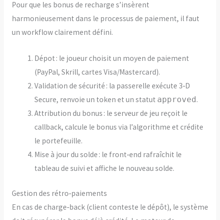
Pour que les bonus de recharge s’insèrent
harmonieusement dans le processus de paiement, il faut
un workflow clairement défini.
Dépot : le joueur choisit un moyen de paiement
(PayPal, Skrill, cartes Visa/Mastercard).
Validation de sécurité : la passerelle exécute 3‑D
Secure, renvoie un token et un statut
.
approved
Attribution du bonus : le serveur de jeu reçoit le
callback, calcule le bonus via l’algorithme et crédite
le portefeuille.
Mise à jour du solde : le front‑end rafraîchit le
tableau de suivi et affiche le nouveau solde.
Gestion des rétro‑paiements
En cas de charge‑back (client conteste le dépôt), le système