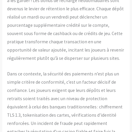
à les garder ! Les bonus de recharge hebdomadaires sont
devenus le levier de rétention le plus efficace. Chaque dépôt
réalisé un mardi ou un vendredi peut déclencher un
pourcentage supplémentaire crédité sur le compte,
souvent sous forme de cashback ou de crédits de jeu. Cette
pratique transforme chaque transaction en une
opportunité de valeur ajoutée, incitant les joueurs à revenir
régulièrement plutôt qu’à se disperser sur plusieurs sites.
Dans ce contexte, la sécurité des paiements n’est plus un
simple critère de conformité, c’est un facteur décisif de
confiance. Les joueurs exigent que leurs dépôts et leurs
retraits soient traités avec un niveau de protection
équivalent à celui des banques traditionnelles : chiffrement
TLS 1.3, tokenisation des cartes, vérifications d’identité
renforcées. Un incident de fraude peut rapidement
entacher la réputation d’un casino fiable et faire fuir la