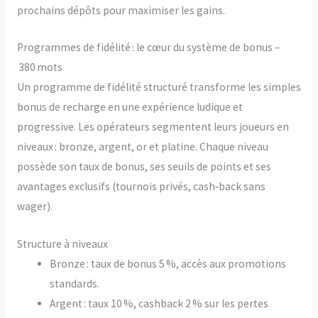
prochains dépôts pour maximiser les gains.
Programmes de fidélité : le cœur du système de bonus –
380 mots
Un programme de fidélité structuré transforme les simples
bonus de recharge en une expérience ludique et
progressive. Les opérateurs segmentent leurs joueurs en
niveaux : bronze, argent, or et platine. Chaque niveau
possède son taux de bonus, ses seuils de points et ses
avantages exclusifs (tournois privés, cash‑back sans
wager).
Structure à niveaux
Bronze : taux de bonus 5 %, accès aux promotions
standards.
Argent : taux 10 %, cashback 2 % sur les pertes