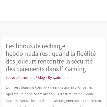
Skip
to
content
Les bonus de recharge
hebdomadaires : quand la fidélité
des joueurs rencontre la sécurité
des paiements dans l’iGaming
Leave a Comment
/
Blog
/ By
wadmiine
L’univers iGaming connaît une mutation profonde : les
opérateurs ne se contentent plus d’attirer de nouveaux
joueurs avec un bonus de bienvenue généreux, ils cherchent