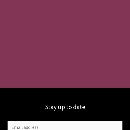
Stay up to date