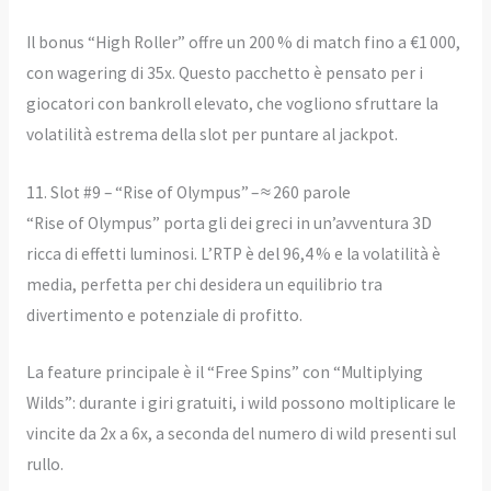
Il bonus “High Roller” offre un 200 % di match fino a €1 000,
con wagering di 35x. Questo pacchetto è pensato per i
giocatori con bankroll elevato, che vogliono sfruttare la
volatilità estrema della slot per puntare al jackpot.
11. Slot #9 – “Rise of Olympus” – ≈ 260 parole
“Rise of Olympus” porta gli dei greci in un’avventura 3D
ricca di effetti luminosi. L’RTP è del 96,4 % e la volatilità è
media, perfetta per chi desidera un equilibrio tra
divertimento e potenziale di profitto.
La feature principale è il “Free Spins” con “Multiplying
Wilds”: durante i giri gratuiti, i wild possono moltiplicare le
vincite da 2x a 6x, a seconda del numero di wild presenti sul
rullo.