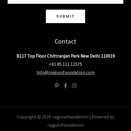
SUBMIT
Contact
B117 Top Floor Chittranjan Park New Delhi 110019
+91 85 111 11575
Info@rajgurufoundation.com
Copyright © 2026 rajgurufoundation | Powered by
rajgurufoundation