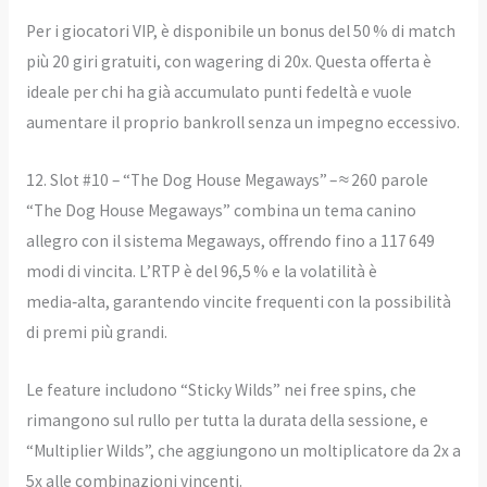
Per i giocatori VIP, è disponibile un bonus del 50 % di match
più 20 giri gratuiti, con wagering di 20x. Questa offerta è
ideale per chi ha già accumulato punti fedeltà e vuole
aumentare il proprio bankroll senza un impegno eccessivo.
12. Slot #10 – “The Dog House Megaways” – ≈ 260 parole
“The Dog House Megaways” combina un tema canino
allegro con il sistema Megaways, offrendo fino a 117 649
modi di vincita. L’RTP è del 96,5 % e la volatilità è
media‑alta, garantendo vincite frequenti con la possibilità
di premi più grandi.
Le feature includono “Sticky Wilds” nei free spins, che
rimangono sul rullo per tutta la durata della sessione, e
“Multiplier Wilds”, che aggiungono un moltiplicatore da 2x a
5x alle combinazioni vincenti.