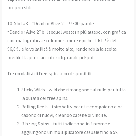
proprio stile.
10. Slot #8 – “Dead or Alive 2” – ≈ 300 parole
“Dead or Alive 2” è il sequel western più atteso, con grafica
cinematografica e colonne sonore epiche. L’RTP è del
96,8 % e la volatilità è molto alta, rendendola la scelta
prediletta per i cacciatori di grandi jackpot.
Tre modalità di free‑spin sono disponibili:
Sticky Wilds – wild che rimangono sul rullo per tutta
la durata dei free spins.
Rolling Reels – i simboli vincenti scompaiono e ne
cadono di nuovi, creando catene di vincite.
Blazing Spins – tutti i wild sono in fiamme e
aggiungono un moltiplicatore casuale fino a 5x.