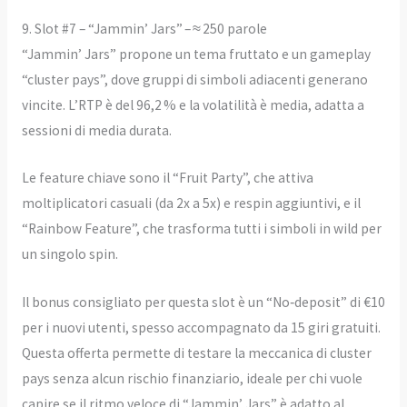
9. Slot #7 – “Jammin’ Jars” – ≈ 250 parole
“Jammin’ Jars” propone un tema fruttato e un gameplay
“cluster pays”, dove gruppi di simboli adiacenti generano
vincite. L’RTP è del 96,2 % e la volatilità è media, adatta a
sessioni di media durata.
Le feature chiave sono il “Fruit Party”, che attiva
moltiplicatori casuali (da 2x a 5x) e respin aggiuntivi, e il
“Rainbow Feature”, che trasforma tutti i simboli in wild per
un singolo spin.
Il bonus consigliato per questa slot è un “No‑deposit” di €10
per i nuovi utenti, spesso accompagnato da 15 giri gratuiti.
Questa offerta permette di testare la meccanica di cluster
pays senza alcun rischio finanziario, ideale per chi vuole
capire se il ritmo veloce di “Jammin’ Jars” è adatto al