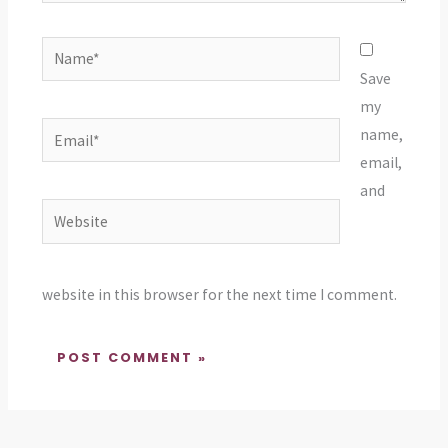
Name*
Save
my
Email*
name,
email,
and
Website
website in this browser for the next time I comment.