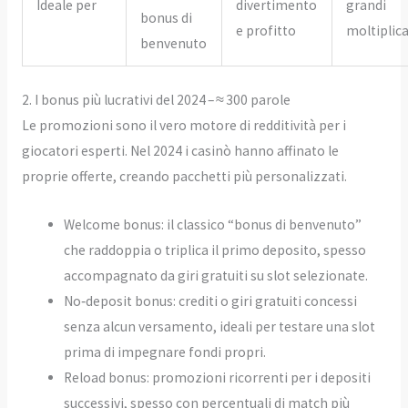
Ideale per
divertimento
grandi
bonus di
e profitto
moltiplica
benvenuto
2. I bonus più lucrativi del 2024 – ≈ 300 parole
Le promozioni sono il vero motore di redditività per i
giocatori esperti. Nel 2024 i casinò hanno affinato le
proprie offerte, creando pacchetti più personalizzati.
Welcome bonus: il classico “bonus di benvenuto”
che raddoppia o triplica il primo deposito, spesso
accompagnato da giri gratuiti su slot selezionate.
No‑deposit bonus: crediti o giri gratuiti concessi
senza alcun versamento, ideali per testare una slot
prima di impegnare fondi propri.
Reload bonus: promozioni ricorrenti per i depositi
successivi, spesso con percentuali di match più