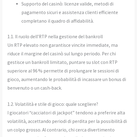
Supporto del casinò: licenze valide, metodi di
pagamento sicuri e assistenza clienti efficiente
completano il quadro di affidabilità.
1.1. Il ruolo dell’RTP nella gestione del bankroll
Un RTP elevato non garantisce vincite immediate, ma
riduce il margine del casinò sul lungo periodo. Per chi
gestisce un bankroll limitato, puntare su slot con RTP
superiore al 96 % permette di prolungare le sessioni di
gioco, aumentando le probabilità di incassare un bonus di
benvenuto o un cash‑back.
1.2. Volatilità e stile di gioco: quale scegliere?
I giocatori “cacciatori di jackpot” tendono a preferire alta
volatilità, accettando periodi di perdita per la possibilità di
un colpo grosso. Al contrario, chi cerca divertimento