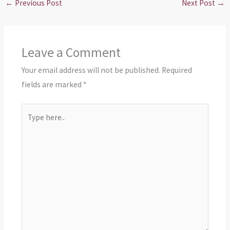
←
Previous Post
Next Post
→
Leave a Comment
Your email address will not be published.
Required
fields are marked
*
Type
here..