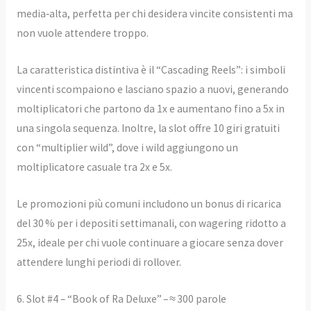
media‑alta, perfetta per chi desidera vincite consistenti ma
non vuole attendere troppo.
La caratteristica distintiva è il “Cascading Reels”: i simboli
vincenti scompaiono e lasciano spazio a nuovi, generando
moltiplicatori che partono da 1x e aumentano fino a 5x in
una singola sequenza. Inoltre, la slot offre 10 giri gratuiti
con “multiplier wild”, dove i wild aggiungono un
moltiplicatore casuale tra 2x e 5x.
Le promozioni più comuni includono un bonus di ricarica
del 30 % per i depositi settimanali, con wagering ridotto a
25x, ideale per chi vuole continuare a giocare senza dover
attendere lunghi periodi di rollover.
6. Slot #4 – “Book of Ra Deluxe” – ≈ 300 parole