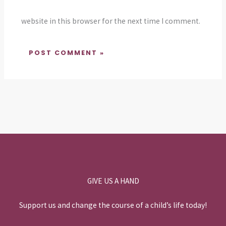
website in this browser for the next time I comment.
GIVE US A HAND
Support us and change the course of a child’s life today!