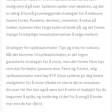
mulig uten å gå over. Spilleren spiller mot dealeren, og det
er viktig å forstå grunnleggende strategier for å redusere
husets fordel. Roulette, derimot, involverer å satse på
hvilket nummer eller farge kulen vil lande på, og det finnes
mange forskjellige innsatsalternativer å velge mellom.
Strategier for spilleautomater: Tips og triks for suksess
Når det kommer til spilleautomater, er det ingen
garanterte strategier for å vinne, men det finnes flere tips
som kan forbedre sjansene dine. Først og fremst, velg
spilleautomater med høy RTP. Disse spillene gir deg bedre
muligheter for å vinne tilbake en større del av innsatsen
din over tid. Det kan også være lurt å sette et budsjett før du
begynner å spille, og holde deg til det for å unngå å bruke
mer enn du har råd til.