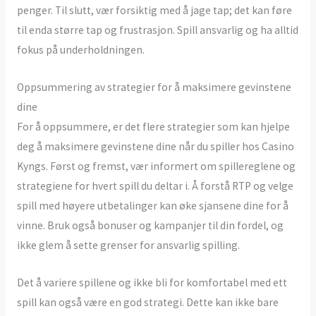
penger. Til slutt, vær forsiktig med å jage tap; det kan føre
til enda større tap og frustrasjon. Spill ansvarlig og ha alltid
fokus på underholdningen.
Oppsummering av strategier for å maksimere gevinstene
dine
For å oppsummere, er det flere strategier som kan hjelpe
deg å maksimere gevinstene dine når du spiller hos Casino
Kyngs. Først og fremst, vær informert om spillereglene og
strategiene for hvert spill du deltar i. Å forstå RTP og velge
spill med høyere utbetalinger kan øke sjansene dine for å
vinne. Bruk også bonuser og kampanjer til din fordel, og
ikke glem å sette grenser for ansvarlig spilling.
Det å variere spillene og ikke bli for komfortabel med ett
spill kan også være en god strategi. Dette kan ikke bare