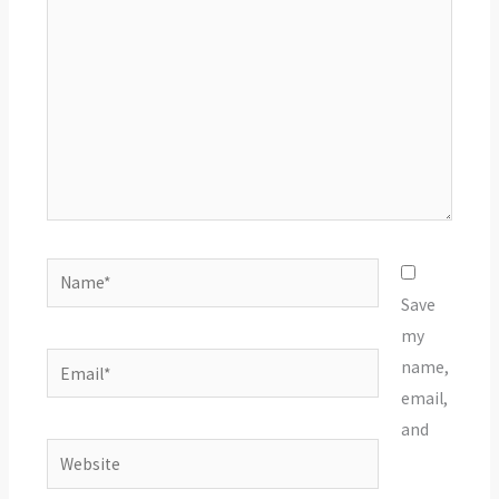
Name*
Save
my
Email*
name,
email,
and
Website