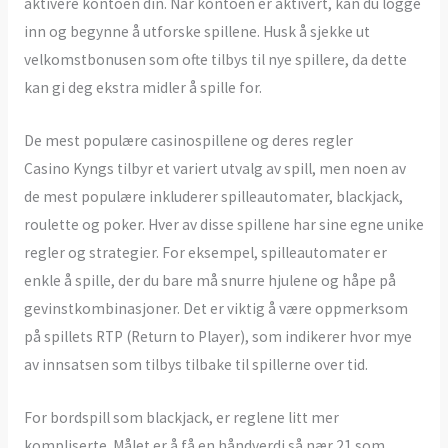
aktivere kontoen din. Når kontoen er aktivert, kan du logge
inn og begynne å utforske spillene. Husk å sjekke ut
velkomstbonusen som ofte tilbys til nye spillere, da dette
kan gi deg ekstra midler å spille for.
De mest populære casinospillene og deres regler
Casino Kyngs tilbyr et variert utvalg av spill, men noen av
de mest populære inkluderer spilleautomater, blackjack,
roulette og poker. Hver av disse spillene har sine egne unike
regler og strategier. For eksempel, spilleautomater er
enkle å spille, der du bare må snurre hjulene og håpe på
gevinstkombinasjoner. Det er viktig å være oppmerksom
på spillets RTP (Return to Player), som indikerer hvor mye
av innsatsen som tilbys tilbake til spillerne over tid.
For bordspill som blackjack, er reglene litt mer
kompliserte. Målet er å få en håndverdi så nær 21 som