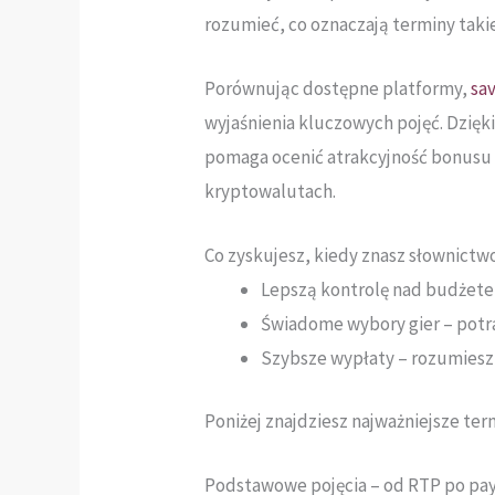
rozumieć, co oznaczają terminy taki
Porównując dostępne platformy,
sa
wyjaśnienia kluczowych pojęć. Dzię
pomaga ocenić atrakcyjność bonusu 
kryptowalutach.
Co zyskujesz, kiedy znasz słownictw
Lepszą kontrolę nad budżetem
Świadome wybory gier – potra
Szybsze wypłaty – rozumiesz,
Poniżej znajdziesz najważniejsze ter
Podstawowe pojęcia – od RTP po pay