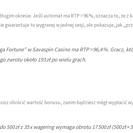
długim okresie. Jeśli automat ma RTP = 96 %, oznacza to, że z
ie gwarantuje to wygranej w jednej sesji, ale pokazuje, jak „prz
a Fortune” w Savaspin Casino ma RTP = 96,4 %. Gracz, któ
go zwrotu około 193 zł po wielu grach.
musisz obrócić wartość bonusu, zanim będziesz mógł wypłacić w
o 500 zł z 35 x wagering wymaga obrotu 17 500 zł (500 zł × 3