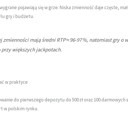
e wygrane pojawiają się w grze. Niska zmienność daje częste, ma
lu gry i budżetu.
iej zmienności mają średni RTP ≈ 96‑97 %, natomiast gry o
 przy większych jackpotach.
tać w praktyce
wanie do pierwszego depozytu do 500 zł oraz 100 darmowych sp
rt w polskim rynku.