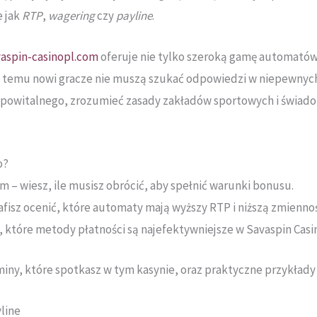
e jak
RTP
,
wagering
czy
payline
.
vaspin-casinopl.com
oferuje nie tylko szeroką gamę automatów i
ki temu nowi gracze nie muszą szukać odpowiedzi w niepewnych
powitalnego, zrozumieć zasady zakładów sportowych i świadom
o?
 – wiesz, ile musisz obrócić, aby spełnić warunki bonusu.
fisz ocenić, które automaty mają wyższy RTP i niższą zmienno
 które metody płatności są najefektywniejsze w Savaspin Casi
miny, które spotkasz w tym kasynie, oraz praktyczne przykłady
line