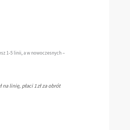
sz 1‑5 linii, a w nowoczesnych –
na linię, płaci 1 zł za obrót