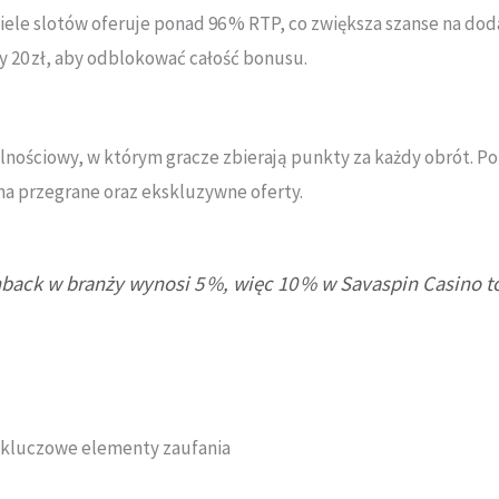
ele slotów oferuje ponad 96 % RTP, co zwiększa szanse na do
y 20 zł, aby odblokować całość bonusu.
alnościowy, w którym gracze zbierają punkty za każdy obrót. P
a przegrane oraz ekskluzywne oferty.
hback w branży wynosi 5 %, więc 10 % w Savaspin Casino 
 kluczowe elementy zaufania