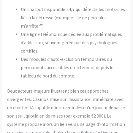
Un chatbot disponible 24/7 qui détecte les mots‑clés
liés à la détresse (exemple : “je ne peux plus
m’arrêter”).
Une ligne téléphonique dédiée aux problématiques
d’addiction, souvent gérée par des psychologues
certifiés.
Des modules d’auto‑exclusion temporaires ou
permanents accessibles directement depuis le
tableau de bord du compte.
Deux acteurs majeurs illustrent bien ces approches
divergentes. CasinoX mise sur l’assistance immédiate avec
un chatbot IA capable d’intervenir dès qu’un joueur dépasse
son seuil quotidien de mises (par exemple €2 000). Le
système propose alors un lien vers une page d’information
sur le jeu responsable et offre la possibilité d’activer une