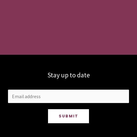
Stay up to date
SUBMIT