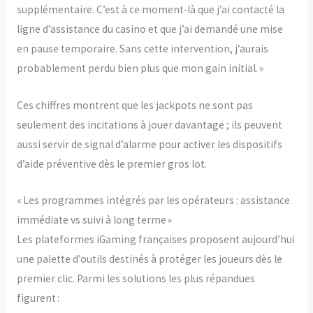
supplémentaire. C’est à ce moment‑là que j’ai contacté la
ligne d’assistance du casino et que j’ai demandé une mise
en pause temporaire. Sans cette intervention, j’aurais
probablement perdu bien plus que mon gain initial. »
Ces chiffres montrent que les jackpots ne sont pas
seulement des incitations à jouer davantage ; ils peuvent
aussi servir de signal d’alarme pour activer les dispositifs
d’aide préventive dès le premier gros lot.
« Les programmes intégrés par les opérateurs : assistance
immédiate vs suivi à long terme »
Les plateformes iGaming françaises proposent aujourd’hui
une palette d’outils destinés à protéger les joueurs dès le
premier clic. Parmi les solutions les plus répandues
figurent :