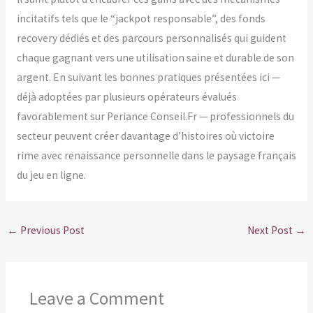
incitatifs tels que le “jackpot responsable”, des fonds
recovery dédiés et des parcours personnalisés qui guident
chaque gagnant vers une utilisation saine et durable de son
argent. En suivant les bonnes pratiques présentées ici —
déjà adoptées par plusieurs opérateurs évalués
favorablement sur Periance Conseil.Fr — professionnels du
secteur peuvent créer davantage d’histoires où victoire
rime avec renaissance personnelle dans le paysage français
du jeu en ligne.
←
Previous Post
Next Post
→
Leave a Comment