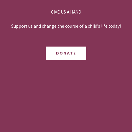
GIVE US A HAND
Support us and change the course of a child’s life today!
DONATE