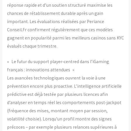
réponse rapide et d’un soutien structuré maximise les
chances de rétablissement durable après un gain
important. Les évaluations réalisées par Periance
Conseil.Fr confirment régulièrement que ces modèles
gagnent en popularité parmi les meilleurs casinos sans KYC
évalués chaque trimestre.
« Le futur du support player‑centred dans l’iGaming
français : innovations attendues »
Les avancées technologiques ouvrent la voie à une
prévention encore plus proactive. L’intelligence artificielle
prédictive est déjà testée par plusieurs licences afin
d’analyser en temps réel les comportements post‑jackpot
(fréquence des mises, montant moyen par session,
volatilité choisie). Lorsqu’un profil montre des signes
précoces – par exemple plusieurs relances supérieures à