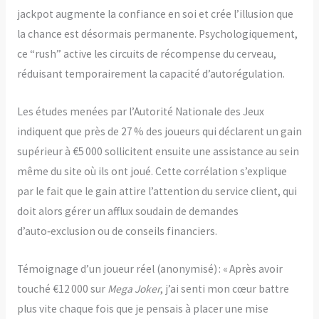
jackpot augmente la confiance en soi et crée l’illusion que
la chance est désormais permanente. Psychologiquement,
ce “rush” active les circuits de récompense du cerveau,
réduisant temporairement la capacité d’autorégulation.
Les études menées par l’Autorité Nationale des Jeux
indiquent que près de 27 % des joueurs qui déclarent un gain
supérieur à €5 000 sollicitent ensuite une assistance au sein
même du site où ils ont joué. Cette corrélation s’explique
par le fait que le gain attire l’attention du service client, qui
doit alors gérer un afflux soudain de demandes
d’auto‑exclusion ou de conseils financiers.
Témoignage d’un joueur réel (anonymisé) : « Après avoir
touché €12 000 sur
Mega Joker
, j’ai senti mon cœur battre
plus vite chaque fois que je pensais à placer une mise