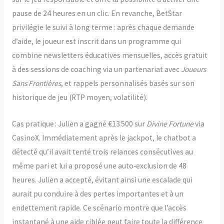
pause de 24 heures en un clic. En revanche, BetStar
privilégie le suivi à long terme : après chaque demande
d’aide, le joueur est inscrit dans un programme qui
combine newsletters éducatives mensuelles, accès gratuit
à des sessions de coaching via un partenariat avec
Joueurs
Sans Frontières
, et rappels personnalisés basés sur son
historique de jeu (RTP moyen, volatilité).
Cas pratique : Julien a gagné €13 500 sur
Divine Fortune
via
CasinoX. Immédiatement après le jackpot, le chatbot a
détecté qu’il avait tenté trois relances consécutives au
même pari et lui a proposé une auto‑exclusion de 48
heures. Julien a accepté, évitant ainsi une escalade qui
aurait pu conduire à des pertes importantes et à un
endettement rapide. Ce scénario montre que l’accès
instantané à une aide ciblée peut faire toute la différence