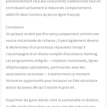
positionnement face aux concurrents traditionnels tout en
contribuant activement à réduire les comportements
addictifs dans l’univers du jeu en ligne français.
Conclusion
Un jackpot ne doit pas être perçu uniquement comme une
source instantanée de richesse ; il peut également devenir
le déclencheur d’un processus réparateur lorsqu’il
s’accompagne d’un réseau complet d’assistance iGaming.
Les programmes intégrés — chatbots instantanés, lignes
téléphoniques spécialisées, partenariats avec des
associations reconnues — transforment ce moment
fortuné en opportunité pour instaurer un filet sécuritaire
autour du joueur dès qu’il touche le gros lot.
Supprimer les gains élevés n’est ni souhaitable ni réaliste ;
il suffit plutôt d’encadrer ces gains avec des mécanismes