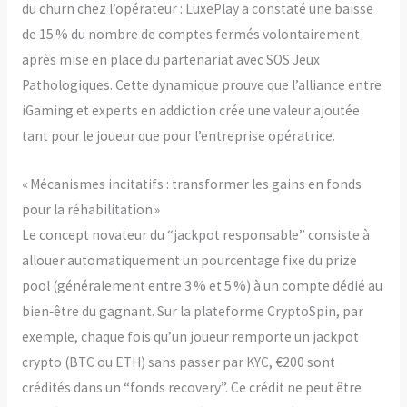
du churn chez l’opérateur : LuxePlay a constaté une baisse
de 15 % du nombre de comptes fermés volontairement
après mise en place du partenariat avec SOS Jeux
Pathologiques. Cette dynamique prouve que l’alliance entre
iGaming et experts en addiction crée une valeur ajoutée
tant pour le joueur que pour l’entreprise opératrice.
« Mécanismes incitatifs : transformer les gains en fonds
pour la réhabilitation »
Le concept novateur du “jackpot responsable” consiste à
allouer automatiquement un pourcentage fixe du prize
pool (généralement entre 3 % et 5 %) à un compte dédié au
bien‑être du gagnant. Sur la plateforme CryptoSpin, par
exemple, chaque fois qu’un joueur remporte un jackpot
crypto (BTC ou ETH) sans passer par KYC, €200 sont
crédités dans un “fonds recovery”. Ce crédit ne peut être