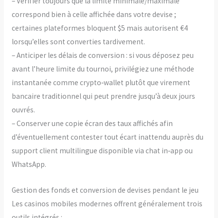
– Vérifier toujours que la limite minimale/maximale
correspond bien à celle affichée dans votre devise ;
certaines plateformes bloquent $5 mais autorisent €4
lorsqu’elles sont converties tardivement.
– Anticiper les délais de conversion : si vous déposez peu
avant l’heure limite du tournoi, privilégiez une méthode
instantanée comme crypto‑wallet plutôt que virement
bancaire traditionnel qui peut prendre jusqu’à deux jours
ouvrés.
– Conserver une copie écran des taux affichés afin
d’éventuellement contester tout écart inattendu auprès du
support client multilingue disponible via chat in‑app ou
WhatsApp.
Gestion des fonds et conversion de devises pendant le jeu
Les casinos mobiles modernes offrent généralement trois
outils intégrés :