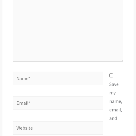
Name*
Save
my
Email*
name,
email,
and
Website