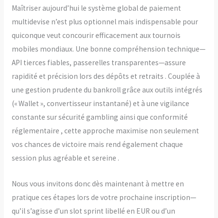
Maîtriser aujourd’hui le système global de paiement
multidevise n’est plus optionnel mais indispensable pour
quiconque veut concourir efficacement aux tournois
mobiles mondiaux. Une bonne compréhension technique—
API tierces fiables, passerelles transparentes—assure
rapidité et précision lors des dépôts et retraits . Couplée à
une gestion prudente du bankroll grâce aux outils intégrés
(« Wallet », convertisseur instantané) et à une vigilance
constante sur sécurité gambling ainsi que conformité
réglementaire , cette approche maximise non seulement
vos chances de victoire mais rend également chaque
session plus agréable et sereine .
Nous vous invitons donc dès maintenant à mettre en
pratique ces étapes lors de votre prochaine inscription—
qu’il s’agisse d’un slot sprint libellé en EUR ou d’un