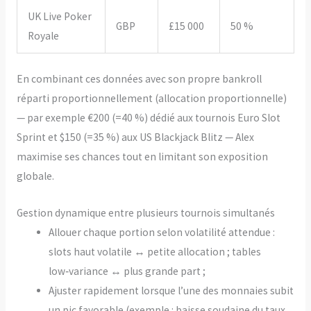
UK Live Poker
GBP
£15 000
50 %
Royale
En combinant ces données avec son propre bankroll
réparti proportionnellement (allocation proportionnelle)
— par exemple €200 (=40 %) dédié aux tournois Euro Slot
Sprint et $150 (=35 %) aux US Blackjack Blitz — Alex
maximise ses chances tout en limitant son exposition
globale.
Gestion dynamique entre plusieurs tournois simultanés
Allouer chaque portion selon volatilité attendue :
slots haut volatile ↔ petite allocation ; tables
low‑variance ↔ plus grande part ;
Ajuster rapidement lorsque l’une des monnaies subit
un pic favorable (exemple : baisse soudaine du taux