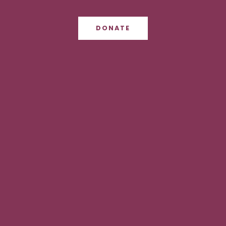
DONATE