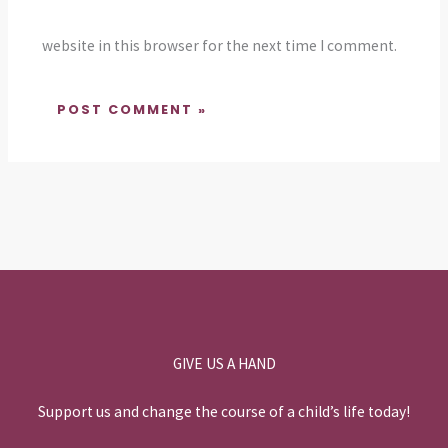
website in this browser for the next time I comment.
GIVE US A HAND
Support us and change the course of a child’s life today!