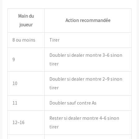
Main du
Action recommandée
joueur
8 ou moins
Tirer
Doubler si dealer montre 3–6 sinon
9
tirer
Doubler si dealer montre 2–9 sinon
10
tirer
11
Doubler sauf contre As
Rester si dealer montre 4–6 sinon
12–16
tirer