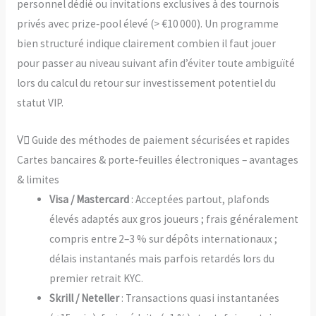
personnel dédié ou invitations exclusives à des tournois
privés avec prize‑pool élevé (> €10 000). Un programme
bien structuré indique clairement combien il faut jouer
pour passer au niveau suivant afin d’éviter toute ambiguïté
lors du calcul du retour sur investissement potentiel du
statut VIP.
V️⃣ Guide des méthodes de paiement sécurisées et rapides
Cartes bancaires & porte‑feuilles électroniques – avantages
& limites
Visa / Mastercard
: Acceptées partout, plafonds
élevés adaptés aux gros joueurs ; frais généralement
compris entre 2–3 % sur dépôts internationaux ;
délais instantanés mais parfois retardés lors du
premier retrait KYC.
Skrill / Neteller
: Transactions quasi instantanées