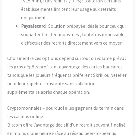
(< 15 min), frais réduits (~1 %) ; toutefois certains
établissements limitent leur usage aux retraits
uniquement.
Paysafecard
: Solution prépayée idéale pour ceux qui
souhaitent rester anonymes ; toutefois impossible
d’effectuer des retraits directement vers ce moyen.
Choisir entre ces options dépend surtout du volume prévu :
les gros dépôts profitent davantage des cartes bancaires
tandis que les joueurs fréquents préfèrent Skrill ou Neteller
pour leur rapidité constante sans validation
supplémentaire après chaque opération.
Cryptomonnaies – pourquoi elles gagnent du terrain dans
les casinos online
Bitcoin offre l’avantage décisif d’un retrait souvent finalisé
en moins d’une heure grâce au réseau peer‑to‑peer qui