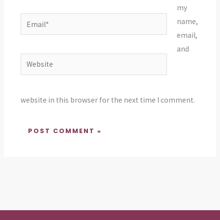
my
Email*
name,
email,
and
Website
website in this browser for the next time I comment.