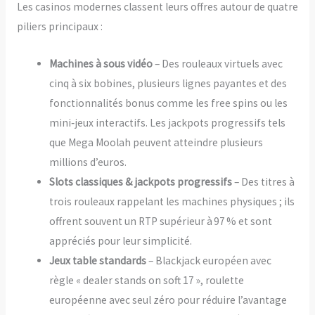
Les casinos modernes classent leurs offres autour de quatre
piliers principaux :
Machines à sous vidéo
– Des rouleaux virtuels avec
cinq à six bobines, plusieurs lignes payantes et des
fonctionnalités bonus comme les free spins ou les
mini‑jeux interactifs. Les jackpots progressifs tels
que Mega Moolah peuvent atteindre plusieurs
millions d’euros.
Slots classiques & jackpots progressifs
– Des titres à
trois rouleaux rappelant les machines physiques ; ils
offrent souvent un RTP supérieur à 97 % et sont
appréciés pour leur simplicité.
Jeux table standards
– Blackjack européen avec
règle « dealer stands on soft 17 », roulette
européenne avec seul zéro pour réduire l’avantage