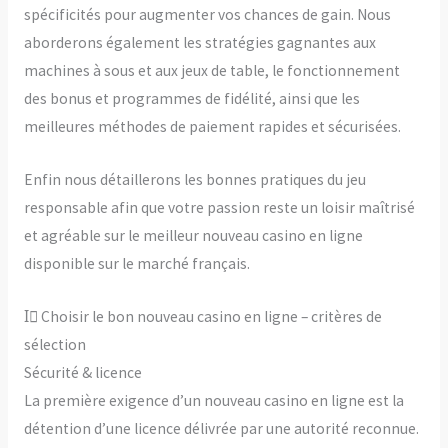
spécificités pour augmenter vos chances de gain. Nous
aborderons également les stratégies gagnantes aux
machines à sous et aux jeux de table, le fonctionnement
des bonus et programmes de fidélité, ainsi que les
meilleures méthodes de paiement rapides et sécurisées.
Enfin nous détaillerons les bonnes pratiques du jeu
responsable afin que votre passion reste un loisir maîtrisé
et agréable sur le meilleur nouveau casino en ligne
disponible sur le marché français.
I️⃣ Choisir le bon nouveau casino en ligne – critères de
sélection
Sécurité & licence
La première exigence d’un nouveau casino en ligne est la
détention d’une licence délivrée par une autorité reconnue.