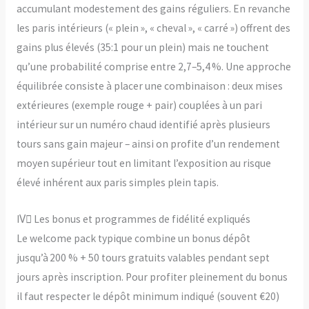
accumulant modestement des gains réguliers. En revanche
les paris intérieurs (« plein », « cheval », « carré ») offrent des
gains plus élevés (35:1 pour un plein) mais ne touchent
qu’une probabilité comprise entre 2,7–5,4 %. Une approche
équilibrée consiste à placer une combinaison : deux mises
extérieures (exemple rouge + pair) couplées à un pari
intérieur sur un numéro chaud identifié après plusieurs
tours sans gain majeur – ainsi on profite d’un rendement
moyen supérieur tout en limitant l’exposition au risque
élevé inhérent aux paris simples plein tapis.
IV️⃣ Les bonus et programmes de fidélité expliqués
Le welcome pack typique combine un bonus dépôt
jusqu’à 200 % + 50 tours gratuits valables pendant sept
jours après inscription. Pour profiter pleinement du bonus
il faut respecter le dépôt minimum indiqué (souvent €20)