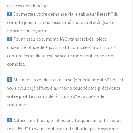
astuces anti‑blocage
Soumettez votre demande via le tableau “Retrait” du
compte joueur → choisissez méthode préférée (carte
bancaire ou crypto).
Fournissez documents KYC standardisés : pièce
d’identité officielle + justificatif domicile ≤ trois mois +
capture écran du relevé bancaire montrant votre nom
complet.
Attendez la validation interne (généralement <24 h) ; si
vous avez déjà effectué au moins deux dépôts précédents
votre profil est considéré “trusted” et accélère le
traitement.
Astuce anti‑blocage : effectuez toujours un petit dépôt
test (€5–€10) avant tout gros retrait afin que le système