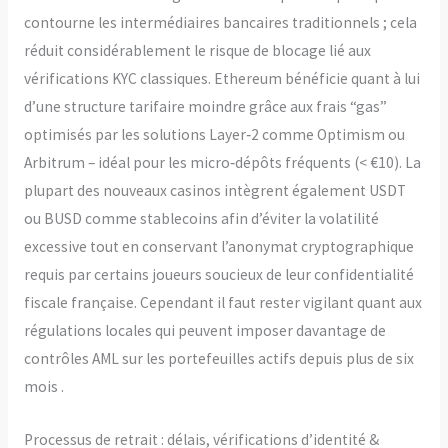
contourne les intermédiaires bancaires traditionnels ; cela
réduit considérablement le risque de blocage lié aux
vérifications KYC classiques. Ethereum bénéficie quant à lui
d’une structure tarifaire moindre grâce aux frais “gas”
optimisés par les solutions Layer‑2 comme Optimism ou
Arbitrum – idéal pour les micro‑dépôts fréquents (< €10). La
plupart des nouveaux casinos intègrent également USDT
ou BUSD comme stablecoins afin d’éviter la volatilité
excessive tout en conservant l’anonymat cryptographique
requis par certains joueurs soucieux de leur confidentialité
fiscale française. Cependant il faut rester vigilant quant aux
régulations locales qui peuvent imposer davantage de
contrôles AML sur les portefeuilles actifs depuis plus de six
mois .
Processus de retrait : délais, vérifications d’identité &