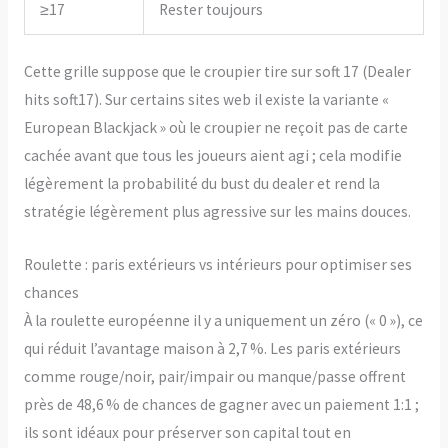
≥17
Rester toujours
Cette grille suppose que le croupier tire sur soft 17 (Dealer
hits soft17). Sur certains sites web il existe la variante «
European Blackjack » où le croupier ne reçoit pas de carte
cachée avant que tous les joueurs aient agi ; cela modifie
légèrement la probabilité du bust du dealer et rend la
stratégie légèrement plus agressive sur les mains douces.
Roulette : paris extérieurs vs intérieurs pour optimiser ses
chances
À la roulette européenne il y a uniquement un zéro (« 0 »), ce
qui réduit l’avantage maison à 2,7 %. Les paris extérieurs
comme rouge/noir, pair/impair ou manque/passe offrent
près de 48,6 % de chances de gagner avec un paiement 1:1 ;
ils sont idéaux pour préserver son capital tout en