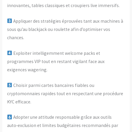
innovantes, tables classiques et croupiers live immersifs.
Appliquer des stratégies éprouvées tant aux machines à
sous qu’au blackjack ou roulette afin d’optimiser vos
chances.
Exploiter intelligemment welcome packs et
programmes VIP tout en restant vigilant face aux
exigences wagering.
Choisir parmi cartes bancaires fiables ou
cryptomonnaies rapides tout en respectant une procédure
KYC efficace.
Adopter une attitude responsable grâce aux outils
auto‑exclusion et limites budgétaires recommandés par