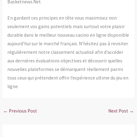
Basketnews.Net.
En gardant ces principes en tête vous maximisez non
seulement vos gains potentiels mais surtout votre plaisir
durable dans le meilleur nouveau casino en ligne disponible
aujourd’hui sur le marché français. N’hésitez pas à revisiter
régulièrement notre classement actualisé afin d’accéder
aux dernières évaluations objectives et découvrir quelles
nouvelles plateformes se démarquent réellement parmi
tous ceux qui prétendent offrir l’expérience ultime du jeu en
ligne.
←
Previous Post
Next Post
→