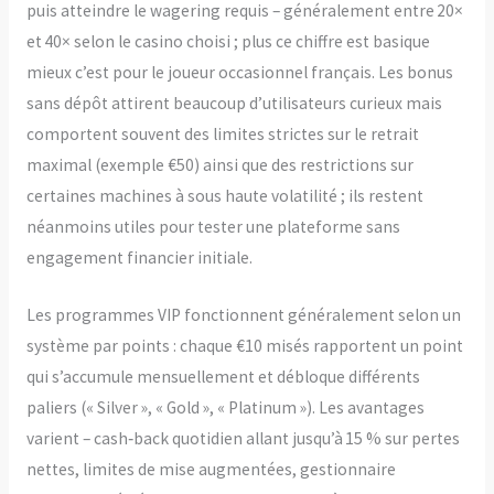
puis atteindre le wagering requis – généralement entre 20×
et 40× selon le casino choisi ; plus ce chiffre est basique
mieux c’est pour le joueur occasionnel français. Les bonus
sans dépôt attirent beaucoup d’utilisateurs curieux mais
comportent souvent des limites strictes sur le retrait
maximal (exemple €50) ainsi que des restrictions sur
certaines machines à sous haute volatilité ; ils restent
néanmoins utiles pour tester une plateforme sans
engagement financier initiale.
Les programmes VIP fonctionnent généralement selon un
système par points : chaque €10 misés rapportent un point
qui s’accumule mensuellement et débloque différents
paliers (« Silver », « Gold », « Platinum »). Les avantages
varient – cash‑back quotidien allant jusqu’à 15 % sur pertes
nettes, limites de mise augmentées, gestionnaire