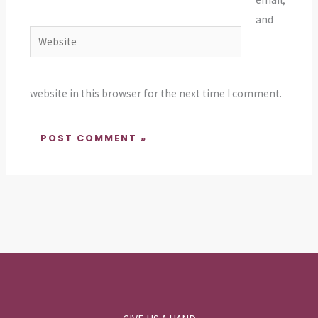
and
Website
website in this browser for the next time I comment.