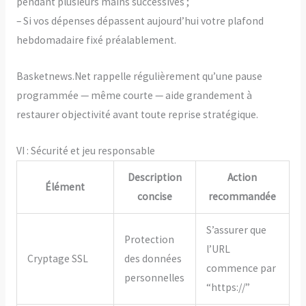
pendant plusieurs mains successives ;
– Si vos dépenses dépassent aujourd’hui votre plafond
hebdomadaire fixé préalablement.
Basketnews.Net rappelle régulièrement qu’une pause
programmée — même courte — aide grandement à
restaurer objectivité avant toute reprise stratégique.
VI : Sécurité et jeu responsable
Description
Action
Élément
concise
recommandée
S’assurer que
Protection
l’URL
Cryptage SSL
des données
commence par
personnelles
“https://”