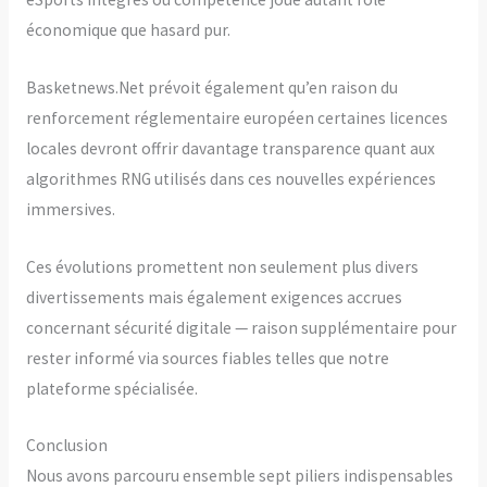
économique que hasard pur.
Basketnews.Net prévoit également qu’en raison du
renforcement réglementaire européen certaines licences
locales devront offrir davantage transparence quant aux
algorithmes RNG utilisés dans ces nouvelles expériences
immersives.
Ces évolutions promettent non seulement plus divers
divertissements mais également exigences accrues
concernant sécurité digitale — raison supplémentaire pour
rester informé via sources fiables telles que notre
plateforme spécialisée.
Conclusion
Nous avons parcouru ensemble sept piliers indispensables