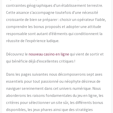
contraintes géographiques d’un établissement terrestre.
Cette aisance s’accompagne toutefois d’une nécessité
croissante de bien se préparer : choisir un opérateur fiable,
comprendre les bonus proposés et adopter une attitude
responsable sont autant d’éléments qui conditionnent la
réussite de l’expérience ludique.
Découvrez le
nouveau casino en ligne
qui vient de sortir et
qui bénéficie déjà d’excellentes critiques !
Dans les pages suivantes nous décomposerons sept axes
essentiels pour tout passionné ou néophyte désireux de
naviguer sereinement dans cet univers numérique. Nous
aborderons les raisons fondamentales du jeu en ligne, les
critères pour sélectionner un site sûr, les différents bonus
disponibles, les jeux phares ainsi que des stratégies