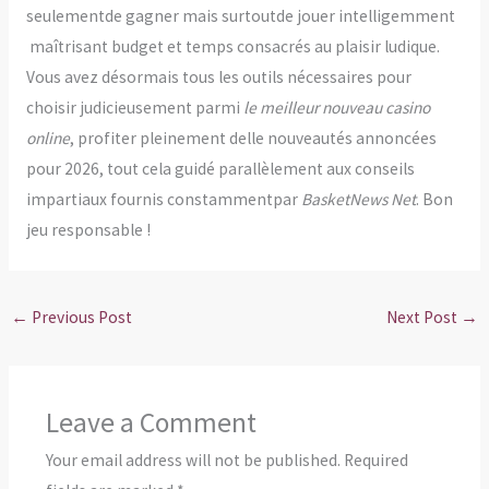
seulementde gagner mais surtoutde jouer intelligemment
­ maîtrisant budget et temps consacrés au plaisir ludique.​
Vous avez désormais tous les outils nécessaires pour
choisir judicieusement parmi
le meilleur nouveau casino
online
, profiter pleinement delle nouveautés annoncées
pour 2026, tout cela guidé parallèlement aux conseils
impartiaux fournis constammentpar
BasketNews Net
. Bon
jeu responsable !
←
Previous Post
Next Post
→
Leave a Comment
Your email address will not be published.
Required