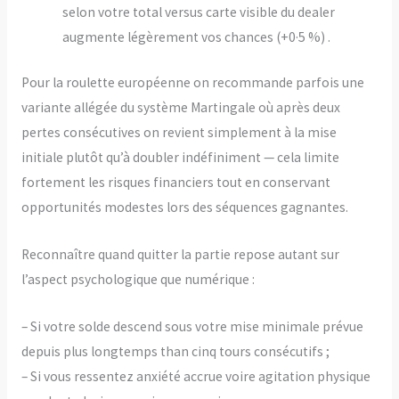
selon votre total versus carte visible du dealer
augmente légèrement vos chances (+0·5 %) .
Pour la roulette européenne on recommande parfois une
variante allégée du système Martingale où après deux
pertes consécutives on revient simplement à la mise
initiale plutôt qu’à doubler indéfiniment — cela limite
fortement les risques financiers tout en conservant
opportunités modestes lors des séquences gagnantes.
Reconnaître quand quitter la partie repose autant sur
l’aspect psychologique que numérique :
– Si votre solde descend sous votre mise minimale prévue
depuis plus longtemps than cinq tours consécutifs ;
– Si vous ressentez anxiété accrue voire agitation physique