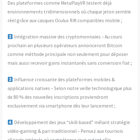
Des plateformes comme MetaPlayVR testent déjà
environnements tridimensionnels où chaque jeton semble
réel grâce aux casques Oculus Rift compatibles mobile ;
Intégration massive des cryptomonnaies – Au cours
prochain an plusieurs opérateurs annonceront Bitcoin
comme méthode principale non seulement pour déposer
mais aussi recevoir gains instantanés sans conversion fiat ;
Influence croissante des plateformes mobiles &
applications natives – Selon notre veille technologique plus
de 80 % des nouvelles inscriptions proviendront
exclusivement via smartphone dès leur lancement ;
Développement des jeux “skill‑based” mêlant stratégie
vidéo‑gaming & pari traditionnel – Pensez aux tournois
eSports intégrés où compétence joue autant rôle