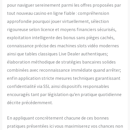
pour naviguer sereinement parmi les offres proposées par
tout nouveau casino en ligne fiable : compréhension
approfondie pourquoi jouer virtuellement, sélection
rigoureuse selon licence et moyens financiers sécurisés,
exploitation intelligente des bonus sans pièges cachés,
connaissance précise des machines slots vidéo modernes
ainsi que tables classiques Live Dealer authentiques;
élaboration méthodique de stratégies bancaires solides
combinées avec reconnaissance immédiate quand arrêter;
enfin application stricte mesures techniques garantissant
confidentialité via SSL ainsi dispositifs responsables
encouragés tant par législation qu’en pratique quotidienne
décrite précédemment.
En appliquant concrètement chacune de ces bonnes
pratiques présentées ici vous maximiserez vos chances non