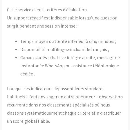
C : Le service client – critères d’évaluation
Un support réactif est indispensable lorsqu’une question
surgit pendant une session intense :
Temps moyen d’attente inférieur à cinq minutes ;
Disponibilité multilingue incluant le français ;
Canaux variés : chat live intégré au site, messagerie
instantanée WhatsApp ou assistance téléphonique
dédiée .
Lorsque ces indicateurs dépassent leurs standards
habituels il faut envisager un autre opérateur – observation
récurrente dans nos classements spécialisés où nous
classons systématiquement chaque critère afin d’attribuer
un score global fiable.